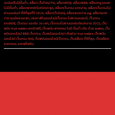
เอเย่นต์ไม่มีขั้นต่ำ
,
สล็อต เว็บใหญ่ PG
,
สล็อต808
,
สล็อต888
,
สล็อตทรูวอเลท
ไม่มีขั้นต่ำ
,
สล็อตฝาก10รับ100ล่าสุด
,
สล็อตเว็บตรง แตกง่าย
,
สล็อตเว็บตรงไม่
ผ่านเอเย่นต์ ที่ดีที่สุดที่ปี 2023
,
สล็อตเว็บใหญ่
,
สล็อตแตกง่าย pg
,
สล็อตแตก
ง่าย ทุนน้อยวอเลท
,
เล่นคาสิโนออนไลน์เว็บตรง ไม่ผ่านเอเยนต์
,
เว็บตรง
bts808
,
เว็บตรง รองรับ วอ เลท
,
เว็บตรงไม่ผ่านเอเย่นต์แตกง่าย 2022
,
เว็บ
พนัน true wallet เครดิตฟรี
,
เว็บพนัน ฝากถอน ไม่มี ขั้นต่ำ เติม ด้วย wallet
,
เว็บ
พนันออนไลน์ 888 เว็บตรง
,
เว็บพนันออนไลน์ เติมผ่าน true wallet
,
เว็บพนัน
ออนไลน์ เว็บตรง 100
,
เว็บพนันออนไลน์เว็บตรง
,
เว็บสล็อต ที่ดีที่สุด
,
เว็บสล็อต
แตกบ่อย
,
แจกฟรีสปิน
https://tga689z.com
https://tga689z.co
https://tga689z.xyz
https://rico689.com
https://g2g-cash.org
https://g2g-cash.co
https://pg15k.bet
https://pg15k.me
https://pg15k.xyz
https://pg15k.co
https://pg15k.net
https://pgbet15k.com
https://pg15k.bet
https://pg15k.me
https://pg15k.xyz
https://pg15k.co
https://tga1168.com/
https://tgabet.xyz/
http://tga789.com/
https://tga1168.net/
https://tga1168.top/