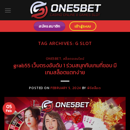
Skip
to
content
สมัครสมาชิก
เข้าสู่ระบบ
TAG ARCHIVES:
G SLOT
ONE5BET
,
สล็อตออนไลน์
grab55 เว็บตรงอันดับ 1 ร่วมสนุกกับเกมที่ชอบ มี
เกมสล็อตแตกง่าย
POSTED ON
FEBRUARY 5, 2024
BY
พีจีสล็อต
05
Feb