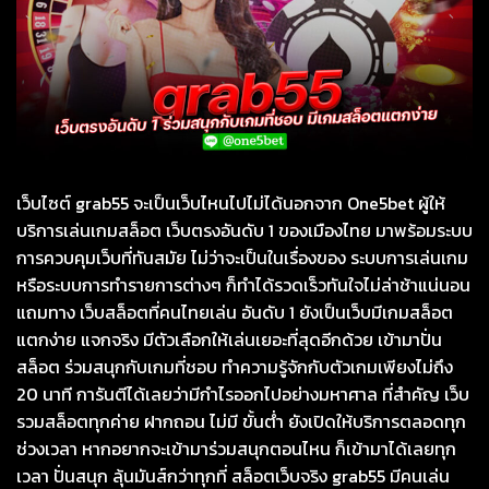
เว็บไซต์ grab55 จะเป็นเว็บไหนไปไม่ได้นอกจาก One5bet ผู้ให้
บริการเล่นเกมสล็อต เว็บตรงอันดับ 1 ของเมืองไทย มาพร้อมระบบ
การควบคุมเว็บที่ทันสมัย ไม่ว่าจะเป็นในเรื่องของ ระบบการเล่นเกม
หรือระบบการทำรายการต่างๆ ก็ทำได้รวดเร็วทันใจไม่ล่าช้าแน่นอน
แถมทาง เว็บสล็อตที่คนไทยเล่น อันดับ 1 ยังเป็นเว็บมีเกมสล็อต
แตกง่าย แจกจริง มีตัวเลือกให้เล่นเยอะที่สุดอีกด้วย เข้ามาปั่น
สล็อต ร่วมสนุกกับเกมที่ชอบ ทำความรู้จักกับตัวเกมเพียงไม่ถึง
20 นาที การันตีได้เลยว่ามีกำไรออกไปอย่างมหาศาล ที่สำคัญ เว็บ
รวมสล็อตทุกค่าย ฝากถอน ไม่มี ขั้นต่ํา ยังเปิดให้บริการตลอดทุก
ช่วงเวลา หากอยากจะเข้ามาร่วมสนุกตอนไหน ก็เข้ามาได้เลยทุก
เวลา ปั่นสนุก ลุ้นมันส์กว่าทุกที่ สล็อตเว็บจริง grab55 มีคนเล่น