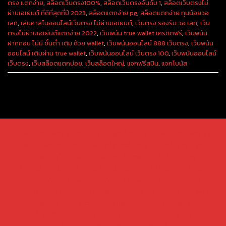
ตรง แตกง่าย
,
สล็อตเว็บตรง100%
,
สล็อตเว็บตรงอันดับ 1
,
สล็อตเว็บตรงไม่
ผ่านเอเย่นต์ ที่ดีที่สุดที่ปี 2023
,
สล็อตแตกง่าย pg
,
สล็อตแตกง่าย ทุนน้อยวอ
เลท
,
เล่นคาสิโนออนไลน์เว็บตรง ไม่ผ่านเอเยนต์
,
เว็บตรง รองรับ วอ เลท
,
เว็บ
ตรงไม่ผ่านเอเย่นต์แตกง่าย 2022
,
เว็บพนัน true wallet เครดิตฟรี
,
เว็บพนัน
ฝากถอน ไม่มี ขั้นต่ำ เติม ด้วย wallet
,
เว็บพนันออนไลน์ 888 เว็บตรง
,
เว็บพนัน
ออนไลน์ เติมผ่าน true wallet
,
เว็บพนันออนไลน์ เว็บตรง 100
,
เว็บพนันออนไลน์
เว็บตรง
,
เว็บสล็อตแตกบ่อย
,
เว็บสล็อตใหญ่
,
แจกฟรีสปิน
,
แจกโบนัส
https://tga689z.com
https://tga689z.co
https://tga689z.xyz
https://rico689.com
https://g2g-cash.org
https://g2g-cash.co
https://pg15k.bet
https://pg15k.me
https://pg15k.xyz
https://pg15k.co
https://pg15k.net
https://pgbet15k.com
https://pg15k.bet
https://pg15k.me
https://pg15k.xyz
https://pg15k.co
https://tga1168.com/
https://tgabet.xyz/
http://tga789.com/
https://tga1168.net/
https://tga1168.top/
https://tga1168.life/
https://678xbet.net/
https://678xbet.co
https://ans-allstars.com/
https://rico168.net/