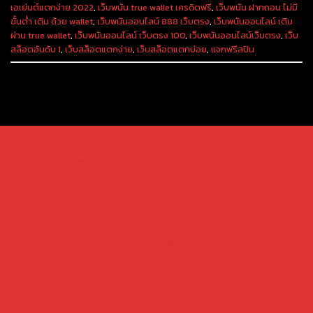
เอเย่นต์แตกง่าย 2022
,
เว็บพนัน true wallet เครดิตฟรี
,
เว็บพนัน ฝากถอน ไม่มี
ขั้นต่ำ เติม ด้วย wallet
,
เว็บพนันออนไลน์ 888 เว็บตรง
,
เว็บพนันออนไลน์ เติม
ผ่าน true wallet
,
เว็บพนันออนไลน์ เว็บตรง 100
,
เว็บพนันออนไลน์เว็บตรง
,
เว็บ
สล็อตอันดับ 1
,
เว็บสล็อตแตกง่าย
,
เว็บสล็อตแตกบ่อย
,
แจกฟรีสปิน
https://tga689z.com
https://tga689z.co
https://tga689z.xyz
https://rico689.com
https://g2g-cash.org
https://g2g-cash.co
https://pg15k.bet
https://pg15k.me
https://pg15k.xyz
https://pg15k.co
https://pg15k.net
https://pgbet15k.com
https://pg15k.bet
https://pg15k.me
https://pg15k.xyz
https://pg15k.co
https://tga1168.com/
https://tgabet.xyz/
http://tga789.com/
https://tga1168.net/
https://tga1168.top/
https://tga1168.life/
https://678xbet.net/
https://678xbet.co
https://ans-allstars.com/
https://rico168.net/
https://rico168.com/
https://one5bet.net/
https://one5bet.co/
https://tga199.com/
https://reborn789.net/
https://true-