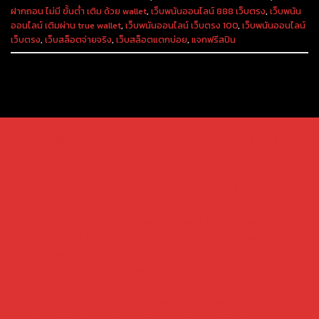
ฝากถอน ไม่มี ขั้นต่ำ เติม ด้วย wallet
,
เว็บพนันออนไลน์ 888 เว็บตรง
,
เว็บพนัน
ออนไลน์ เติมผ่าน true wallet
,
เว็บพนันออนไลน์ เว็บตรง 100
,
เว็บพนันออนไลน์
เว็บตรง
,
เว็บสล็อตจ่ายจริง
,
เว็บสล็อตแตกบ่อย
,
แจกฟรีสปิน
https://tga689z.com
https://tga689z.co
https://tga689z.xyz
https://rico689.com
https://g2g-cash.org
https://g2g-cash.co
https://pg15k.bet
https://pg15k.me
https://pg15k.xyz
https://pg15k.co
https://pg15k.net
https://pgbet15k.com
https://pg15k.bet
https://pg15k.me
https://pg15k.xyz
https://pg15k.co
https://tga1168.com/
https://tgabet.xyz/
http://tga789.com/
https://tga1168.net/
https://tga1168.top/
https://tga1168.life/
https://678xbet.net/
https://678xbet.co
https://ans-allstars.com/
https://rico168.net/
https://rico168.com/
https://one5bet.net/
https://one5bet.co/
https://tga199.com/
https://reborn789.net/
https://true-
walletslot.net
https://reborn789.me/
https://jazz55.net/