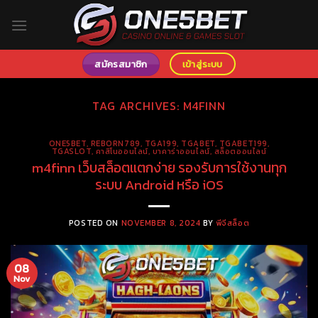
Skip
to
content
สมัครสมาชิก
เข้าสู่ระบบ
TAG ARCHIVES:
M4FINN
ONE5BET
,
REBORN789
,
TGA199
,
TGABET
,
TGABET199
,
TGASLOT
,
คาสิโนออนไลน์
,
บาคาร่าออนไลน์
,
สล็อตออนไลน์
m4finn เว็บสล็อตแตกง่าย รองรับการใช้งานทุก
ระบบ Android หรือ iOS
POSTED ON
NOVEMBER 8, 2024
BY
พีจีสล็อต
08
Nov