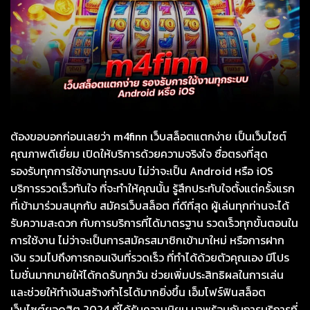
ต้องขอบอกก่อนเลยว่า m4finn เว็บสล็อตแตกง่าย เป็นเว็บไซต์
คุณภาพดีเยี่ยม เปิดให้บริการด้วยความจริงใจ ซื่อตรงที่สุด
รองรับทุกการใช้งานทุกระบบ ไม่ว่าจะเป็น Android หรือ iOS
บริการรวดเร็วทันใจ ที่จะทำให้คุณนั้น รู้สึกประทับใจตั้งแต่ครั้งแรก
ที่เข้ามาร่วมสนุกกับ สมัครเว็บสล็อต ที่ดีที่สุด ผู้เล่นทุกท่านจะได้
รับความสะดวก กับการบริการที่ได้มาตรฐาน รวดเร็วทุกขั้นตอนใน
การใช้งาน ไม่ว่าจะเป็นการสมัครสมาชิกเข้ามาใหม่ หรือการฝาก
เงิน รวมไปถึงการถอนเงินที่รวดเร็ว ที่ทำได้ด้วยตัวคุณเอง มีโปร
โมชั่นมากมายให้ได้กดรับทุกวัน ช่วยเพิ่มประสิทธิผลในการเล่น
และช่วยให้ทำเงินสร้างกำไรได้มากยิ่งขึ้น เอ็มโฟร์ฟินสล็อต
เว็บไซต์ยอดฮิต 2024 ที่ได้รับความนิยม มาพร้อมกับการบริการที่