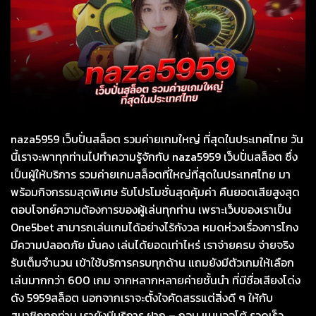
naza5959 เว็บปั่นสล็อต รวมค่ายเกมใหญ่ ที่สุดในประเทศไทย วัน
นี้เราจะพาทุกท่านไปทำความรู้จักกับ naza5959 เว็บปั่นสล็อต ซึ่ง
เป็นผู้ให้บริการ รวมค่ายเกมสล็อตที่ใหญ่ที่สุดในประเทศไทย มา
พร้อมกิจกรรมสุดพิเศษ รับโปรโมชั่นสุดคุ้มค่า คืนยอดเสียสูงสุด
ตอบโจทย์ความต้องการของผู้เล่นทุกท่าน เพราะเว็บของเราเป็น
One5bet สามารถเล่นเกมได้อย่างไร้กังวล หมดห่วงเรื่องการโกง
มีความปลอดภัย มั่นคง เล่นได้ยอดเท่าไหร่ เราจ่ายครบ จ่ายจริง
รับเต็มจำนวน เข้าใช้บริการครบทุกด้าน แถมยังมีตัวเกมให้เลือก
เล่นมากกว่า 600 เกม จากหลากหลายค่ายชั้นนำ ที่มีชื่อเสียงโด่ง
ดัง 5959สล็อต นอกจากเราจะตั้งใจคัดสรรแต่สิ่งดี ๆ ให้กับ
สมาชิกทุกท่าน เรายังมีบริการ ฝาก – ถอน แบบออโต้ รวดเร็ว