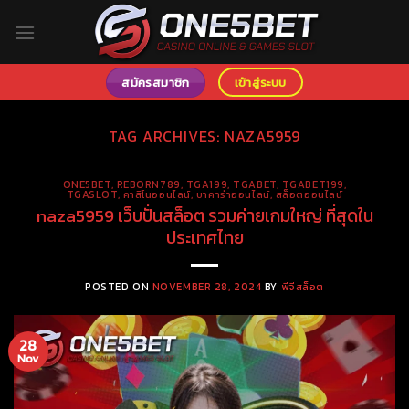
Skip
to
content
สมัครสมาชิก
เข้าสู่ระบบ
TAG ARCHIVES:
NAZA5959
ONE5BET
,
REBORN789
,
TGA199
,
TGABET
,
TGABET199
,
TGASLOT
,
คาสิโนออนไลน์
,
บาคาร่าออนไลน์
,
สล็อตออนไลน์
naza5959 เว็บปั่นสล็อต รวมค่ายเกมใหญ่ ที่สุดใน
ประเทศไทย
POSTED ON
NOVEMBER 28, 2024
BY
พีจีสล็อต
28
Nov