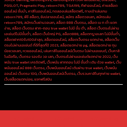
PGSLOT
,
Pragmatic Play
,
reborn789
,
TGA199
,
กีฬาออนไลน์
,
ค่ายสล็อต
ออนไลน์ ชั้นนำ
,
คาสิโนออนไลน์
,
ทดลองเล่นสล็อตฟรี
,
ทางเข้าเล่นเกม
reborn789
,
พีจี สล็อต
,
ยิงปลาออนไลน์
,
สมัคร สล็อตวอเลท
,
สมัครเล่น
reborn789
,
สมัครเว็บผ่านวอเลท
,
สล็อต 888 เว็บตรง
,
สล็อต เบ ท ต่ำ แตก
ง่าย
,
สล็อต เว็บตรง ฝาก-ถอน true wallet ไม่มี ขั้น ต่ํา
,
สล็อต เว็บตรงไม่ผ่าน
เอเย่นต์ไม่มีขั้นต่ำ
,
สล็อต เว็บใหญ่ PG
,
สล็อต888
,
สล็อตทรูวอเลท ไม่มีขั้นต่ำ
,
สล็อตฝาก10รับ100ล่าสุด
,
สล็อตออนไลน์
,
สล็อตเว็บตรง แตกง่าย
,
สล็อตเว็บ
ตรงไม่ผ่านเอเย่นต์ ที่ดีที่สุดที่ปี 2023
,
สล็อตแตกง่าย pg
,
สล็อตแตกง่าย ทุน
น้อยวอเลท
,
หวยออนไลน์
,
เล่นคาสิโนออนไลน์เว็บตรง ไม่ผ่านเอเยนต์
,
เว็บคาสิ
โนมือถือ
,
เว็บตรง รองรับ วอ เลท
,
เว็บตรงไม่ผ่านเอเย่นต์แตกง่าย 2022
,
เว็บ
พนัน true wallet เครดิตฟรี
,
เว็บพนัน ฝากถอน ไม่มี ขั้นต่ำ เติม ด้วย wallet
,
เว็บ
พนันออนไลน์ 888 เว็บตรง
,
เว็บพนันออนไลน์ เติมผ่าน true wallet
,
เว็บพนัน
ออนไลน์ เว็บตรง 100
,
เว็บพนันออนไลน์เว็บตรง
,
เว็บรวมคาสิโนทุกค่าย wallet
,
เว็บสล็อตแตกบ่อย
,
แจกฟรีสปิน
https://tga689z.com
https://tga689z.co
https://tga689z.xyz
https://rico689.com
https://g2g-cash.org
https://g2g-cash.co