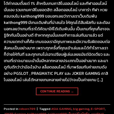
ได้ค่าคอมตั้งแต่ 1% สำหรับเกมคาสิโนออนไลน์ และกีฬาออนไลน์
นั่นเอง รวมเกมคาสิโนยอดฮิต สล็อตออนไลน์ บาคาร่า กีฬา หวย
ครบจบใน kaithong999 ขอบอกเลยว่าทางเราเว็บเดิมพัน
kaithong999 มีเกมเดิมพันที่น่าสนใจ ให้คุณได้สัมผัสกัน และต้อง
บอกเลยว่าเกมที่เราได้คัดมาให้ได้เดิมพันนั้น เป็นเกมที่คุณก็อาจจะ
รู้จักกันเป็นอย่างดี ถ้าหากคุณนั้นเคยทำการเล่นกันมาแล้ว แต่
ความแตกต่างก็คือ เกมของเรามีคุณภาพและมีความรับผิดชอบต่อ
สังคมเป็นอย่างมาก เพราะทุกครั้งที่คุณเข้าเล่นและได้กำไรทางเรา
ก็จ่ายให้ทันที และทุกเกมไม่เอาเปรียบผู้เล่นเลยแม้แต่นิดเดียว และ
เกมที่เราจะมาแนะนำนั้นมีหลากหลายประเภทเป็นอย่างมาก และมา
ดูกันดีกว่าว่ามีอะไรบ้าง สล็อตออนไลน์ ที่มาพร้อมกับค่ายเกมดัง
อย่าง PGSLOT , PRAGMATIC PLAY และ JOKER GAMING คาสิ
โนออนไลน์ เล่นได้หลายเกมหลายค่ายไม่ว่าจะเป็นค่ายเกม […]
CONTINUE READING
→
Posted in
reborn789
|
Tagged
ASIA GAMING
,
big gaming
,
E-SPORT
,
JOKER Gaming
,
kaithong999
,
kaithong999 เว็บคาสิโนมือถือ
,
one5bet
,