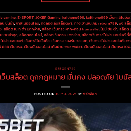
ig gaming
,
E-SPORT
,
JOKER Gaming
,
kaithong999
,
kaithong999 เว็บคาสิโนมือถ
น์ ชั้นนำ
,
คาสิโนออนไลน์
,
ทดลองเล่นสล็อตฟรี
,
ทางเข้าเล่นเกม reborn789
,
พีจี สล็
ง
,
สล็อต เบ ท ต่ำ แตกง่าย
,
สล็อต เว็บตรง ฝาก-ถอน true wallet ไม่มี ขั้น ต่ํา
,
สล็อต เ
บ100ล่าสุด
,
สล็อตออนไลน์
,
สล็อตเว็บตรง แตกง่าย
,
สล็อตเว็บตรงไม่ผ่านเอเย่นต์ ที่ดีท
ไม่ผ่านเอเยนต์
,
เว็บคาสิโนมือถือ
,
เว็บตรง รองรับ วอ เลท
,
เว็บตรงไม่ผ่านเอเย่นต์แต
์ 888 เว็บตรง
,
เว็บพนันออนไลน์ เติมผ่าน true wallet
,
เว็บพนันออนไลน์ เว็บตรง 100
REBORN789
ว็บสล็อต ถูกกฎหมาย มั่นคง ปลอดภัย โบน
POSTED ON
JULY 3, 2025
BY
พีจีสล็อต