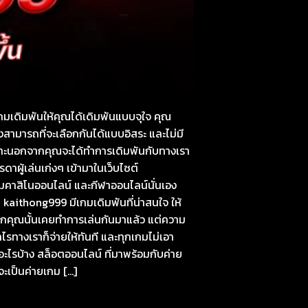
กมเดิมพันให้คุณได้เดิมพันแบบจุใจ คุณ
สามารถที่จะเลือกกันได้แบบอิสระ และไม่มี
วย เพราะนอกจากคุณจะได้ทำการเดิมพันกับทางเรา
าผู้เล่นเก่งๆ เข้ามาในเว็บไซต์
เกมคาสิโนออนไลน์ และกีฬาออนไลน์นั่นเอง
aithong999 มีเกมเดิมพันที่น่าสนใจ ให้
้าหากคุณนั้นเคยทำการเล่นกันมาแล้ว แต่ความ
รทางเราก็จ่ายให้ทันที และทุกเกมไม่เอา
อะไรบ้าง สล็อตออนไลน์ ที่มาพร้อมกับค่าย
เป็นค่ายเกม […]