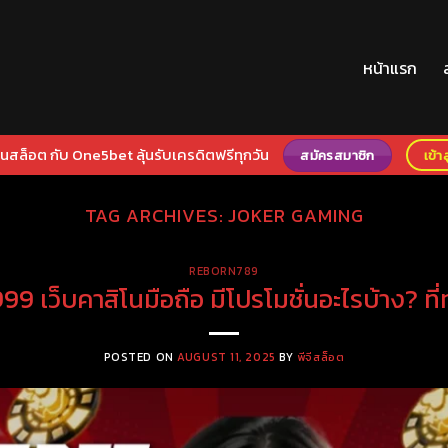
หน้าแรก
่นสล็อต กับ One5bet ลุ้นรับเครดิตฟรีทุกวัน
สมัครสมาชิก
เข้า
TAG ARCHIVES:
JOKER GAMING
REBORN789
9 เว็บคาสิโนมือถือ มีโปรโมชั่นอะไรบ้าง? ที่ท
POSTED ON
AUGUST 11, 2025
BY
พีจีสล็อต