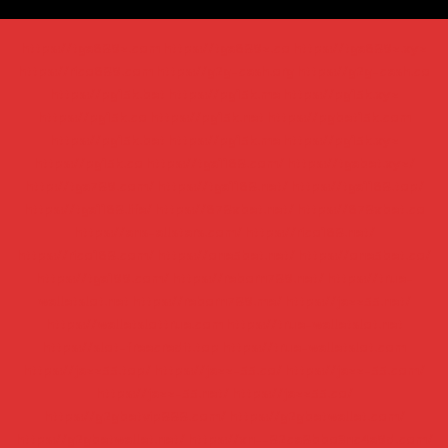
https://tga689z.com
https://tga689z.co
https://tga689z.xyz
https://rico689.com
https://g2g-cash.org
https://g2g-cash.co
https://pg15k.bet
https://pg15k.me
https://pg15k.xyz
https://pg15k.co
https://pg15k.net
https://pgbet15k.com
https://pg15k.bet
https://pg15k.me
https://pg15k.xyz
https://pg15k.co
https://tga1168.com/
https://tgabet.xyz/
http://tga789.com/
https://tga1168.net/
https://tga1168.top/
https://tga1168.life/
https://678xbet.net/
https://678xbet.co
https://ans-allstars.com/
https://rico168.net/
https://rico168.com/
https://one5bet.net/
https://one5bet.co/
https://tga199.com/
https://reborn789.net/
https://true-
walletslot.net
https://reborn789.me/
https://jazz55.net/
https://walletslottrue.com
https://true-walletslot.net
https://slot-freecredit.top
https://true-walletslot.com
https://jazz55.top/
https://jazz-55.co/
https://jazz-55.com/
https://jazz-55.net/
https://jazz55.co/
https://g2gbetvip888.com/
https://g2gbetwallet.com/
https://g2gbetwallet.net/
https://xn--82ca8bbo3nc4a9d.com/