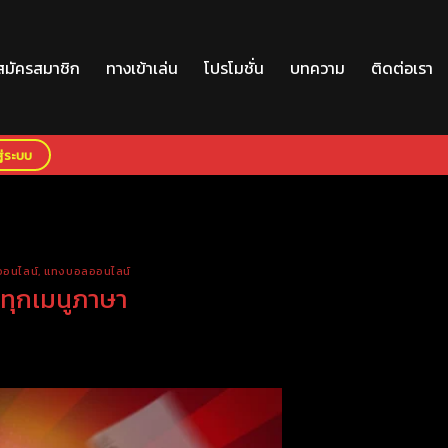
สมัครสมาชิก
ทางเข้าเล่น
โปรโมชั่น
บทความ
ติดต่อเรา
สู่ระบบ
ออนไลน์
,
แทงบอลออนไลน์
บทุกเมนูภาษา