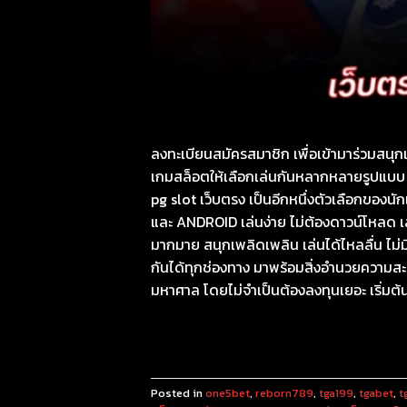
ลงทะเบียนสมัครสมาชิก เพื่อเข้ามาร่วมสนุกเ
เกมสล็อตให้เลือกเล่นกันหลากหลายรูปแบบ เพ
pg slot เว็บตรง เป็นอีกหนึ่งตัวเลือกของนั
และ ANDROID เล่นง่าย ไม่ต้องดาวน์โหลด เล่
มากมาย สนุกเพลิดเพลิน เล่นได้ไหลลื่น ไม่ม
กันได้ทุกช่องทาง มาพร้อมสิ่งอำนวยความสะด
มหาศาล โดยไม่จำเป็นต้องลงทุนเยอะ เริ่มต้นเ
Posted in
one5bet
,
reborn789
,
tga199
,
tgabet
,
t