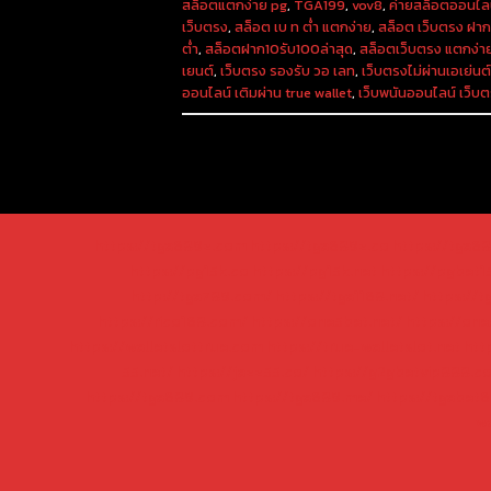
สล็อตแตกง่าย pg
,
TGA199
,
vov8
,
ค่ายสล็อตออนไลน์
เว็บตรง
,
สล็อต เบ ท ต่ำ แตกง่าย
,
สล็อต เว็บตรง ฝาก-ถ
ต่ำ
,
สล็อตฝาก10รับ100ล่าสุด
,
สล็อตเว็บตรง แตกง่า
เยนต์
,
เว็บตรง รองรับ วอ เลท
,
เว็บตรงไม่ผ่านเอเย่น
ออนไลน์ เติมผ่าน true wallet
,
เว็บพนันออนไลน์ เว็บ
https://tga689z.com
https://tga689z.co
https://tga6
https://pg15k.co
https://pg15k.net
https://pgbet1
http://tga789.com/
https://tga1168.net/
https://t
https://rico168.com/
https://one5bet.net/
https://one
https://walletslottrue.com
https://true-walletslot.net
htt
55.net/
https://jazz55.co/
https://g2gbetvip888.c
https://tga689.com
https://tga689.me/
https://tgabet
wa