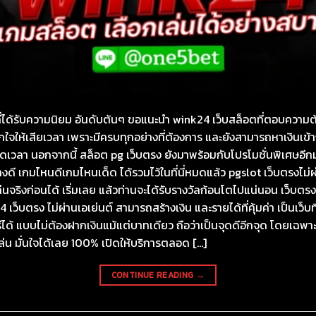
่ได้รับความนิยม อันดับต้นๆ ขอแนะนำ wink24 เว็บสล็อตที่ตอบความต้
ูกใจให้เสียเวลา เพราะมีครบทุกอย่างที่ต้องการ และยังสามารถหาเงินเข
ตลอดเวลา นอกจากนี้ สล็อต pg เว็บตรง ยังมาพร้อมกับโปรโมชั่นพิเศษอ
่างดี เกมไหนดีเกมไหนเด็ด ได้รวมไว้ในที่นี่หมดแล้ว pgslot เว็บตรงไม่
ล่นจริงก่อนได้ เริ่มเลย แล้วท่านจะได้รับรางวัลก้อนโตไปแน่นอน เว็บ
4 เว็บตรง ไม่ผ่านเอเย่นต์ สามารถสร้างเงิน และรายได้ที่คุ้มค่า เป็นเว
ด้ แบบไม่ต้องฝากเงินแม้แต่บาทเดียว ถือว่าเป็นจุดดีอีกจุด โดยเฉพาะ
เล่น มั่นใจได้เลย 100% เปิดให้บริการตลอด […]
CONTINUE READING
→