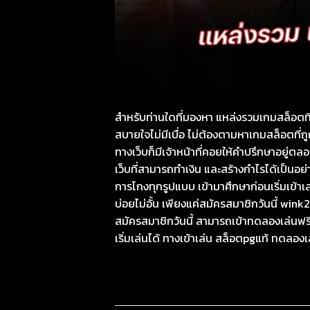
สำหรับท่านใดที่มองหา แหล่งรวมเกมสล็อตที
สบายใจไม่มีเบื่อ ไม่ต้องตามหาเกมสล็อตที่ถ
ทางเว็บก็มีเจ้าหน้าที่คอยให้คำปรึกษาอยู่
เว็บที่สามารถทำเงิน และสร้างกำไรได้เป็นอย
การโกงทุกรูปแบบ เข้ามาศึกษาก่อนเริ่มเข้าเ
บ่อยไม่อั้น เพียงแค่สมัครสมาชิกวันนี้ wink2
สมัครสมาชิกวันนี้ สามารถเข้าทดลองเล่นฟรีไ
เริ่มเล่นได้ ทางเข้าเล่น สล็อตpgแท้ ทดลอง