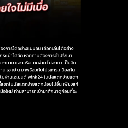
องการได้อย่างแน่นอน เลือกเล่นได้อย่าง
้ากระเป๋าได้อีก หากท่านต้องการคำปรึกษา
ีกมากมาย แจกจริงแตกง่าย ไม่จกตา เป็นอีก
ผ่าน เอ เย่ น มาพร้อมกับโปรแกรม ป้องกัน
ตรงไม่ผ่านเอเย่นต์ wink24 โบนัสแตกง่ายแตก
็บที่แจกโบนัสแตกง่ายแตกบ่อยไม่อั้น เพียงแค่
มือใหม่ ท่านสามารถเข้ามาศึกษาดูก่อนที่จะ