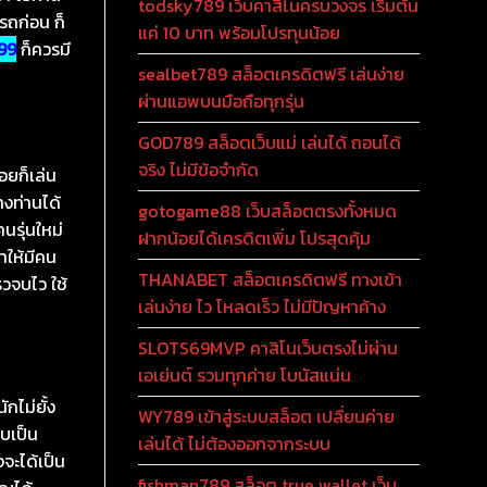
todsky789 เว็บคาสิโนครบวงจร เริ่มต้น
รถก่อน ก็
แค่ 10 บาท พร้อมโปรทุนน้อย
99
ก็ควรมี
sealbet789 สล็อตเครดิตฟรี เล่นง่าย
ผ่านแอพบนมือถือทุกรุ่น
GOD789 สล็อตเว็บแม่ เล่นได้ ถอนได้
จริง ไม่มีข้อจำกัด
อยก็เล่น
างท่านได้
gotogame88 เว็บสล็อตตรงทั้งหมด
นรุ่นใหม่
ฝากน้อยได้เครดิตเพิ่ม โปรสุดคุ้ม
ำให้มีคน
THANABET สล็อตเครดิตฟรี ทางเข้า
็วจบไว ใช้
เล่นง่าย ไว โหลดเร็ว ไม่มีปัญหาค้าง
SLOTS69MVP คาสิโนเว็บตรงไม่ผ่าน
เอเย่นต์ รวมทุกค่าย โบนัสแน่น
กไม่ยั้ง
WY789 เข้าสู่ระบบสล็อต เปลี่ยนค่าย
อบเป็น
เล่นได้ ไม่ต้องออกจากระบบ
จะได้เป็น
fishman789 สล็อต true wallet เว็บ