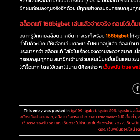
หลักแสนหลักล้านก็เป็นได้ ระบบทุกอย่างเป็นออโต ถอนเงินได
ฝึกฝนก่อนลงทุนจริงอีกด้วย มีทุกอย่างครบจบครอบคลุมทุกอย
สล็อตแท้ 168bigbet เล่นแล้วจ่ายจริง ถอนได้เต็
อยากรู้จักเกมสล็อตมากขึ้น ทางเราก็พร้อม
168bigbet
ให้คุ
ทั่วไปก็จะมีเกมให้เลือกเล่นเยอะแยะไปหมดอยู่แล้ว ต้องเข้า
แรงมากกว่า สล็อตแท้ ใส่ใจในเรื่องของความสะดวกสบาย เนื่
ครอบคลุมทุกคน สมาชิกเข้ามาร่วมเล่นเป็นหมื่นเป็นแสน ระบ
ได้เร็วมาก โดยใช้เวลาไม่นาน นี่คือคร่าว ๆ
เว็บพนัน true wal
This entry was posted in
tga199
,
tgabet
,
tgabet199
,
tgaslot
,
สล็
สมัครเว็บผ่านวอเลท
,
สล็อต เว็บตรง ฝาก-ถอน true wallet ไม่มี ขั้น ต่ํา
,
ส
เว็บตรง รองรับ วอ เลท
,
เว็บตรงไม่ผ่านเอเย่นต์แตกง่าย 2022
,
เว็บพนัน
ตรง
,
เว็บพนันออนไลน์ เต