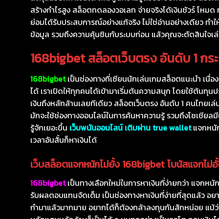
สร้างกำไรสูง สล็อตทดลองวอเลท จ่ายจริงได้เงินชัวร์ โหมด
ย่อมได้รับประสบการณ์อย่างแท้จริง ไม่ใช่อ่านอย่างเดียว ทำให้
ข้อมูล รวมถึงความคุ้นชินกับระบบก่อน แล้วคุณจะตัดสินใจเล่นไ
168bigbet สล็อตเว็บตรง อันดับ 1 กระ
168bigbet
เป็นช่องทางที่เซียนนักเล่นเกมสล็อตแนะนำ เนื่อ
ได้ เราเปิดให้ทุกคนได้เข้ามาเริ่มต้นความสนุก โดยใช้ต้นท
เงินถึงหลักล้านเลยทีเดียว สล็อตเว็บตรง อันดับ 1 คนไทยเล่น
มักจะใช้ช่องทางออนไลน์ในการค้นหาความรู้ รวมถึงโซเชียลมีเด
รู้จักเยอะขึ้น
เว็บพนันออนไลน์ เติมผ่าน true wallet
แจกหนักม
เวลาอันสั้นก็หาเงินได้
เว็บสล็อตแจกหนักไม่ยั้ง 168bigbet โบนัสแจกไม่อั
168bigbet
เป็นทางเลือกใหม่ในการหาเงินที่ง่ายกว่า แจกหนัก
รับผลตอบแทนจัดเต็ม เป็นช่องทางหาเงินที่ง่ายที่สุดแล้ว อย
กำมาแล้วมากมาย อยากได้ก็ต้องกล้าลงทุนกันสักหน่อย แม้ว่า