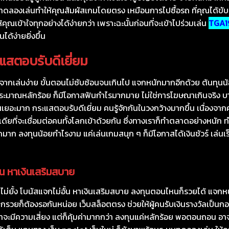
 ทดลองเล่นทำให้คุณสัมผัสเกมโดยตรง เหมือนการไปซื้อรถ ที่คุณได้ขับ
คุณเข้าใจทุกอย่างได้ง่ายกว่า เพราะฉะนั้นก่อนที่จะเข้าไปร่วมเล่น
TGA1
ด้ง่ายยิ่งขึ้น
แสตอบรับดีเยี่ยม
งจากเล่นง่าย ขั้นตอนไม่ซับซ้อนจนเกินไป แจกหนักมากอีกด้วย ต้นทุนน้
ุนประมาณหลักร้อย ก็มีโอกาสฟันกำไรมากมาย ไม่ใช่การโฆษณาเกินจริง บ
เยอะมาก กระแสตอบรับดีเยี่ยม คนรู้จักกันในวงกว้างมากขึ้น เนื่องจากค
ียที่จะเชื่อมต่อคนทั้งโลกเข้าด้วยกัน ซึ่งทางเราก็ทำตลาดอย่างหนัก ท
าก ลงทุนน้อยกำไรงาม แค่เล่นเกมสนุก ๆ ก็มีโอกาสได้เงินชัวร์ เล่นเร
้น หาเงินเสริมสบาย
ไม่ยั้ง โบนัสแจกไม่อั้น หาเงินเสริมสบาย ลงทุนตอนไหนก็รวยได้ แจกหนั
ากรวยก็ต้องรอกันหน่อย เว็บสล็อตตรง ช่วยให้ผู้คนรับเงินรางวัลเป็นก
จะมีความเสี่ยง แต่ก็คุ้มค่ามากกว่า ลงทุนแค่หลักร้อย พอตอนถอน อาจ