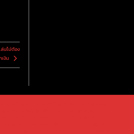
ล่นไม่ต้อง
กเงิน
co
https://pg15k.bet
https://pg15k.me
https://pg15k.xyz
/pg15k.co
https://tga1168.com/
https://tgabet.xyz/
t.co
https://ans-allstars.com/
https://rico168.net/
lletslot.net
https://reborn789.me/
https://jazz55.net/
top/
https://jazz-55.co/
https://jazz-55.com/
https://jazz-