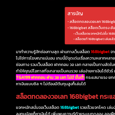
สารบัญ
สล็อตทดลองวอเลท 168bigbet 
168bigbet สล็อตเว็บตรง อันด
เว็บสล็อตแจกหนักไม่ยั้ง 168
สล็อตแท้ 168bigbet เล่นแล้
มาทำความรู้จักช่องทางสุด ผ่านทางเว็บสล็อต
168bigbet
จา
ไม่ใช่การโฆษณาแน่นอน เกมนี้มีจุดเด่นเรื่องความหลากหลาย ร
ช่องทาง รวมเว็บสล็อต ฝากถอน วอ เลท กลายเป็นทางลัดในการห
ทำให้คุณมีโอกาสที่จะกลายเป็นคนรวย เล่นง่ายหาเงินได้ชัวร์ 
TGA199 ฝากถอน ผ่าน วอ เลท ไม่มี ขั้นต่ำ
กระแสมาแรง ยกควา
หาเงินแบบชิล ๆ ไม่ต้องมีต้นทุนสูงก็เล่นได้
สล็อตทดลองวอเลท 168bigbet กระแสตอ
แจกหนักสนั่นจอเว็บสล็อต
168bigbet
รวยเร็วแจกโหด เล่นง่
ลงทุนน้อยก็หาเงินได้ เพิ่มพูนความรู้ด้วยระบบทดลอง ลองฝึกฝ