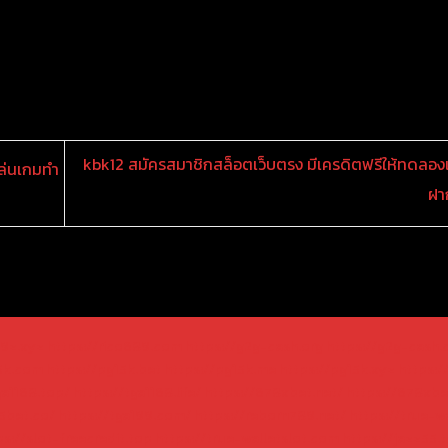
kbk12 สมัครสมาชิกสล็อตเว็บตรง มีเครดิตฟรีให้ทดลองเ
เล่นเกมทำ
ฝา
89z.xyz
https://rico689.com
https://g2g-cash.org
https://g2g-cash.
5k.com
https://pg15k.bet
https://pg15k.me
https://pg15k.xyz
https:/
ga1168.top/
https://tga1168.life/
https://678xbet.net/
https://678xbe
5bet.co/
https://tga199.com/
https://reborn789.net/
https://true-wa
ps://slot-freecredit.top
https://true-walletslot.com
https://jazz55.