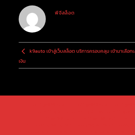
พีจีสล็อต
k9auto เข้าสู่เว็บสล็อต บริการครอบคลุม เข้ามาเลือก
เงิน
https://tga689z.com
https://tga689z.co
https://tga6
https://pg15k.co
https://pg15k.net
https://pgbet1
http://tga789.com/
https://tga1168.net/
https://t
https://rico168.com/
https://one5bet.net/
https://one
https://walletslottrue.com
https://true-walletslot.net
htt