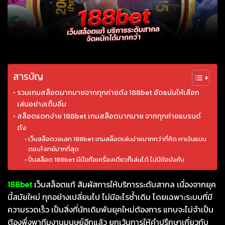
สารบัญ
รวมเกมสล็อตมากมายจากทุกค่ายดัง 188bet อัดแน่นให้เลือก
เล่นอย่างเต็มอิ่ม
สล็อตแตกง่าย 188bet เกมสล็อตมากมาย จากทุกค่ายแบรนด์
ดัง
เว็บสล็อตวอเลท 188bet เกมสล็อตเล่นง่ายมากกว่าที่คิด หาเงินแบบ
ตอบโจทย์มากที่สุด
ปั่นสล็อต 188bet มีมือถือเครื่องเดียวก็เล่นได้ ไม่มีข้อบังคับ
188bet
เว็บสล็อตแท้ สัมผัสการให้บริการระดับสากล เนื่องจากยุค
นี้สมัยใหม่ ทุกอย่างเปลี่ยนไป ไม่มีอะไรซ้ำเดิม โดยเฉพาะระบบที่มี
ความรวดเร็ว เป็นสิ่งที่นักเดิมพันยุคใหม่ต้องการ แทบจะไม่จำเป็น
ต้องพึ่งพาทีมงานมนุษย์อีกแล้ว ยกเว้นการให้คำปรึกษาเกี่ยวกับ