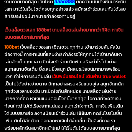
ง่ายดายมากที่สุด เว็บไซต์
สล็อต888
ยกความบันเทิงชั้นนำระดับ
โลก มาไว้ในเว็บไซต์ครบทุกอย่างแล้ว สมัครเข้าร่วมเล่นกันได้เลย
สิทธิประโยชน์มากมายกำลังรอท่านอยู่
เว็บสล็อตวอเลท 188bet เกมสล็อตเล่นง่ายมากกว่าที่คิด หาเงิน
แบบตอบโจทย์มากที่สุด
188bet
เว็บสล็อตวอเลท เชิญชวนทุกท่าน เข้ามาร่วมสัมผัสใน
ช่องทางนี้ การหาเงินที่แสนง่าย กำลังรอให้ทุกคนได้เข้ามาค้นหา
เล่นจัดเต็มทุกเวลา เปิดใจเข้าร่วมเดิมพัน สร้างกำไรได้อย่าง
สนุกสนานจัดเต็ม ยิ่งเล่นยิ่งสนุก มีผลประโยชน์มากมายพร้อม
แจก ทำให้การเริ่มต้นเล่น
เว็บพนันออนไลน์ เติมผ่าน true wallet
เป็นไปได้อย่างง่ายดาย มีทุกอย่างครบครันแบบจุใจ สนุกจัดหนัก
ทุกช่วงเวลาของวัน มาเปิดใจกันสักหน่อย เกมสล็อตเล่นง่าย
มากกว่าที่คิด หาเงินแบบตอบโจทย์มากที่สุด โอกาสที่จะคว้าเงิน
ก้อนใหญ่ ไม่ใช่เรื่องยากแน่นอน สนุกเร้าใจทุกวัน หาเงินเพิ่มเติม
ได้แบบสบายใจ ลงทะเบียนเข้าร่วมเล่น
188เบท
กดรับโปรโมชั่น
เพิ่มเติมได้อีกด้วย ต่อยอดหาเงินได้ง่ายขึ้น เป็นสิ่งที่ทางเรา
พร้อมผลักดันสมาชิกหน้าใหม่ ให้เริ่มต้นได้แบบสบายมากที่สุด