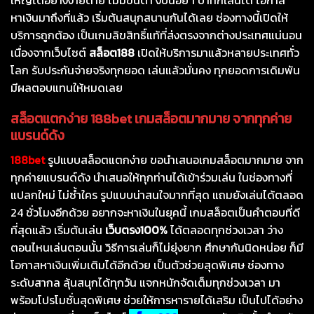
หาเงินมาถึงที่แล้ว เริ่มต้นสนุกสนานกันได้เลย ช่องทางนี้เปิดให้
บริการถูกต้อง เป็นเกมลิขสิทธิ์แท้ที่ส่งตรงจากต่างประเทศแน่นอน
เนื่องจากเว็บไซต์
สล็อต188
เปิดให้บริการมาแล้วหลายประเทศทั่ว
โลก รับประกันจ่ายจริงทุกยอด เล่นแล้วมั่นคง ทุกยอดการเดิมพัน
มีผลตอบแทนให้หมดเลย
สล็อตแตกง่าย 188bet เกมสล็อตมากมาย จากทุกค่าย
แบรนด์ดัง
188bet
รูปแบบสล็อตแตกง่าย ขอนำเสนอเกมสล็อตมากมาย จาก
ทุกค่ายแบรนด์ดัง นำเสนอให้ทุกท่านได้เข้าร่วมเล่น ในช่องทางที่
แปลกใหม่ ไม่ซ้ำใคร รูปแบบน่าสนใจมากที่สุด แถมยังเล่นได้ตลอด
24 ชั่วโมงอีกด้วย อยากจะหาเงินในยุคนี้ เกมสล็อตเป็นคำตอบที่ดี
ที่สุดแล้ว เริ่มต้นเล่น
เว็บตรง100%
ได้ตลอดทุกช่วงเวลา ว่าง
ตอนไหนเล่นตอนนั้น วิธีการเล่นก็ไม่ยุ่งยาก ศึกษากันนิดหน่อย ก็มี
โอกาสหาเงินเพิ่มเติมได้อีกด้วย เป็นตัวช่วยสุดพิเศษ ช่องทาง
ระดับสากล ลุ้นสนุกได้ทุกวัน แจกหนักจัดเต็มทุกช่วงเวลา มา
พร้อมโปรโมชั่นสุดพิเศษ ช่วยให้การหารายได้เสริม เป็นไปได้อย่าง