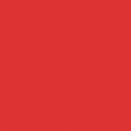
https://pg15k.bet
https://pg15k.me
https://pg15k.xyz
https://pg15k.co
https://tga1168.com/
https://tgabet.xyz/
http://tga789.com/
https://tga1168.net/
https://tga1168.top/
https://tga1168.life/
https://678xbet.net/
https://678xbet.co
https://ans-allstars.com/
https://rico168.net/
https://rico168.com/
https://one5bet.net/
https://one5bet.co/
https://tga199.com/
https://reborn789.net/
https://true-
walletslot.net
https://reborn789.me/
https://jazz55.net/
https://walletslottrue.com
https://true-walletslot.net
https://slot-freecredit.top
https://true-walletslot.com
https://jazz55.top/
https://jazz-55.co/
https://jazz-55.com/
https://jazz-55.net/
https://jazz55.co/
https://g2gbetvip888.com/
https://g2gbetwallet.com/
https://g2gbetwallet.net/
https://xn--82ca8bbo3nc4a9d.com/
https://g2gbetwallet.co/
https://tga689.com
https://tga689.me/
https://tgabet689.com
https://tgabet689.net/
https://tgabet689.co
https://walletslottrue.com/
https://wallet-slottrue.com/
https://true-walletslot.net/
https://true-walletslot.com/