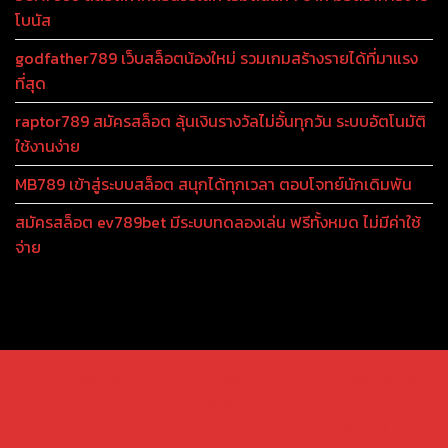
โบนัส
godfather789 เว็บสล็อตน้องใหม่ รวมเกมสร้างรายได้ที่มาแรง
ที่สุด
raptor789 สมัครสล็อต ลุ้นเงินรางวัลไม่อั้นทุกวัน ระบบอัตโนมัติ
ใช้งานง่าย
MB789 เข้าสู่ระบบสล็อต สนุกได้ทุกเวลา ตอบโจทย์นักเดิมพัน
สมัครสล็อต ev789bet มีระบบทดลองเล่น ฟรีทั้งหมด ไม่มีค่าใช้
จ่าย
https://tga689z.com
https://tga689z.co
https://tga689z.xyz
https://rico689.com
https://g2g-cash.org
https://g2g-cash.co
https://pg15k.bet
https://pg15k.me
https://pg15k.xyz
https://pg15k.co
https://pg15k.net
https://pgbet15k.com