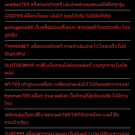
sealbet789 สล็อตเครดิตฟรี เล่นง่ายผ่านแอพบนมือถือทุกรุ่น
GOD789 สล็อตเว็บแม่ เล่นได้ ถอนได้จริง ไม่มีข้อจำกัด
gotogame88 เว็บสล็อตตรงทั้งหมด ฝากน้อยได้เครดิตเพิ่ม โปร
สุดคุ้ม
THANABET สล็อตเครดิตฟรี ทางเข้าเล่นง่าย ไว โหลดเร็ว ไม่มี
ปัญหาค้าง
SLOTS69MVP คาสิโนเว็บตรงไม่ผ่านเอเย่นต์ รวมทุกค่าย โบนัส
แน่น
WY789 เข้าสู่ระบบสล็อต เปลี่ยนค่ายเล่นได้ ไม่ต้องออกจากระบบ
fishman789 สล็อต true wallet เว็บใหญ่ที่สุดในเอเชีย ไม่มีการ
โกง
สมัครเล่นเว็บคาสิโน betcash789 ได้กำไรจากไหน รวมไว้ใน
กระเป๋าเดียว
SUAY999 สล็อตฝากถอนวอเลท เริ่มต้นแค่ 1 บาท มีอัตราการจ่าย