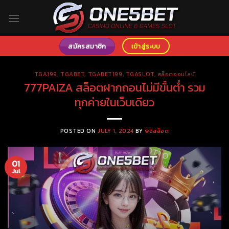
Skip
to
content
สมัครสมาชิก
เข้าสู่ระบบ
TGA199
,
TGABET
,
TGABET199
,
TGASLOT
,
สล็อตออนไลน์
777PAIZA สล็อตฝากถอนไม่มีขั้นต่ำ รวม
ทุกค่ายในเว็บเดียว
POSTED ON
JULY 1, 2024
BY
พีจีสล็อต
01
Jul