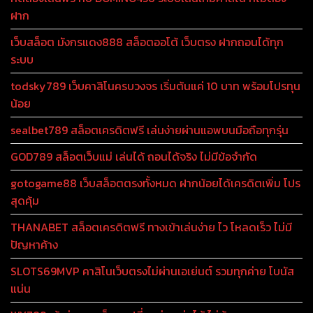
ฝาก
เว็บสล็อต มังกรแดง888 สล็อตออโต้ เว็บตรง ฝากถอนได้ทุก
ระบบ
todsky789 เว็บคาสิโนครบวงจร เริ่มต้นแค่ 10 บาท พร้อมโปรทุน
น้อย
sealbet789 สล็อตเครดิตฟรี เล่นง่ายผ่านแอพบนมือถือทุกรุ่น
GOD789 สล็อตเว็บแม่ เล่นได้ ถอนได้จริง ไม่มีข้อจำกัด
gotogame88 เว็บสล็อตตรงทั้งหมด ฝากน้อยได้เครดิตเพิ่ม โปร
สุดคุ้ม
THANABET สล็อตเครดิตฟรี ทางเข้าเล่นง่าย ไว โหลดเร็ว ไม่มี
ปัญหาค้าง
SLOTS69MVP คาสิโนเว็บตรงไม่ผ่านเอเย่นต์ รวมทุกค่าย โบนัส
แน่น