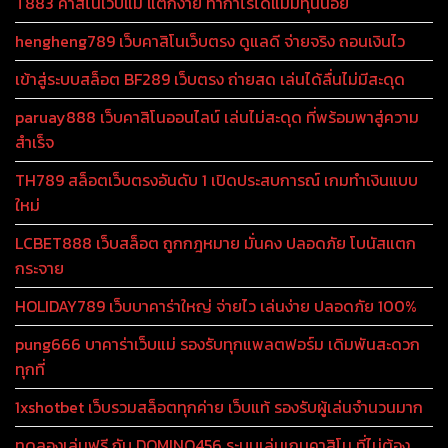
T883 คาสิโนเว็บแม่ แตกง่าย ทำกำไรได้แม้มีทุนน้อย
hengheng789 เว็บคาสิโนเว็บตรง ดูแลดี จ่ายจริง ถอนเงินไว
เข้าสู่ระบบสล็อต BF289 เว็บตรง ถ่ายสด เล่นได้ลื่นไม่มีสะดุด
paruay888 เว็บคาสิโนออนไลน์ เล่นไม่สะดุด ที่พร้อมพาสู่ความ
สำเร็จ
TH789 สล็อตเว็บตรงอันดับ 1 เปิดประสบการณ์ เกมทำเงินแบบ
ใหม่
LCBET888 เว็บสล็อต ถูกกฎหมาย มั่นคง ปลอดภัย โบนัสแตก
กระจาย
HOLIDAY789 เว็บบาคาร่าใหญ่ จ่ายไว เล่นง่าย ปลอดภัย 100%
pung666 บาคาร่าเว็บแม่ รองรับทุกแพลตฟอร์ม เดิมพันสะดวก
ทุกที่
1xshotbet เว็บรวมสล็อตทุกค่าย เว็บแท้ รองรับผู้เล่นจำนวนมาก
ทดลองเล่นฟรี กับ DOMINO456 ระบบเล่นเกมคาสิโน ที่ไม่ต้อง