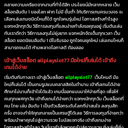
คลายความเครียดจากงานที่ทำได้อีก ประโยชน์มีหลากหลาย เว็บ
สล็อตอันดับ 1 ของโลก ฝาก ไม่มี ขั้นต่ํา ให้บริการเกมครบวงจร จะ
เลือกเล่นเกมชนิดไหนก็ได้ ถูกใจคนรุ่นใหม่ โอกาสสร้างกำไรสูง
แจกหนักทุกวัน วิธีการลงทุนที่แสนง่ายกำลังรอคุณอยู่ เริ่มต้นเล่น
กับเราดีกว่า วิธีการลงทุนไม่ยุ่งยาก แจกหนักจัดเต็มทุกเวลา เว็บ
สล็อต ยอดนิยมอันดับ 1 มีใบรับรอง ถูกใจคนยุคใหม่ เล่นเกมไหนก็
สามารถชนะได้ ห้ามพลาดโอกาสดี ต้องลอง
เข้าสู่เว็บสล็อต allplayslot77 มือใหม่ก็เล่นได้ เข้าถึง
เกมได้ง่าย
เริ่มต้นกับทางเรา เข้าสู่เว็บสล็อต
allplayslot77
เว็บไหนดี มือ
ใหม่ก็เล่นได้ เป็นเกมรูปแบบคลาสสิคในตำนาน เข้าถึงเกมได้ง่าย
ศึกษาไม่นานก็เข้าใจได้แล้ว เกมนี้ออกแบบมาให้ง่ายที่สุด เพื่อให้
คนทุกเพศทุกวัย เข้าถึงเกมได้ง่ายกว่า แจกหนักทุกวัน เว็บสล็อตที่
คน ไทย เล่น อันดับ 1 เป็นตัวเลือกระดับโลกที่น่าสนใจ ลงทุนสัก
ครั้ง อาจจะทำให้คุณกลายเป็นเศรษฐีได้เลย วิธีการลงทุนที่ง่ายกว่า
พร้อมนำพาคุณไปสู่ความรวย โบนัสแจกจริง เข้าถึงเกมง่าย
โอกาสสร้างกำไรสูง วันนี้เรากำลังพาคุณไปสู่ความรวย ยิ่งเล่นก็ยิ่ง