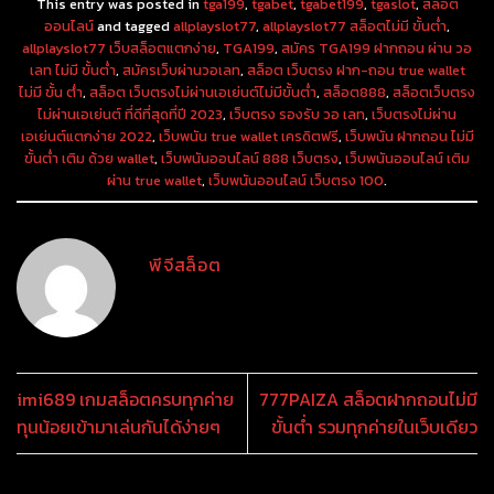
This entry was posted in
tga199
,
tgabet
,
tgabet199
,
tgaslot
,
สล็อต
ออนไลน์
and tagged
allplayslot77
,
allplayslot77 สล็อตไม่มี ขั้นต่ำ
,
allplayslot77 เว็บสล็อตแตกง่าย
,
TGA199
,
สมัคร TGA199 ฝากถอน ผ่าน วอ
เลท ไม่มี ขั้นต่ำ
,
สมัครเว็บผ่านวอเลท
,
สล็อต เว็บตรง ฝาก-ถอน true wallet
ไม่มี ขั้น ต่ํา
,
สล็อต เว็บตรงไม่ผ่านเอเย่นต์ไม่มีขั้นต่ำ
,
สล็อต888
,
สล็อตเว็บตรง
ไม่ผ่านเอเย่นต์ ที่ดีที่สุดที่ปี 2023
,
เว็บตรง รองรับ วอ เลท
,
เว็บตรงไม่ผ่าน
เอเย่นต์แตกง่าย 2022
,
เว็บพนัน true wallet เครดิตฟรี
,
เว็บพนัน ฝากถอน ไม่มี
ขั้นต่ำ เติม ด้วย wallet
,
เว็บพนันออนไลน์ 888 เว็บตรง
,
เว็บพนันออนไลน์ เติม
ผ่าน true wallet
,
เว็บพนันออนไลน์ เว็บตรง 100
.
พีจีสล็อต
imi689 เกมสล็อตครบทุกค่าย
777PAIZA สล็อตฝากถอนไม่มี
ทุนน้อยเข้ามาเล่นกันได้ง่ายๆ
ขั้นต่ำ รวมทุกค่ายในเว็บเดียว