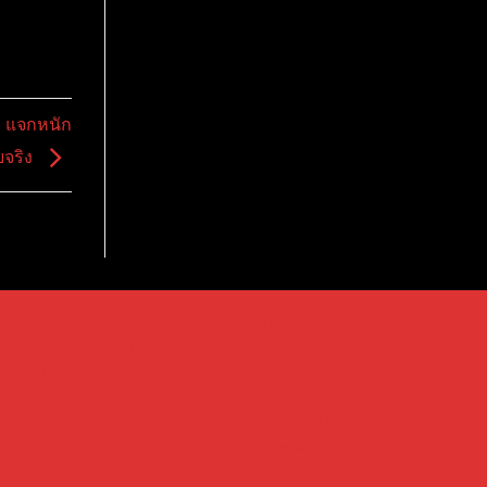
ย แจกหนัก
ยจริง
co
https://pg15k.bet
https://pg15k.me
https://pg15k.xyz
/pg15k.co
https://tga1168.com/
https://tgabet.xyz/
t.co
https://ans-allstars.com/
https://rico168.net/
lletslot.net
https://reborn789.me/
https://jazz55.net/
top/
https://jazz-55.co/
https://jazz-55.com/
https://jazz-
n--82ca8bbo3nc4a9d.com/
https://g2gbetwallet.co/
slottrue.com/
https://wallet-slottrue.com/
https://true-