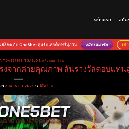
หน้าแรก
สมัค
นสล็อต กับ One5bet ลุ้นรับเครดิตฟรีทุกวัน
สมัครสมาชิก
เข้า
T
,
TGABET199
,
TGASLOT
,
สล็อตออนไลน์
มตรงจากค่ายคุณภาพ ลุ้นรางวัลตอบแทนส
 ON
AUGUST 11, 2024
BY
พีจีสล็อต