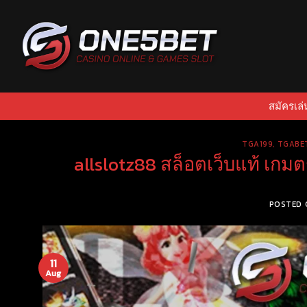
Skip
to
content
สมัครเล่
TGA199
,
TGABE
allslotz88 สล็อตเว็บแท้ เก
POSTED
11
Aug