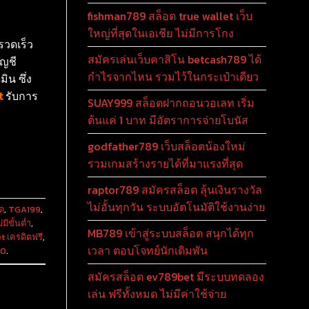
fishman789 สล็อต true wallet เว็บ
ใหญ่ที่สุดในเอเชีย ไม่มีการโกง
รวดเร็ว
สมัครเล่นเว็บคาสิโน betcash789 ได้
ัญชี
กำไรจากไหน รวมไว้ในกระเป๋าเดียว
ิน ซึ่ง
t
รับการ
SUAY999 สล็อตฝากถอนวอเลท เริ่ม
ต้นแค่ 1 บาท มีอัตราการจ่ายโบนัส
godfather789 เว็บสล็อตน้องใหม่
รวมเกมสร้างรายได้ที่มาแรงที่สุด
raptor789 สมัครสล็อต ลุ้นเงินรางวัล
ไม่อั้นทุกวัน ระบบอัตโนมัติใช้งานง่าย
อต
,
TGA199
,
มีขั้นต่ำ
,
MB789 เข้าสู่ระบบสล็อต สนุกได้ทุก
et เครดิตฟรี
,
เวลา ตอบโจทย์นักเดิมพัน
00
.
สมัครสล็อต ev789bet มีระบบทดลอง
เล่น ฟรีทั้งหมด ไม่มีค่าใช้จ่าย