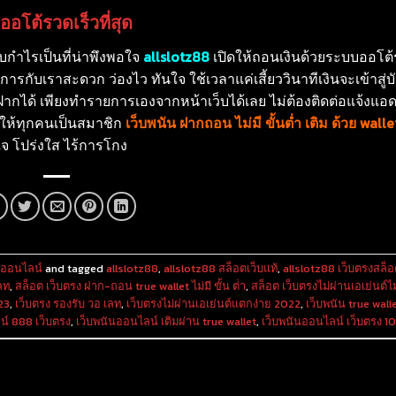
อโต้รวดเร็วที่สุด
บกำไรเป็นที่น่าพึงพอใจ
allslotz88
เปิดให้ถอนเงินด้วยระบบออโต้
การกับเราสะดวก ว่องไว ทันใจ ใช้เวลาแค่เสี้ยววินาทีเงินจะเข้าสู่บ
กได้ เพียงทำรายการเองจากหน้าเว็บได้เลย ไม่ต้องติดต่อแจ้งแอดม
าสให้ทุกคนเป็นสมาชิก
เว็บพนัน ฝากถอน ไม่มี ขั้นต่ำ เติม ด้วย walle
จ โปร่งใส ไร้การโกง
ตออนไลน์
and tagged
allslotz88
,
allslotz88 สล็อตเว็บแท้
,
allslotz88 เว็บตรงสล็
ลท
,
สล็อต เว็บตรง ฝาก-ถอน true wallet ไม่มี ขั้น ต่ํา
,
สล็อต เว็บตรงไม่ผ่านเอเย่นต์ไม่
023
,
เว็บตรง รองรับ วอ เลท
,
เว็บตรงไม่ผ่านเอเย่นต์แตกง่าย 2022
,
เว็บพนัน true wall
น์ 888 เว็บตรง
,
เว็บพนันออนไลน์ เติมผ่าน true wallet
,
เว็บพนันออนไลน์ เว็บตรง 1