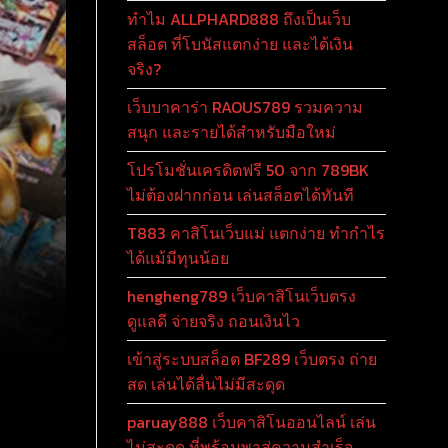
ทำไม ALLPHARD888 ถึงเป็นเว็บ
สล็อต ที่โบนัสแตกง่าย และได้เงิน
จริง?
เว็บบาคาร่า RAOUS789 รวมความ
สนุก และรายได้สำหรับมือใหม่
โปรโมชั่นเครดิตฟรี 50 จาก 789BK
ไม่ต้องฝากก่อน เล่นสล็อตได้ทันที
T883 คาสิโนเว็บแม่ แตกง่าย ทำกำไร
ได้แม้มีทุนน้อย
hengheng789 เว็บคาสิโนเว็บตรง
ดูแลดี จ่ายจริง ถอนเงินไว
เข้าสู่ระบบสล็อต BF289 เว็บตรง ถ่าย
สด เล่นได้ลื่นไม่มีสะดุด
paruay888 เว็บคาสิโนออนไลน์ เล่น
ไม่สะดุด ที่พร้อมพาสู่ความสำเร็จ