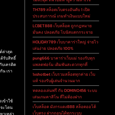
TH789 สล็อตเว็บตรงอันดับ 1 เปิด
ประสบการณ์ เกมทำเงินแบบใหม่
LCBET888 เว็บสล็อต ถูกกฎหมาย
มั่นคง ปลอดภัย โบนัสแตกกระจาย
HOLIDAY789 เว็บบาคาร่าใหญ่ จ่ายไว
เล่นง่าย ปลอดภัย 100%
์ล่าสุด
pung666 บาคาร่าเว็บแม่ รองรับทุก
รับสิทธิ์
แพลตฟอร์ม เดิมพันสะดวกทุกที่
กับเครดิต
กัน เรา
1xshotbet เว็บรวมสล็อตทุกค่าย เว็บ
แท้ รองรับผู้เล่นจำนวนมาก
ทดลองเล่นฟรี กับ DOMINO456 ระบบ
เล่นเกมคาสิโน ที่ไม่ต้องฝาก
เข้าใช้
เว็บสล็อต มังกรแดง888 สล็อตออโต้
่าจะโดน
เว็บตรง ฝากถอนได้ทุกระบบ
ญหาเหล่า