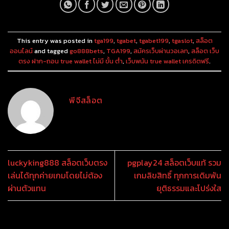
This entry was posted in
tga199
,
tgabet
,
tgabet199
,
tgaslot
,
สล็อต
ออนไลน์
and tagged
go888bets
,
TGA199
,
สมัครเว็บผ่านวอเลท
,
สล็อต เว็บ
ตรง ฝาก-ถอน true wallet ไม่มี ขั้น ต่ํา
,
เว็บพนัน true wallet เครดิตฟรี
.
พีจีสล็อต
luckyking888 สล็อตเว็บตรง
pgplay24 สล็อตเว็บแท้ รวม
เล่นได้ทุกค่ายเกมโดยไม่ต้อง
เกมลิขสิทธิ์ ทุกการเดิมพัน
ผ่านตัวแทน
ยุติธรรมและโปร่งใส