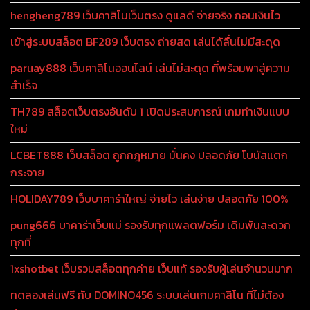
hengheng789 เว็บคาสิโนเว็บตรง ดูแลดี จ่ายจริง ถอนเงินไว
เข้าสู่ระบบสล็อต BF289 เว็บตรง ถ่ายสด เล่นได้ลื่นไม่มีสะดุด
paruay888 เว็บคาสิโนออนไลน์ เล่นไม่สะดุด ที่พร้อมพาสู่ความ
สำเร็จ
TH789 สล็อตเว็บตรงอันดับ 1 เปิดประสบการณ์ เกมทำเงินแบบ
ใหม่
LCBET888 เว็บสล็อต ถูกกฎหมาย มั่นคง ปลอดภัย โบนัสแตก
กระจาย
HOLIDAY789 เว็บบาคาร่าใหญ่ จ่ายไว เล่นง่าย ปลอดภัย 100%
pung666 บาคาร่าเว็บแม่ รองรับทุกแพลตฟอร์ม เดิมพันสะดวก
ทุกที่
1xshotbet เว็บรวมสล็อตทุกค่าย เว็บแท้ รองรับผู้เล่นจำนวนมาก
ทดลองเล่นฟรี กับ DOMINO456 ระบบเล่นเกมคาสิโน ที่ไม่ต้อง