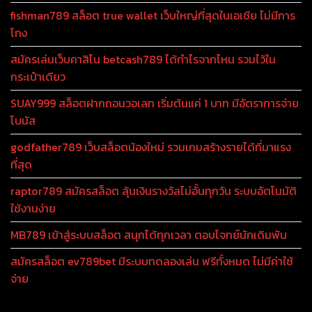
fishman789 สล็อต true wallet เว็บใหญ่ที่สุดในเอเชีย ไม่มีการ
โกง
สมัครเล่นเว็บคาสิโน betcash789 ได้กำไรจากไหน รวมไว้ใน
กระเป๋าเดียว
SUAY999 สล็อตฝากถอนวอเลท เริ่มต้นแค่ 1 บาท มีอัตราการจ่าย
โบนัส
godfather789 เว็บสล็อตน้องใหม่ รวมเกมสร้างรายได้ที่มาแรง
ที่สุด
raptor789 สมัครสล็อต ลุ้นเงินรางวัลไม่อั้นทุกวัน ระบบอัตโนมัติ
ใช้งานง่าย
MB789 เข้าสู่ระบบสล็อต สนุกได้ทุกเวลา ตอบโจทย์นักเดิมพัน
สมัครสล็อต ev789bet มีระบบทดลองเล่น ฟรีทั้งหมด ไม่มีค่าใช้
จ่าย