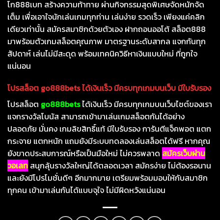
โก888เบท สร้างความท้าทาย ผ่านกิจกรรมสุดพิเศษจัดหนักจัด
เต็ม เพื่อเอาใจนักเล่นเกมทุกท่าน เล่นง่าย รวดเร็ว เพียงแค่คลิก
เดียวเท่านั้น สมัครสมาชิกด้วยตัวเอง ฝากถอนออโต้ สล็อต888
มาพร้อมตัวเกมสล็อตคุณภาพ มาตรฐานระดับสากล แจกกันทุก
สัปดาห์ เล่นไม่มีสะดุด พร้อมเทคนิควิธีหาเงินแบบใหม่ ที่ถูกใจ
แน่นอน
โปรสล็อต go888bets ได้เงินเร็ว มีครบทุกเกมบนเว็บ มีใบรับรอง
โปรสล็อต
go888bets
ได้เงินเร็ว มีครบทุกเกมบนเว็บไซต์ของเรา
แจกรางวัลโบนัส สามารถเข้ามาเล่นเกมสล็อตกันได้อย่าง
ปลอดภัย มั่นคง เกมลิขสิทธิ์แท้ มีใบรับรอง การันตีแจ็คพอต แตก
กระจาย แตกหนัก แถมยังมีระบบทดลองเล่นสล็อตได้ฟรี หากคุณ
ยังขาดประสบการณ์หรือเป็นมือใหม่ ไม่ควรพลาด
สมัครเว็บผ่าน
วอเลท
สนุกลุ้นรางวัลใหญ่ได้ตลอดเวลา สมัครง่าย ไม่ต้องรอนาน
และยังมีโปรโมชั่นดีๆ อีกมากมาย เตรียมพร้อมมอบให้กับสมาชิก
ทุกคน เข้ามาเล่นกันได้แบบจุใจ ไม่มีผิดหวังแน่นอน