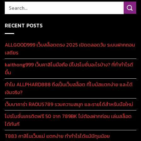
RECENT POSTS
ALLGOOD999 เว็บสล็อตตรง 2025 เปิดตลอดวัน ระบบฝากถอน
เสถียร
kaithong999 เว็บคาสิโนมือถือ มีโปรโมชั่นอะไรบ้าง? ที่ทำกำไรดี
ขึ้น
ทำไม ALLPHARD888 ถึงเป็นเว็บสล็อต ที่โบนัสแตกง่าย และได้
เงินจริง?
เว็บบาคาร่า RAOUS789 รวมความสนุก และรายได้สำหรับมือใหม่
โปรโมชั่นเครดิตฟรี 50 จาก 789BK ไม่ต้องฝากก่อน เล่นสล็อต
ได้ทันที
T883 คาสิโนเว็บแม่ แตกง่าย ทำกำไรได้แม้มีทุนน้อย