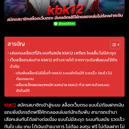
สารบัญ
เล่นเกมสล็อตที่มีระบบทันสมัย kbk12 เสถียร ไหลลื่น ไม่มีสะดุด
เว็บสล็อตเล่นง่าย kbk12 สร้างรายได้ จากการเดิมพันแบบไร้ขีด
จำกัด
เดิมพันสล็อตไม่มีขั้นต่ำ kbk12 ระบบอัตโนมัติ รวดเร็ว ว่องไว ไม่
ต้องรอนาน
สล็อตแจ็คพอตแตกหนัก แตกง่าย kbk12 ทำรายการด้วยระบบ
อัตโนมัติ
kbk12
สมัครสมาชิกเข้าสู่ระบบ สล็อตเว็บตรง แบบไม่ต้องฝากเงิน
แถมยังมีเครดิตฟรีให้ทดลองเล่นแก่นักเดิมพัน สามารถเข้ามา
เลือกเล่นกันได้อย่างต่อเนื่อง แบบไม่มีสะดุด ระบบทันสมัย รวดเร็ว
ทันใจ เล่น เกม ได้เงินเข้าธนาคาร ไม่ต้อง ลงทุน ฟรี ไม่ต้องฝาก ไม่