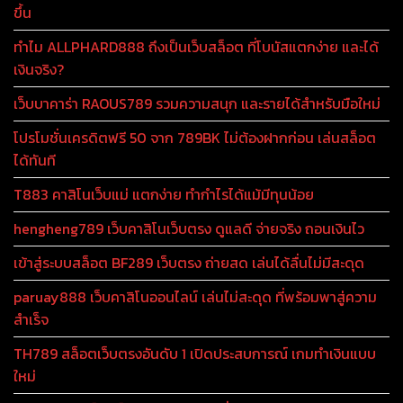
ขึ้น
ทำไม ALLPHARD888 ถึงเป็นเว็บสล็อต ที่โบนัสแตกง่าย และได้
เงินจริง?
เว็บบาคาร่า RAOUS789 รวมความสนุก และรายได้สำหรับมือใหม่
โปรโมชั่นเครดิตฟรี 50 จาก 789BK ไม่ต้องฝากก่อน เล่นสล็อต
ได้ทันที
T883 คาสิโนเว็บแม่ แตกง่าย ทำกำไรได้แม้มีทุนน้อย
hengheng789 เว็บคาสิโนเว็บตรง ดูแลดี จ่ายจริง ถอนเงินไว
เข้าสู่ระบบสล็อต BF289 เว็บตรง ถ่ายสด เล่นได้ลื่นไม่มีสะดุด
paruay888 เว็บคาสิโนออนไลน์ เล่นไม่สะดุด ที่พร้อมพาสู่ความ
สำเร็จ
TH789 สล็อตเว็บตรงอันดับ 1 เปิดประสบการณ์ เกมทำเงินแบบ
ใหม่