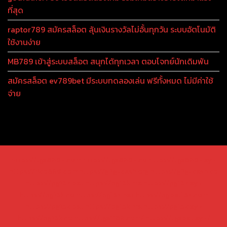
ที่สุด
raptor789 สมัครสล็อต ลุ้นเงินรางวัลไม่อั้นทุกวัน ระบบอัตโนมัติ
ใช้งานง่าย
MB789 เข้าสู่ระบบสล็อต สนุกได้ทุกเวลา ตอบโจทย์นักเดิมพัน
สมัครสล็อต ev789bet มีระบบทดลองเล่น ฟรีทั้งหมด ไม่มีค่าใช้
จ่าย
https://tga689z.com
https://tga689z.co
https://tga689z.xyz
https://rico689.com
https://g2g-cash.org
https://g2g-cash.co
https://pg15k.bet
https://pg15k.me
https://pg15k.xyz
https://pg15k.co
https://pg15k.net
https://pgbet15k.com
https://pg15k.bet
https://pg15k.me
https://pg15k.xyz
https://pg15k.co
https://tga1168.com/
https://tgabet.xyz/