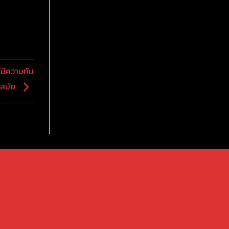
่มีความทัน
สมัย
co
https://pg15k.bet
https://pg15k.me
https://pg15k.xyz
/pg15k.co
https://tga1168.com/
https://tgabet.xyz/
t.co
https://ans-allstars.com/
https://rico168.net/
lletslot.net
https://reborn789.me/
https://jazz55.net/
top/
https://jazz-55.co/
https://jazz-55.com/
https://jazz-
n--82ca8bbo3nc4a9d.com/
https://g2gbetwallet.co/