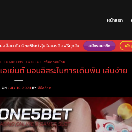
หน้าแรก
่นสล็อต กับ One5bet ลุ้นรับเครดิตฟรีทุกวัน
สมัครสมาชิก
เข้า
T
,
TGABET199
,
TGASLOT
,
สล็อตออนไลน์
นเอเย่นต์ มอบอิสระในการเดิมพัน เล่นง่าย
D ON
JULY 10, 2024
BY
พีจีสล็อต