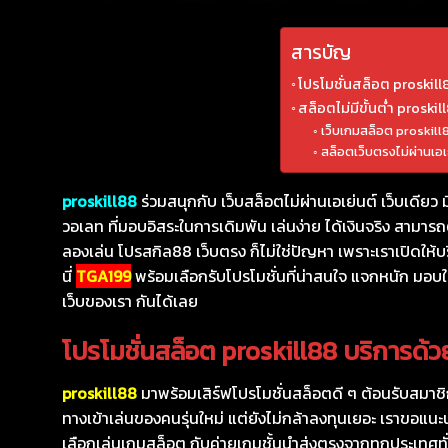
สารบัญ
โปรโมชั่นสล็อต proskil
สล็อตไม่มีขั้นต่ำ prosk
เว็บเกมสล็อต proskil
สล็อตเว็บตรงไม่ผ่านเอ
proskill88
ร่วมสนุกกับ เว็บสล็อตไม่ผ่านเอเย่นต์ เว็บเดียว
วอเลท ที่มอบอิสระในการเดิมพัน เล่นง่าย ได้เงินจริง สาม
ลองเล่น โปรสกิล88 เว็บตรง ก็ไม่ใช่ปัญหา เพราะเราเปิดให้บร
นี่
TGA199
พร้อมเลือกรับโปรโมชั่นที่น่าสนใจ แจกหนัก มอบให้
เว็บของเรา กันได้เลย
โปรโมชั่นสล็อต proskill88 บริการด้
proskill88
มาพร้อมเสิร์ฟโปรโมชั่นสล็อตดี ๆ ต้อนรับสมาชิ
ทางเข้าเล่นของคนรุ่นใหม่ แต่ยังไม่กล้าลงทุนเยอะ เราขอแน
เลือกเล่นเกมสล็อต กับค่ายเกมชั้นนำส่งตรงจากทุกประเทศทั่