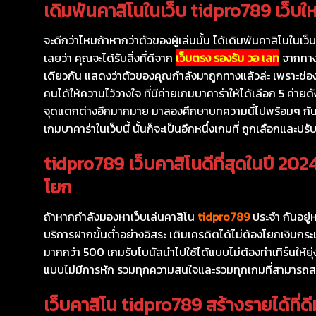
เดิมพันคาสิโนในเว็บ tidpro789 เว็บ
จะดีกว่าไหมถ้าหากว่าตัวของผู้เล่นนั้น ได้เดิมพันคาสิโนในเว็
เลยว่า คุณจะได้รับสิ่งที่ดีจาก
เว็บตรง รองรับ วอ เลท
จากทางเ
เดียวกัน แสดงว่าตัวของคุณกำลังมาถูกทางแล้วล่ะ เพราะช่องทา
คนได้ให้ความไว้วางใจ ที่มีค่ายเกมบาคาร่าให้ได้เลือก 5 ค่ายดั
จุดแตกต่างอีกมากมาย มาลองศึกษาบทความนี้ไปพร้อมๆ กันกับเร
เกมบาคาร่าในเว็บนี้ นั้นก็จะเป็นอีกหนึ่งเกมที่ ถูกเลือกและ
tidpro789 เว็บคาสิโนดีที่สุดในปี 2024
โยก
ถ้าหากกำลังมองหาเว็บเล่นคาสิโน
tidpro789
ประจำ กันอยู่
บริการฝากขั้นต่ำอย่างอิสระ เติมเครดิตได้ไม่ต้องโยกเงินกร
มากกว่า 500 เกมรับโบนัสนำไปใช้ได้แบบไม่ต้องทำเทิร์นให้ย
แบบไม่มีการหัก รวมทุกความสนใจและรวมทุกเกมที่สามารถสร้า
เว็บคาสิโน tidpro789 สร้างรายได้ที่ด