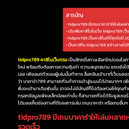
สารบัญ
tidpro789 มีเกมบาคาร่าให้เล่นหลา
เดิมพันคาสิโนในเว็บ tidpro789 เว
tidpro789 เว็บคาสิโนดีที่สุดในปี 
เว็บคาสิโน tidpro789 สร้างรายได้ท
tidpro789 คาสิโนเว็บตรง
เป็นอีกหนึ่งทางเลือกใหม่ของโอกา
ใหม่ พร้อมกับต้องการความคุ้มค่า ความสนุกสนาน แถมยังได
เลย เพียงแค่ตัวของผู้เล่นนั้นทำการ ล็อกอินเข้ามาที่เว็บของ
ว่า บาคาร่า789 สามารถที่จะทำการเข้าสู่ระบบได้ง่ายมากๆ เพีย
พึ่งจะเข้ามาเดิมพันนั้น อาจจะไม่มีบัญชีก็ไม่ต้องห่วงให้คุณ
กรอกข้อมูลเพียงเล็กน้อยเท่านั้น ก็สามารถที่จะได้รับยูสเซอร์
ได้มองเห็นช่องทางที่ดีของการเล่น เกมบาคาร่า หรือเกมอื่นๆ
tidpro789 มีเกมบาคาร่าให้เล่นหลากห
รวดเร็ว