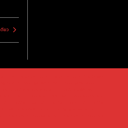
เดียว
co
https://pg15k.bet
https://pg15k.me
https://pg15k.xyz
/pg15k.co
https://tga1168.com/
https://tgabet.xyz/
t.co
https://ans-allstars.com/
https://rico168.net/
lletslot.net
https://reborn789.me/
https://jazz55.net/
top/
https://jazz-55.co/
https://jazz-55.com/
https://jazz-
n--82ca8bbo3nc4a9d.com/
https://g2gbetwallet.co/
slottrue.com/
https://wallet-slottrue.com/
https://true-
op/