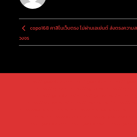
copo168 คาสิโนเว็บตรง ไม่ผ่านเอเย่นต์ ส่งตรงความ
วงจร
https://tga689z.com
https://tga689z.co
https://tga6
https://pg15k.co
https://pg15k.net
https://pgbet1
http://tga789.com/
https://tga1168.net/
https://t
https://rico168.com/
https://one5bet.net/
https://one
https://walletslottrue.com
https://true-walletslot.net
htt
55.net/
https://jazz55.co/
https://g2gbetvip888.c
https://tga689.com
https://tga689.me/
https://tgabet
wa