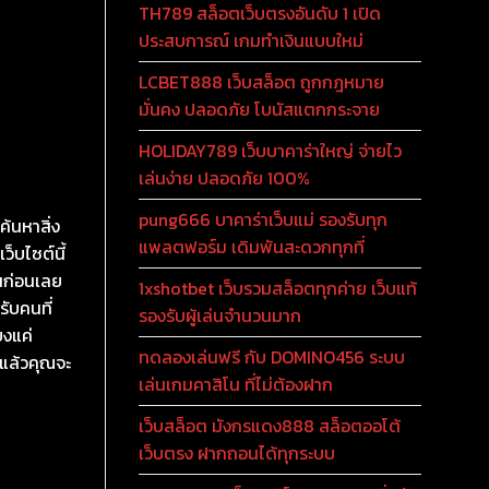
TH789 สล็อตเว็บตรงอันดับ 1 เปิด
ประสบการณ์ เกมทำเงินแบบใหม่
LCBET888 เว็บสล็อต ถูกกฎหมาย
มั่นคง ปลอดภัย โบนัสแตกกระจาย
HOLIDAY789 เว็บบาคาร่าใหญ่ จ่ายไว
เล่นง่าย ปลอดภัย 100%
pung666 บาคาร่าเว็บแม่ รองรับทุก
ค้นหาสิ่ง
แพลตฟอร์ม เดิมพันสะดวกทุกที่
ว็บไซต์นี้
่นก่อนเลย
1xshotbet เว็บรวมสล็อตทุกค่าย เว็บแท้
รับคนที่
รองรับผู้เล่นจำนวนมาก
ยงแค่
ทดลองเล่นฟรี กับ DOMINO456 ระบบ
าแล้วคุณจะ
เล่นเกมคาสิโน ที่ไม่ต้องฝาก
เว็บสล็อต มังกรแดง888 สล็อตออโต้
เว็บตรง ฝากถอนได้ทุกระบบ