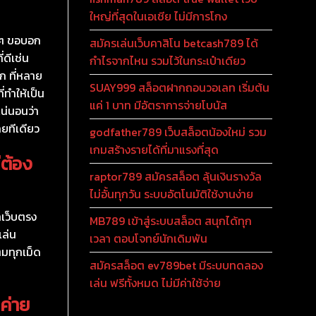
ใหญ่ที่สุดในเอเชีย ไม่มีการโกง
ุกๆ ขอบอก
สมัครเล่นเว็บคาสิโน betcash789 ได้
ดีเช่น
กำไรจากไหน รวมไว้ในกระเป๋าเดียว
ก ที่หลาย
SUAY999 สล็อตฝากถอนวอเลท เริ่มต้น
่ทำให้เป็น
แค่ 1 บาท มีอัตราการจ่ายโบนัส
แน่นอนว่า
ลยทีเดียว
godfather789 เว็บสล็อตน้องใหม่ รวม
เกมสร้างรายได้ที่มาแรงที่สุด
่ต้อง
raptor789 สมัครสล็อต ลุ้นเงินรางวัล
ไม่อั้นทุกวัน ระบบอัตโนมัติใช้งานง่าย
าเว็บตรง
MB789 เข้าสู่ระบบสล็อต สนุกได้ทุก
เล่น
เวลา ตอบโจทย์นักเดิมพัน
็มทุกเม็ด
สมัครสล็อต ev789bet มีระบบทดลอง
เล่น ฟรีทั้งหมด ไม่มีค่าใช้จ่าย
ค่าย