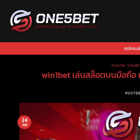
Skip
to
content
สมัครเล
TGA199
,
TGABE
win1bet เล่นสล็อตบนมือถือ เ
POSTE
24
Jul