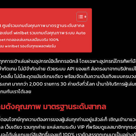
n1bet ศูนย์รวมเกมดังคุณภาพ มาตรฐานระดับสากล
เอเย่นต์ win1bet รวมเกมดังคุณภาพ ระบบ Auto
bet ทดลองเล่นเกมเสมือนจริง 100%
ยม win1bet รองรับทุกแพลตฟอร์ม
ุกการเข้าเล่นผ่านอุปกรณ์อิเล็กทรอนิกส์ โดยเฉพาะอุปกรณ์โทรศัพท์มื
่มีจำกัดเกม ไม่มีจำกัดค่าย ด้วยระบบ API ของแท้ ส่งตรงมาจากบริษัทแ
 ไหลลื่น ไม่มีสะดุดแม้แต่เกมเดียว พร้อมจัดเต็มความบันเทิงแบบครบว
เทศ มากกว่า 2,000 รายการ 30 ค่ายดังทั่วโลก นำมาให้บริการผู้เล่น
เกมกับเราได้เลย
รวมเกมดังคุณภาพ มาตรฐานระดับสากล
ี่ตอบโจทย์ทุกความต้องการของผู้เล่นทุกท่านอยู่แล้วล่ะก็ เชิญเข้ามาแว
ล เว็บเดียว รวมทุกค่าย แหล่งเกมระดับ VIP ที่พร้อมดูแลสมาชิกทุกระด
่านจะได้เล่นเกมแต่ลิขสิทธิ์ของแท้ 100% เราคัดสรรทุกเกมมาเป็นอย่างด