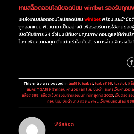
เกมสล็อตออนไลน์ยอดนิยม win1bet รองรับทุก
แหล่งเกมสล็อตออนไลน์ยอดนิยม
win1bet
พร้อมแนะนำข้อดี เ
ถูกออกแบบ พัฒนามาเป็นอย่างดี เพื่อรองรับการใช้งานของผู
เปิดให้บริการ 24 ชั่วโมง มีทีมงานคุณภาพ คอยดูแลให้คำปรึกษา
โลก เพิ่มความสนุก ตื่นเต้นเร้าใจ กับอัตราการจ่ายเงินรางวัล
This entry was posted in
tga199
,
tgabet
,
tgabet199
,
tgaslot
,
สล็
สมัคร TGA199 ฝากถอน ผ่าน วอ เลท ไม่มี ขั้นต่ำ
,
สมัครเว็บผ่านวอเ
สล็อต888
,
สล็อตเว็บตรงไม่ผ่านเอเย่นต์ ที่ดีที่สุดที่ปี 2023
,
เว็บตรง รอง
ถอน ไม่มี ขั้นต่ำ เติม ด้วย wallet
,
เว็บพนันออนไลน์ 888
พีจีสล็อต