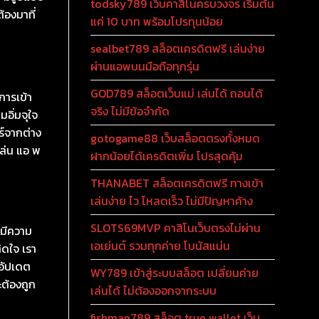
todsky789 เว็บคาสิโนครบวงจร เริ่มต้น
้องมาที่
แค่ 10 บาท พร้อมโปรทุนน้อย
sealbet789 สล็อตเครดิตฟรี เล่นง่าย
ผ่านแอพบนมือถือทุกรุ่น
GOD789 สล็อตเว็บแม่ เล่นได้ ถอนได้
การเข้า
จริง ไม่มีข้อจำกัด
มอิ่มจุใจ
์จากต่าง
gotogame88 เว็บสล็อตตรงทั้งหมด
ล่น แอ พ
ฝากน้อยได้เครดิตเพิ่ม โปรสุดคุ้ม
THANABET สล็อตเครดิตฟรี ทางเข้า
เล่นง่าย ไว โหลดเร็ว ไม่มีปัญหาค้าง
SLOTS69MVP คาสิโนเว็บตรงไม่ผ่าน
่มีความ
เอเย่นต์ รวมทุกค่าย โบนัสแน่น
ิดใจ เรา
กอัปเดต
WY789 เข้าสู่ระบบสล็อต เปลี่ยนค่าย
ะต้องถูก
เล่นได้ ไม่ต้องออกจากระบบ
fishman789 สล็อต true wallet เว็บ