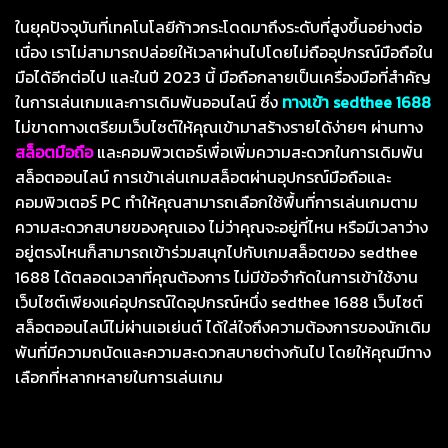
ในยุคปัจจุบันที่เทคโนโลยีก้าวกระโดดมาถึงระดับที่สูงขึ้นอย่างต่อ
เนื่อง เราไม่สามารถปล่อยให้เวลาผ่านไปโดยไม่ถืออุปกรณ์มือถือใน
มือได้อีกต่อไป และในปี 2023 นี้ มือถือกลายเป็นเครื่องมือที่สำคัญ
ในการเล่นเกมและการเดิมพันออนไลน์ ซึ่ง
ทางเข้า
sedthee 1688
ไม่ขาดทางเตรียมเว็บไซต์ให้คุณเข้ามาสร้างรายได้ง่ายๆ ผ่านทาง
สล็อตมือถือ
และคอมพิวเตอร์เพื่อเพิ่มความสะดวกในการเดิมพัน
สล็อตออนไลน์ การเข้าเล่นเกมสล็อตผ่านอุปกรณ์มือถือและ
คอมพิวเตอร์ PC ทำให้คุณสามารถเลือกใช้พื้นที่การเล่นเกมตาม
ความสะดวกสบายของคุณเอง ไม่ว่าคุณจะอยู่ที่ไหน หรือมีเวลาว่าง
อยู่ตรงไหนก็สามารถเข้าร่วมสนุกไปกับเกมสล็อตของ sedthee
1688 ได้ตลอดเวลาที่คุณต้องการ ไม่มีข้อจำกัดในการเข้าใช้งาน
เว็บไซต์เพียงแค่อุปกรณ์ใดอุปกรณ์หนึ่ง sedthee 1688 เว็บไซต์
สล็อตออนไลน์ไม่ผ่านเอเย่นต์ ได้ใส่ใจถึงความต้องการของนักเดิม
พันที่มีความถนัดและความสะดวกสบายต่างกันไป โดยให้คุณมีทาง
เลือกที่หลากหลายในการเล่นเกม