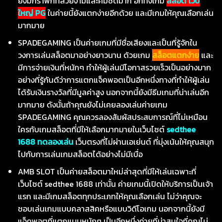
ยังมีกราฟิกที่สวยงามและคมชัดมาก อีกทั้งเกม
สล็อต เว็บ
ใหญ่
PG
ในค่ายนี้ยังแตกง่ายอีกด้วย และมีเกมให้คุณเลือกเล่น
มากมาย
SPADEGAMING เป็นค่ายเกมที่มีชื่อเสียงและเป็นที่รู้จักใน
วงการเล่นสล็อตมาอย่างยาวนาน ด้วยเกม
สล็อตแตกง่าย
และ
มีการจ่ายเงินที่หนักๆ ทำให้ผู้เล่นมีโอกาสรวยเร็วเป็นอย่างมาก
อย่างที่รู้กันดีว่าการแตกแจ็คพอตเป็นอีกหนึ่งทางที่ทำให้ผู้เล่น
ได้รับเงินรางวัลที่มีมูลค่าสูง นอกจากนี้ยังมีธีมเกมที่น่าเล่นอีก
มากมาย ดังนั้นถ้าคุณยังไม่เคยลองเล่นค่ายเกม
SPADEGAMING คุณควรลองสัมผัสประสบการณ์ที่ไม่เหมือน
ใครกับเกมสล็อตที่มีให้เลือกมากมายในเว็บไซต์
sedthee
1688 ทดลองเล่น
เว็บตรงที่ไม่ผ่านเอเย่นต์ ที่มุ่งเน้นให้คุณสนุก
ไปกับการเล่นเกมสล็อตได้อย่างไม่มีเบื่อ
AMB SLOT เป็นค่ายสล็อตมาใหม่ล่าสุดที่มีให้เล่นเฉพาะที่
เว็บไซต์ sedthee 1688 เท่านั้น ค่ายเกมนี้เปิดให้บริการเป็นเจ้า
แรก และมีเกมสล็อตทุกประเภทให้คุณเลือกเล่น ไม่ว่าคุณจะ
ชอบเล่นเกมแบบคลาสสิคหรือแบบวิดีโอเกม นอกจากนี้ยังมี
แจ็คพอตที่แตกแบบหนักๆ เป็นอีกหนึ่งค่ายที่น่าสนใจที่คุณไม่