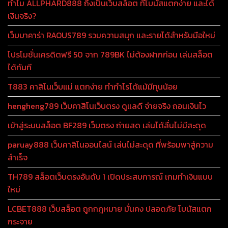
ทำไม ALLPHARD888 ถึงเป็นเว็บสล็อต ที่โบนัสแตกง่าย และได้
เงินจริง?
เว็บบาคาร่า RAOUS789 รวมความสนุก และรายได้สำหรับมือใหม่
โปรโมชั่นเครดิตฟรี 50 จาก 789BK ไม่ต้องฝากก่อน เล่นสล็อต
ได้ทันที
T883 คาสิโนเว็บแม่ แตกง่าย ทำกำไรได้แม้มีทุนน้อย
hengheng789 เว็บคาสิโนเว็บตรง ดูแลดี จ่ายจริง ถอนเงินไว
เข้าสู่ระบบสล็อต BF289 เว็บตรง ถ่ายสด เล่นได้ลื่นไม่มีสะดุด
paruay888 เว็บคาสิโนออนไลน์ เล่นไม่สะดุด ที่พร้อมพาสู่ความ
สำเร็จ
TH789 สล็อตเว็บตรงอันดับ 1 เปิดประสบการณ์ เกมทำเงินแบบ
ใหม่
LCBET888 เว็บสล็อต ถูกกฎหมาย มั่นคง ปลอดภัย โบนัสแตก
กระจาย