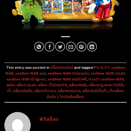
This entry was posted in
สล็อตออนไลน์
and tagged
PG SLOT
,
sedthee
1688
,
sedthee 1688 slot
,
sedthee 1688 ทดลองเล่น
,
sedthee 1688 วอเลท
,
sedthee 1688 เข้าสู่ระบบ
,
sedthee 1688 เครดิตฟรี
,
ทางเข้า sedthee 1688
,
สมัคร สล็อตวอเลท
,
สล็อต เว็บใหญ่ PG
,
สล็อต1688
,
สล็อตทรูวอเลท ไม่มีขั้น
ต่ำ
,
สล็อตมือถือ
,
สล็อตเว็บตรง
,
สล็อตแตกง่าย
,
สล็อตไม่มีขั้นต่ำ
,
เว็บสล็อต
อันดับ 1
,
โปรโมชั่นสล็อต
.
พีจีสล็อต