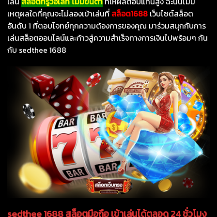
เล่น
สล็อตทรูวอเลท ไม่มีขั้นต่ำ
ที่ให้ผลตอบแทนสูง ฉะนั้นไม่มี
เหตุผลใดที่คุณจะไม่ลองเข้าเล่นที่
สล็อต1688
เว็บไซต์สล็อต
อันดับ 1 ที่ตอบโจทย์ทุกความต้องการของคุณ มาร่วมสนุกกับการ
เล่นสล็อตออนไลน์และก้าวสู่ความสำเร็จทางการเงินไปพร้อมๆ กัน
กับ sedthee 1688
sedthee 1688 สล็อตมือถือ เข้าเล่นได้ตลอด 24 ชั่วโมง