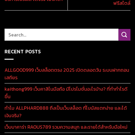
ฟรีสไตล์
RECENT POSTS
ALLGOOD999 เว็บสล็อตตรง 2025 เปิดตลอดวัน ระบบฝากถอน
เสถียร
kaithong999 เว็บคาสิโนมือถือ มีโปรโมชั่นอะไรบ้าง? ที่ทำกำไรดี
ขึ้น
ทำไม ALLPHARD888 ถึงเป็นเว็บสล็อต ที่โบนัสแตกง่าย และได้
เงินจริง?
เว็บบาคาร่า RAOUS789 รวมความสนุก และรายได้สำหรับมือใหม่