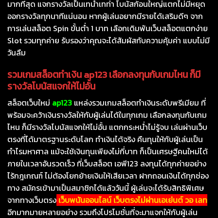
มากที่สุด แจกรางวัลเป็นเทน้ำเทท่า โบนัสก้อนใหญ่แตกไม่มีหยุด
ออกรางวัลทุกนาทีแน่นอน หากผู้เล่นอยากมีรายได้เสริมดีๆ จาก
การเล่นสล็อต Spin ขั้นต่ำ 1 บาท เลือกเดิมพันเว็บสล็อตแตกง่าย
Slot รวมทุกค่าย รับรองว่าคุณจะได้สัมผัสกับความคุ้มค่า แบบไม่มี
วันลืม
รวมเกมสล็อตทำเงิน ap123 เลือกลงทุนกับเกมไหน ก็มี
รางวัลโบนัสแจกให้ไม่อั้น
สล็อตเว็บใหม่
ap123
แหล่งรวมเกมสล็อตทำเงินระดับพรีเมียม ที่
พร้อมจะคว้าเงินรางวัลให้กับผู้เล่นได้ในทุกเกม เลือกลงทุนกับเกม
ไหน ก็มีรางวัลโบนัสแจกให้ไม่อั้น แตกกระหน่ำไม่รู้จบ เล่นผ่านเว็บ
ตรงที่ได้มาตรฐานระดับโลก ทำเงินได้จริง คืนทุนให้กับผู้เล่นเป็น
กำไรมหาศาล แม้จะใช้เงินทุนเพียงไม่กี่บาท ก็เป็นเศรษฐีคนใหม่ได้
ภายในเวลาอันรวดเร็ว ที่เว็บสล็อต เอพี123 ลงทุนได้ทุกค่ายอย่าง
ไร้กฎเกณฑ์ ไม่ต้องโยกย้ายเงินให้เสียเวลา ฝากถอนเงินได้ทุกช่อง
ทาง สมัครเข้ามาเป็นสมาชิกได้แล้ววันนี้ ผู้เล่นจะได้รับสิทธิพิเศษ
จากทางเว็บตรง
เว็บพนันออนไลน์ เว็บตรงไม่ผ่านเอเย่นต์ วอ เลท
อีกมากมายหลายอย่าง รวมถึงโปรโมชั่นที่จะมาแจกให้กับผู้เล่น