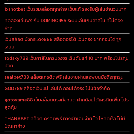
1xshotbet เว็บรวมสล็อตทุกค่าย เว็บแท้ รองรับผู้เล่นจำนวนมาก
ทดลองเล่นฟรี กับ DOMINO456 ระบบเล่นเกมคาสิโน ที่ไม่ต้อง
ฝาก
เว็บสล็อต มังกรแดง888 สล็อตออโต้ เว็บตรง ฝากถอนได้ทุก
ระบบ
todsky789 เว็บคาสิโนครบวงจร เริ่มต้นแค่ 10 บาท พร้อมโปรทุน
น้อย
sealbet789 สล็อตเครดิตฟรี เล่นง่ายผ่านแอพบนมือถือทุกรุ่น
GOD789 สล็อตเว็บแม่ เล่นได้ ถอนได้จริง ไม่มีข้อจำกัด
gotogame88 เว็บสล็อตตรงทั้งหมด ฝากน้อยได้เครดิตเพิ่ม โปร
สุดคุ้ม
THANABET สล็อตเครดิตฟรี ทางเข้าเล่นง่าย ไว โหลดเร็ว ไม่มี
ปัญหาค้าง