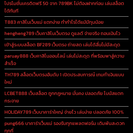
โปรโมชั่นเครดิตฟรี 50 จาก 789BK ไม่ต้องฝากก่อน เล่นสล็อต
ได้ทันที
T883 คาสิโนเว็บแม่ แตกง่าย ทำกำไรได้แม้มีทุนน้อย
hengheng789 เว็บคาสิโนเว็บตรง ดูแลดี จ่ายจริง ถอนเงินไว
เข้าสู่ระบบสล็อต BF289 เว็บตรง ถ่ายสด เล่นได้ลื่นไม่มีสะดุด
paruay888 เว็บคาสิโนออนไลน์ เล่นไม่สะดุด ที่พร้อมพาสู่ความ
สำเร็จ
TH789 สล็อตเว็บตรงอันดับ 1 เปิดประสบการณ์ เกมทำเงินแบบ
ใหม่
LCBET888 เว็บสล็อต ถูกกฎหมาย มั่นคง ปลอดภัย โบนัสแตก
กระจาย
HOLIDAY789 เว็บบาคาร่าใหญ่ จ่ายไว เล่นง่าย ปลอดภัย 100%
pung666 บาคาร่าเว็บแม่ รองรับทุกแพลตฟอร์ม เดิมพันสะดวก
ทุกที่