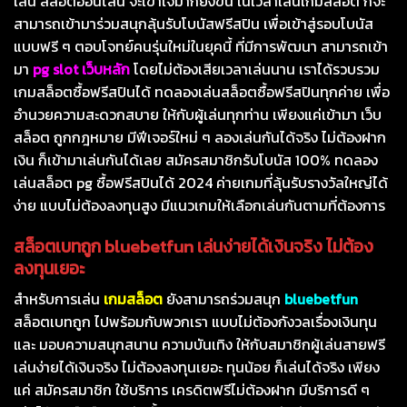
เล่น สล็อตออนไลน์ จะเข้าใจมากยิ่งขึ้น ในเวลาเล่นเกมสล็อต ก็จะ
สามารถเข้ามาร่วมสนุกลุ้นรับโบนัสฟรีสปิน เพื่อเข้าสู่รอบโบนัส
แบบฟรี ๆ ตอบโจทย์คนรุ่นใหม่ในยุคนี้ ที่มีการพัฒนา สามารถเข้า
มา
pg slot เว็บหลัก
โดยไม่ต้องเสียเวลาเล่นนาน เราได้รวบรวม
เกมสล็อตซื้อฟรีสปินได้ ทดลองเล่นสล็อตซื้อฟรีสปินทุกค่าย เพื่อ
อำนวยความสะดวกสบาย ให้กับผู้เล่นทุกท่าน เพียงแค่เข้ามา เว็บ
สล็อต ถูกกฎหมาย มีฟีเจอร์ใหม่ ๆ ลองเล่นกันได้จริง ไม่ต้องฝาก
เงิน ก็เข้ามาเล่นกันได้เลย สมัครสมาชิกรับโบนัส 100% ทดลอง
เล่นสล็อต pg ซื้อฟรีสปินได้ 2024 ค่ายเกมที่ลุ้นรับรางวัลใหญ่ได้
ง่าย แบบไม่ต้องลงทุนสูง มีแนวเกมให้เลือกเล่นกันตามที่ต้องการ
สล็อตเบทถูก bluebetfun เล่นง่ายได้เงินจริง ไม่ต้อง
ลงทุนเยอะ
สำหรับการเล่น
เกมสล็อต
ยังสามารถร่วมสนุก
bluebetfun
สล็อตเบทถูก ไปพร้อมกับพวกเรา แบบไม่ต้องกังวลเรื่องเงินทุน
และ มอบความสนุกสนาน ความบันเทิง ให้กับสมาชิกผู้เล่นสายฟรี
เล่นง่ายได้เงินจริง ไม่ต้องลงทุนเยอะ ทุนน้อย ก็เล่นได้จริง เพียง
แค่ สมัครสมาชิก ใช้บริการ เครดิตฟรีไม่ต้องฝาก มีบริการดี ๆ