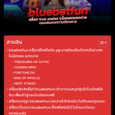
สารบัญ
bluebetfun สล็อตซื้อฟรีสปิน pg มาพร้อมกับตัวเกมใหม่ แจก
โบนัสเยอะ แตกง่าย
TREASURES OF AZTEC
CAISHEN WINS
FORTUNE OX
RISE OF APOLLO
HEIST STAKES
สล็อตลิขสิทธิ์แท้ bluebetfun เข้ามาร่วมสนุกลุ้นรับโบนัสฟรีส
ปิน เพื่อเข้าสู่รอบโบนัสแบบฟรี
สล็อตเบทถูก bluebetfun เล่นง่ายได้เงินจริง ไม่ต้องลงทุนเยอะ
สล็อตเว็บตรง bluebetfun ซื้อฟรีสปินได้ ในโหมดตัวเกม
ทดลองเล่น