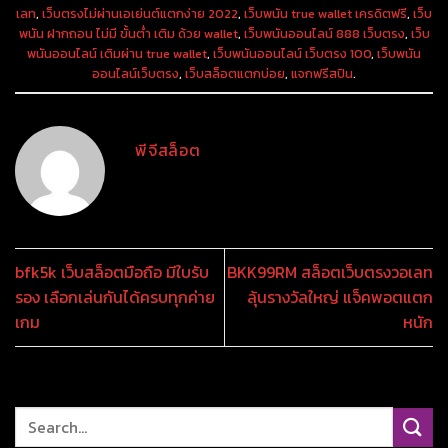
เลท
,
เว็บตรงไม่ผ่านเอเย่นต์แตกง่าย 2022
,
เว็บพนัน true wallet เครดิตฟรี
,
เว็บ
พนัน ฝากถอน ไม่มี ขั้นต่ำ เติม ด้วย wallet
,
เว็บพนันออนไลน์ 888 เว็บตรง
,
เว็บ
พนันออนไลน์ เติมผ่าน true wallet
,
เว็บพนันออนไลน์ เว็บตรง 100
,
เว็บพนัน
ออนไลน์เว็บตรง
,
เว็บสล็อตแตกบ่อย
,
แจกฟรีสปิน
.
พีจีสล็อต
bfk5k เว็บสล็อตมือถือ มีใบรับ
BKK99RM สล็อตเว็บตรงวอเลท
รอง เลือกเล่นกันได้ครบทุกค่าย
ลุ้นรางวัลใหญ่ แจ็คพอตแตก
เกม
หนัก