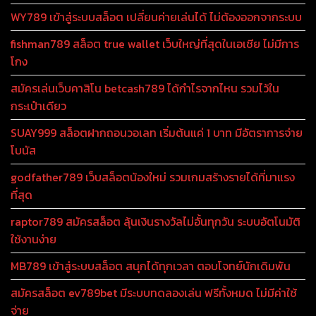
WY789 เข้าสู่ระบบสล็อต เปลี่ยนค่ายเล่นได้ ไม่ต้องออกจากระบบ
fishman789 สล็อต true wallet เว็บใหญ่ที่สุดในเอเชีย ไม่มีการ
โกง
สมัครเล่นเว็บคาสิโน betcash789 ได้กำไรจากไหน รวมไว้ใน
กระเป๋าเดียว
SUAY999 สล็อตฝากถอนวอเลท เริ่มต้นแค่ 1 บาท มีอัตราการจ่าย
โบนัส
godfather789 เว็บสล็อตน้องใหม่ รวมเกมสร้างรายได้ที่มาแรง
ที่สุด
raptor789 สมัครสล็อต ลุ้นเงินรางวัลไม่อั้นทุกวัน ระบบอัตโนมัติ
ใช้งานง่าย
MB789 เข้าสู่ระบบสล็อต สนุกได้ทุกเวลา ตอบโจทย์นักเดิมพัน
สมัครสล็อต ev789bet มีระบบทดลองเล่น ฟรีทั้งหมด ไม่มีค่าใช้
จ่าย