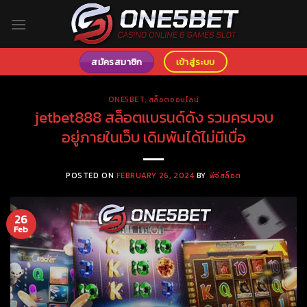
Skip
to
content
สมัครสมาชิก
เข้าสู่ระบบ
ONE5BET
,
สล็อตออนไลน์
jetbet888 สล็อตแบรนด์ดัง รวมครบจบ
อยู่ภายในเว็บ เดิมพันได้ไม่มีเบื่อ
POSTED ON
FEBRUARY 26, 2024
BY
พีจีสล็อต
26
Feb