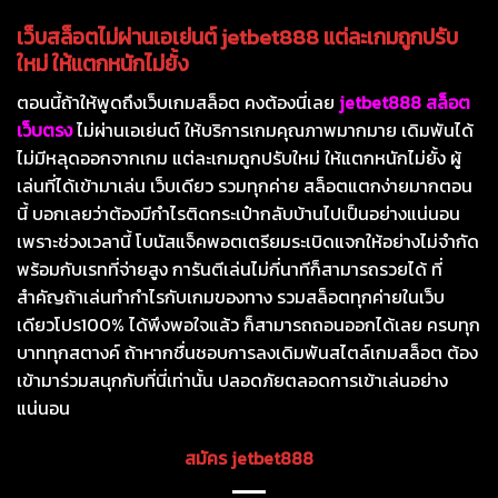
เว็บสล็อตไม่ผ่านเอเย่นต์ jetbet888 แต่ละเกมถูกปรับ
ใหม่ ให้แตกหนักไม่ยั้ง
ตอนนี้ถ้าให้พูดถึงเว็บเกมสล็อต คงต้องนี่เลย
jetbet888 สล็อต
เว็บตรง
ไม่ผ่านเอเย่นต์ ให้บริการเกมคุณภาพมากมาย เดิมพันได้
ไม่มีหลุดออกจากเกม แต่ละเกมถูกปรับใหม่ ให้แตกหนักไม่ยั้ง ผู้
เล่นที่ได้เข้ามาเล่น เว็บเดียว รวมทุกค่าย สล็อตแตกง่ายมากตอน
นี้ บอกเลยว่าต้องมีกำไรติดกระเป๋ากลับบ้านไปเป็นอย่างแน่นอน
เพราะช่วงเวลานี้ โบนัสแจ็คพอตเตรียมระเบิดแจกให้อย่างไม่จำกัด
พร้อมกับเรทที่จ่ายสูง การันตีเล่นไม่กี่นาทีก็สามารถรวยได้ ที่
สำคัญถ้าเล่นทำกำไรกับเกมของทาง รวมสล็อตทุกค่ายในเว็บ
เดียวโปร100% ได้พึงพอใจแล้ว ก็สามารถถอนออกได้เลย ครบทุก
บาททุกสตางค์ ถ้าหากชื่นชอบการลงเดิมพันสไตล์เกมสล็อต ต้อง
เข้ามาร่วมสนุกกับที่นี่เท่านั้น ปลอดภัยตลอดการเข้าเล่นอย่าง
แน่นอน
สมัคร jetbet888