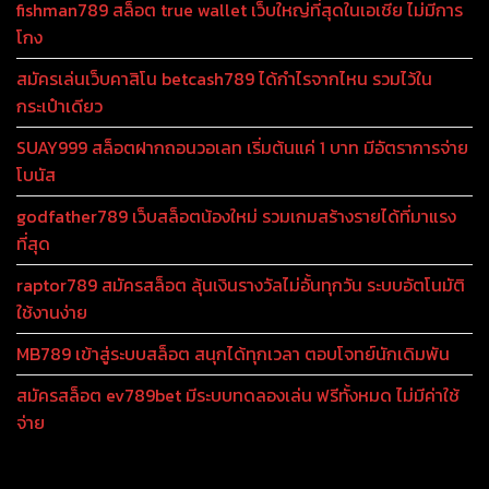
fishman789 สล็อต true wallet เว็บใหญ่ที่สุดในเอเชีย ไม่มีการ
โกง
สมัครเล่นเว็บคาสิโน betcash789 ได้กำไรจากไหน รวมไว้ใน
กระเป๋าเดียว
SUAY999 สล็อตฝากถอนวอเลท เริ่มต้นแค่ 1 บาท มีอัตราการจ่าย
โบนัส
godfather789 เว็บสล็อตน้องใหม่ รวมเกมสร้างรายได้ที่มาแรง
ที่สุด
raptor789 สมัครสล็อต ลุ้นเงินรางวัลไม่อั้นทุกวัน ระบบอัตโนมัติ
ใช้งานง่าย
MB789 เข้าสู่ระบบสล็อต สนุกได้ทุกเวลา ตอบโจทย์นักเดิมพัน
สมัครสล็อต ev789bet มีระบบทดลองเล่น ฟรีทั้งหมด ไม่มีค่าใช้
จ่าย