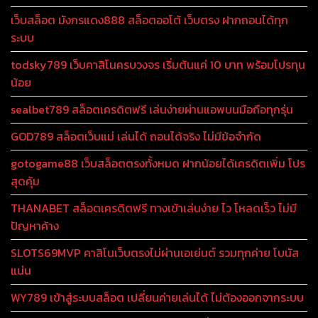
เว็บสล็อต มังกรแดง888 สล็อตออโต้ เว็บตรง ฝากถอนได้ทุก
ระบบ
todsky789 เว็บคาสิโนครบวงจร เริ่มต้นแค่ 10 บาท พร้อมโปรทุน
น้อย
sealbet789 สล็อตเครดิตฟรี เล่นง่ายผ่านแอพบนมือถือทุกรุ่น
GOD789 สล็อตเว็บแม่ เล่นได้ ถอนได้จริง ไม่มีข้อจำกัด
gotogame88 เว็บสล็อตตรงทั้งหมด ฝากน้อยได้เครดิตเพิ่ม โปร
สุดคุ้ม
THANABET สล็อตเครดิตฟรี ทางเข้าเล่นง่าย ไว โหลดเร็ว ไม่มี
ปัญหาค้าง
SLOTS69MVP คาสิโนเว็บตรงไม่ผ่านเอเย่นต์ รวมทุกค่าย โบนัส
แน่น
WY789 เข้าสู่ระบบสล็อต เปลี่ยนค่ายเล่นได้ ไม่ต้องออกจากระบบ