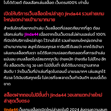
ไปได้ด้วยดี ต้องเลือกเล่นสล็อต เว็บตรง100% เท่านั้น
เปิดให้บริการเว็บสล็อตใหม่ล่าสุด jinda44 รวมค่ายเกม
ใหญ่แตกง่ายเข้ามามากมาย
สำหรับใครที่อยากเข้าเล่น เว็บสล็อตที่ปลอดภัยมากที่สุด ต้อง
เลือกเล่นกับ
jinda44
เนื่องจากเป็นเว็บตรงไม่ผ่านเอเย่นต์ 100%
ที่เปิดให้บริการใหม่ล่าสุด ไว้วางใจได้ รวมค่ายเกมใหญ่แตกง่าย
เข้ามามากมาย สนุกได้ครบทุกรส การันตีได้เลยว่า หากได้เข้ามา
เล่นเกมสล็อตกับเรา จะได้รับความปลอดภัยตลอดทั้งการเข้าเล่น
แน่นอน เกมสล็อตโบนัสแตกทุกวัน จ่ายหนัก จ่ายจริง ไม่มีโกง อีก
ทั้ง สล็อตเติม ทรู วอ เลท ไม่มีขั้นต่ำ ยังได้รับมาตรฐานสากล
อันดับ 1 ว่าเป็นเว็บที่น่าเล่นที่สุดในตอนนี้ มาแรงมากๆ เล่นสนุกไร้
กังวล ได้เงินจริงทุกครั้ง ไม่ควรที่จะพลาดเว็บทำเงินดีๆ แบบนี้เด็ด
ขาด
สล็อตฝากถอนไม่มีขั้นต่ำ jinda44 วอเลทแตกง่ายใหม่
ล่าสุดเว็บตรง
jinda44
เว็บเกมสล็อตเปิดใหม่ล่าสุดในปี 2024 ส่งตรงความสนุก