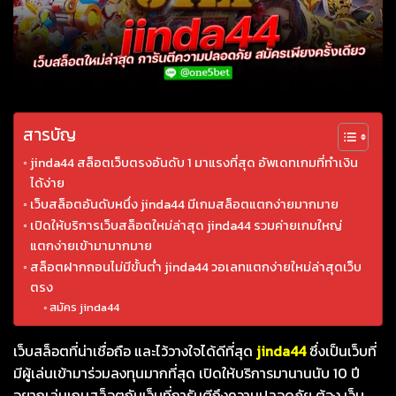
สารบัญ
jinda44 สล็อตเว็บตรงอันดับ 1 มาแรงที่สุด อัพเดทเกมที่ทำเงิน
ได้ง่าย
เว็บสล็อตอันดับหนึ่ง jinda44 มีเกมสล็อตแตกง่ายมากมาย
เปิดให้บริการเว็บสล็อตใหม่ล่าสุด jinda44 รวมค่ายเกมใหญ่
แตกง่ายเข้ามามากมาย
สล็อตฝากถอนไม่มีขั้นต่ำ jinda44 วอเลทแตกง่ายใหม่ล่าสุดเว็บ
ตรง
สมัคร jinda44
เว็บสล็อตที่น่าเชื่อถือ และไว้วางใจได้ดีที่สุด
jinda44
ซึ่งเป็นเว็บที่
มีผู้เล่นเข้ามาร่วมลงทุนมากที่สุด เปิดให้บริการมานานนับ 10 ปี
อยากเล่นเกมสล็อตกับเว็บที่การันตีถึงความปลอดภัย ต้อง เว็บ