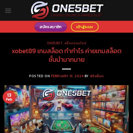
Skip
to
content
สมัครสมาชิก
เข้าสู่ระบบ
ONE5BET
,
สล็อตออนไลน์
xobet89 เกมสล็อต ทำกำไร ค่ายเกมสล็อต
ชั้นนำมากมาย
POSTED ON
FEBRUARY 13, 2024
BY
พีจีสล็อต
13
Feb