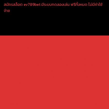
สมัครสล็อต ev789bet มีระบบทดลองเล่น ฟรีทั้งหมด ไม่มีค่าใช้
จ่าย
https://tga689z.com
https://tga689z.co
https://tga689z.xyz
https://rico689.com
https://g2g-cash.org
https://g2g-cash.co
https://pg15k.bet
https://pg15k.me
https://pg15k.xyz
https://pg15k.co
https://pg15k.net
https://pgbet15k.com
https://pg15k.bet
https://pg15k.me
https://pg15k.xyz
https://pg15k.co
https://tga1168.com/
https://tgabet.xyz/
http://tga789.com/
https://tga1168.net/
https://tga1168.top/
https://tga1168.life/
https://678xbet.net/
https://678xbet.co
https://ans-allstars.com/
https://rico168.net/
https://rico168.com/
https://one5bet.net/
https://one5bet.co/
https://tga199.com/
https://reborn789.net/
https://true-
walletslot.net
https://reborn789.me/
https://jazz55.net/