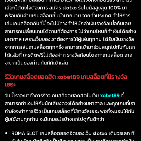
เลือกได้ดั่งใจต้องการ สมัคร slotxo รับโบนัสสูงสุด 100% มา
พร้อมกับค่ายเกมสล็อตชั้นนำมากมาย จากทั่วประเทศ ทำให้การ
เล่นเกมสล็อตกับที่นี่ จะไม่มีทางทำให้นักล่าเงินรางวัลเบื่อกันเลย
สามารถเปลี่ยนเกมได้ตามที่ต้องการ ไม่ว่าเกมไหนก็ทำเงินได้อย่าง
มหาศาล เพราะเว็บของเราต้องการให้ผู้เล่นทุกคน ได้รับเงินรางวัล
จากการเล่นเกมสล็อตทุกครั้ง สามารถเข้ามาร่วมสนุกไปกันกับเรา
ได้แล้วที่ เครดิตฟรีไม่ต้องฝาก รางวัลก้อนโตจากเกมสล็อต อาจ
จะตกเป็นของท่านทันทีที่เข้าเล่น
รีวิวเกมสล็อตยอดฮิต xobet89 เกมสล็อตที่มีรางวัล
เยอะ
วันนี้เราจะมาทำการรีวิวเกมสล็อตยอดฮิตในเว็บ
xobet89
ที่
สามารถทำเงินให้กับนักเสี่ยงดวงได้อย่างมหาศาล และทุกเกมที่เรา
กำลังจะทำการรีวิว เป็นเกมสล็อตที่มีรางวัลเยอะ พอที่จะมอบให้กับ
ผู้มใช้งานทุกท่าน จะมีเกมอะไรบ้างเราไปดูกันดีกว่า
ROMA SLOT เกมสล็อตยอดอิตของเว็บ slotxo เติมวอเลท ที่