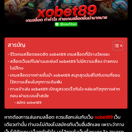
สารบัญ
รีวิวเกมสล็อตยอดฮิต xobet89 เกมสล็อตที่มีรางวัลเยอะ
สล็อตเว็บแท้ไม่ผ่านเอเย่นต์ xobet89 ไม่มีความเสี่ยง จ่ายครบ
ไม่มีโกง
เกมสล็อตจากค่ายชั้นนำ xobet89 สนุกสุดมันส์ไปกับเกมที่ชอบ
ไร้ความเสี่ยงในทุกการเดิมพัน
ทางเข้าเล่น xobet89 เปิดยูสรวดเร็วทันใจ คล่องตัวทุกการฝาก
ถอน ผ่านระบบล้ำสมัย
สมัคร xobet89
หากต้องการเล่นเกมสล็อต ควรเลือกเล่นกับเว็บ
xobet89
เว็บ
เดียวเท่านั้น ท่านจะไม่ต้องไปสมัครกับเว็บอื่นอีกเลย เพราะว่าทาง
เว็บได้คัดเกมสล็อตทำกำไร มาไว้ภายในเว็บทั้งหมดแล้ว สามารถ