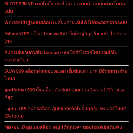
SLOTS69MVP คาสิโนเว็บตรงไม่ผ่านเอเย่นต์ รวมทุกค่าย โบนัส
แน่น
WY789 เข้าสู่ระบบสล็อต เปลี่ยนค่ายเล่นได้ ไม่ต้องออกจากระบบ
fishman789 สล็อต true wallet เว็บใหญ่ที่สุดในเอเชีย ไม่มีการ
โกง
สมัครเล่นเว็บคาสิโน betcash789 ได้กำไรจากไหน รวมไว้ใน
กระเป๋าเดียว
SUAY999 สล็อตฝากถอนวอเลท เริ่มต้นแค่ 1 บาท มีอัตราการจ่าย
โบนัส
godfather789 เว็บสล็อตน้องใหม่ รวมเกมสร้างรายได้ที่มาแรง
ที่สุด
raptor789 สมัครสล็อต ลุ้นเงินรางวัลไม่อั้นทุกวัน ระบบอัตโนมัติ
ใช้งานง่าย
MB789 เข้าสู่ระบบสล็อต สนุกได้ทุกเวลา ตอบโจทย์นักเดิมพัน