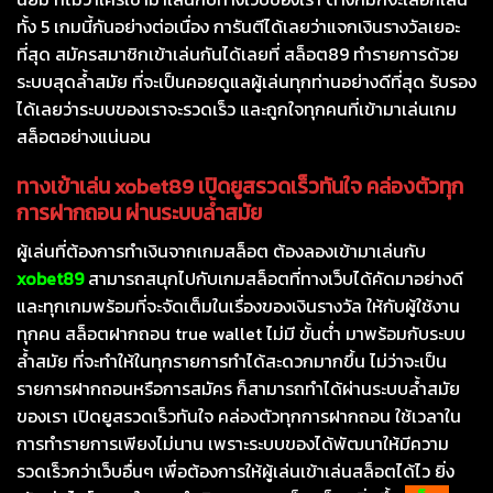
ทั้ง 5 เกมนี้กันอย่างต่อเนื่อง การันตีได้เลยว่าแจกเงินรางวัลเยอะ
ที่สุด สมัครสมาชิกเข้าเล่นกันได้เลยที่ สล็อต89 ทำรายการด้วย
ระบบสุดล้ำสมัย ที่จะเป็นคอยดูแลผู้เล่นทุกท่านอย่างดีที่สุด รับรอง
ได้เลยว่าระบบของเราจะรวดเร็ว และถูกใจทุกคนที่เข้ามาเล่นเกม
สล็อตอย่างแน่นอน
ทางเข้าเล่น xobet89 เปิดยูสรวดเร็วทันใจ คล่องตัวทุก
การฝากถอน ผ่านระบบล้ำสมัย
ผู้เล่นที่ต้องการทำเงินจากเกมสล็อต ต้องลองเข้ามาเล่นกับ
xobet89
สามารถสนุกไปกับเกมสล็อตที่ทางเว็บได้คัดมาอย่างดี
และทุกเกมพร้อมที่จะจัดเต็มในเรื่องของเงินรางวัล ให้กับผู้ใช้งาน
ทุกคน สล็อตฝากถอน true wallet ไม่มี ขั้นต่ำ มาพร้อมกับระบบ
ล้ำสมัย ที่จะทำให้ในทุกรายการทำได้สะดวกมากขึ้น ไม่ว่าจะเป็น
รายการฝากถอนหรือการสมัคร ก็สามารถทำได้ผ่านระบบล้ำสมัย
ของเรา เปิดยูสรวดเร็วทันใจ คล่องตัวทุกการฝากถอน ใช้เวลาใน
การทำรายการเพียงไม่นาน เพราะระบบของได้พัฒนาให้มีความ
รวดเร็วกว่าเว็บอื่นๆ เพื่อต้องการให้ผู้เล่นเข้าเล่นสล็อตได้ไว ยิ่ง