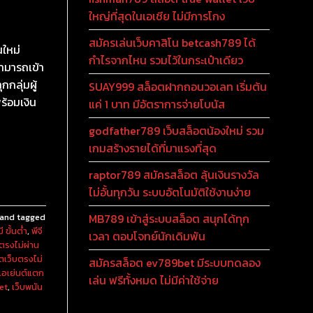
ใหญ่ที่สุดในเอเชีย ไม่มีการโกง
สมัครเล่นเว็บคาสิโน betcash789 ได้
นใหม่
กำไรจากไหน รวมไว้ในกระเป๋าเดียว
สามารถเข้า
กกลุ่มผู้
SUAY999 สล็อตฝากถอนวอเลท เริ่มต้น
ร้อมเงิน
แค่ 1 บาท มีอัตราการจ่ายโบนัส
godfather789 เว็บสล็อตน้องใหม่ รวม
เกมสร้างรายได้ที่มาแรงที่สุด
raptor789 สมัครสล็อต ลุ้นเงินรางวัล
ไม่อั้นทุกวัน ระบบอัตโนมัติใช้งานง่าย
MB789 เข้าสู่ระบบสล็อต สนุกได้ทุก
and tagged
 ขั้นต่ำ
,
พีจี
เวลา ตอบโจทย์นักเดิมพัน
ตรงไม่ผ่าน
ตเว็บตรงไม่
สมัครสล็อต ev789bet มีระบบทดลอง
นเอเย่นต์แตก
เล่น ฟรีทั้งหมด ไม่มีค่าใช้จ่าย
et
,
เว็บพนัน