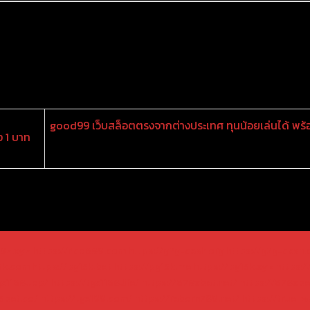
good99 เว็บสล็อตตรงจากต่างประเทศ ทุนน้อยเล่นได้ พร้
ง 1 บาท
89z.xyz
https://rico689.com
https://g2g-cash.org
https://g2g-cash.
5k.com
https://pg15k.bet
https://pg15k.me
https://pg15k.xyz
https:/
ga1168.top/
https://tga1168.life/
https://678xbet.net/
https://678xbe
5bet.co/
https://tga199.com/
https://reborn789.net/
https://true-wa