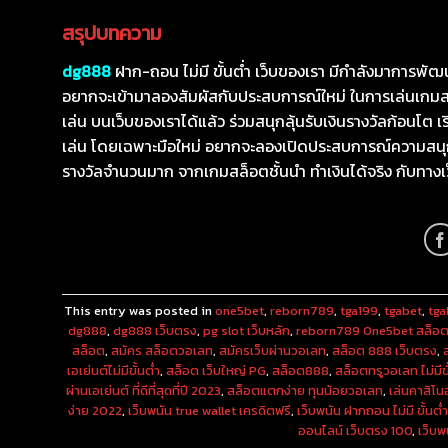
สรุปบทความ
dg888
ฝาก-ถอน ไม่มี ขั้นต่ำ เว็บของเรา มีกำลังมาการพัฒ
อยากจะเข้ามาลองสัมผัสกับประสบการณ์ใหม่ ในการเล่นเกมสล
เล่น บนเว็บของเราได้แล้ว ร่วมสนุกลุ้นรับเงินรางวัลก้อนโต เริ่
เล่น โดยเฉพาะมือใหม่ อยากจะลองเปิดประสบการณ์ความสนุก แ
รางวัลจำนวนมาก จากเกมสล็อตชั้นนำ ทำเงินได้จริง กับทางเ
This entry was posted in
one5bet
,
reborn789
,
tga199
,
tgabet
,
tga
dg888
,
dg888 เว็บตรง
,
pg slot เว็บหลัก
,
reborn789 One5bet สล็อต
สล็อต
,
สมัคร สล็อตวอเลท
,
สมัครเว็บผ่านวอเลท
,
สล็อต 888 เว็บตรง
,
เอเย่นต์ไม่มีขั้นต่ำ
,
สล็อต เว็บใหญ่ PG
,
สล็อต888
,
สล็อตทรูวอเลท ไม่มีขั
ผ่านเอเย่นต์ ที่ดีที่สุดที่ปี 2023
,
สล็อตแตกง่าย ทุนน้อยวอเลท
,
เล่นคาสิโน
ง่าย 2022
,
เว็บพนัน true wallet เครดิตฟรี
,
เว็บพนัน ฝากถอน ไม่มี ขั้นต่ำ
ออนไลน์ เว็บตรง 100
,
เว็บพ