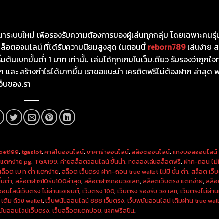
นาระบบใหม่ เพื่อรองรับความต้องการของผู้เล่นทุกกลุ่ม โดยเฉพาะคนรุ่
็อตออนไลน์ ที่ได้รับความนิยมสูงสุด ในตอนนี้
reborn789
เล่นง่าย 
มต้นเบทขั้นต่ำ 1 บาท เท่านั้น เล่นได้ทุกเกมในเว็บเดียว รับรองว่าถูกใจทุ
ละ สร้างกำไรได้มากขึ้น เราขอแนะนำ เครดิตฟรีไม่ต้องฝาก ล่าสุด พ
ว็บของเรา
bet199
,
tgaslot
,
คาสิโนออนไลน์
,
บาคาร่าออนไลน์
,
สล็อตออนไลน์
,
แทงบอลออนไลน์
แตกง่าย pg
,
TGA199
,
ค่ายสล็อตออนไลน์ ชั้นนำ
,
ทดลองเล่นสล็อตฟรี
,
ฝาก-ถอน ไม่มี
สล็อต เบ ท ต่ำ แตกง่าย
,
สล็อต เว็บตรง ฝาก-ถอน true wallet ไม่มี ขั้น ต่ํา
,
สล็อต เว็บ
้นต่ำ
,
สล็อตฝาก10รับ100ล่าสุด
,
สล็อตฝากถอนวอเลท
,
สล็อตเว็บตรง แตกง่าย
,
สล็อ
ออนไลน์เว็บตรง ไม่ผ่านเอเยนต์
,
เว็บตรง 100
,
เว็บตรง รองรับ วอ เลท
,
เว็บตรงไม่ผ่า
 เติม ด้วย wallet
,
เว็บพนันออนไลน์ 888 เว็บตรง
,
เว็บพนันออนไลน์ เติมผ่าน true wall
นันออนไลน์เว็บตรง
,
เว็บสล็อตแตกบ่อย
,
แจกฟรีสปิน
.