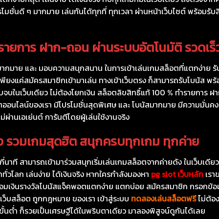
โมชั่นดี ๆ มากมาย เล่นกันได้ทุกที่ ทุกเวลา ผ่านหน้าเว็บไซต์ พร้อมรับ
ายการ ฝาก-ถอน ผ่านระบบอัตโนมัติ รวดเร็
มากมาย และ มอบความสนุกสนาน ในการเข้าเล่นเกมสล็อตที่แตกง่าย รั
พียงแค่สมัครสมาชิกเข้ามาเล่น ทางเข้าเว็บตรง ก็สามารถรับโบนัส พร้
บจบในเว็บเดียว ไม่ต้องโยกเงิน สล็อตลิขสิทธิ์แท้ 100 % ทำรายการ ฝ
สล็อตออนไลน์ของเรา มีโปรโมชั่นสุดพิเศษ และ โบนัสมากมาย มีความมั่น
ม่ผ่านเอเย่นต์ การันตีโดยผู้เล่นใช้งานจริง
ง รวมเกมสุดฮิต สนุกครบทุกเกม ทุกค่าย
ี่นาที สามารถเข้ามาร่วมสนุกเริ่มเล่นเกมสล็อตจากค่ายดัง ในเว็บเดีย
ทั่วโลก เล่นง่าย ได้เงินจริง หากใครกำลังมองหา
pg slot เว็บหลัก
เราข
พร้อมเงินรางวัลโบนัสแจ็คพอตแตกง่าย แตกบ่อย สมัครสมาชิก กรอกข้อ
 เว็บสล็อต ถูกกฎหมาย ของเรา เข้าสู่ระบบ
ทดลองเล่นสล็อตฟรี
ไม่ต้อ
นขั้นต่ำ ก็รวยเป็นเศรษฐีได้ในพริบตาเดียว มาลองพิสูจน์ดูกันได้เลย