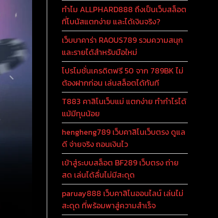
ทำไม ALLPHARD888 ถึงเป็นเว็บสล็อต
ที่โบนัสแตกง่าย และได้เงินจริง?
เว็บบาคาร่า RAOUS789 รวมความสนุก
และรายได้สำหรับมือใหม่
โปรโมชั่นเครดิตฟรี 50 จาก 789BK ไม่
ต้องฝากก่อน เล่นสล็อตได้ทันที
T883 คาสิโนเว็บแม่ แตกง่าย ทำกำไรได้
แม้มีทุนน้อย
hengheng789 เว็บคาสิโนเว็บตรง ดูแล
ดี จ่ายจริง ถอนเงินไว
เข้าสู่ระบบสล็อต BF289 เว็บตรง ถ่าย
สด เล่นได้ลื่นไม่มีสะดุด
paruay888 เว็บคาสิโนออนไลน์ เล่นไม่
สะดุด ที่พร้อมพาสู่ความสำเร็จ