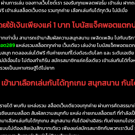
ใหญ่ ผ่านการเล่น ของทางเว็บไซต์เรา รองรับทุกแพลตฟอร์ม เข้าเล่น ฝา
รี เข้าเล่นสล็อตเว็บตรง รวมทุกค่าย เลือกเล่นกันได้ทุกวัน ไม่มีเบื่อ
โดยใช้เงินเพียงแค่ 1 บาท โบนัสแจ็คพอตแตกบ
1 บาทเท่านั้น สามารถเข้ามาสัมผัสความสนุกสนาน เพลิดเพลิน ไปกับบริการ
สล็อต289
แหล่งรวมสล็อตทุกค่าย เว็บเดียว เล่นง่าย โบนัสแจ็คพอตแตก
มสนุก ทดลองเล่นได้ฟรี กับค่ายเกมที่โด่งดังระดับโลก และ ระดับเอเชีย 
ม่มีเงื่อนไข ไม่ต้องทำเทิร์น สมัครสมาชิกแค่ครั้งเดียว เข้าเล่นกันได้ทั้ง
็รวยเป็นมหาเศรษฐีได้ไม่ยาก
เข้ามาเลือกเล่นกันได้ทุกเกม สนุกสนาน กันไ
างรายได้ พบกับ แหล่งรวม สล็อตเว็บเดียวจบทุกค่าย ผ่านการคัดสรรมาเ
อ เซียนเกมสล็อต สัมผัสความสนุกกับ แหล่ง ค่ายเกมสล็อตแท้ ที่กำลังเ
เข้ามาเลือกเล่นกันได้ทุกเกม สนุกสนาน กันได้อย่างอิสระ กับค่ายเกมโ
บบไม่ต้องเสียเงินสักบาทเดียว เพียงแค่สมัครสมาชิกกับพวกเราวันนี้ 