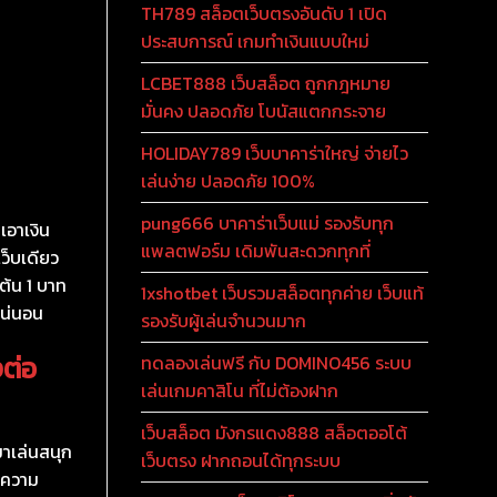
TH789 สล็อตเว็บตรงอันดับ 1 เปิด
ประสบการณ์ เกมทำเงินแบบใหม่
LCBET888 เว็บสล็อต ถูกกฎหมาย
มั่นคง ปลอดภัย โบนัสแตกกระจาย
HOLIDAY789 เว็บบาคาร่าใหญ่ จ่ายไว
เล่นง่าย ปลอดภัย 100%
pung666 บาคาร่าเว็บแม่ รองรับทุก
อาเงิน
แพลตฟอร์ม เดิมพันสะดวกทุกที่
ว็บเดียว
ต้น 1 บาท
1xshotbet เว็บรวมสล็อตทุกค่าย เว็บแท้
แน่นอน
รองรับผู้เล่นจำนวนมาก
งต่อ
ทดลองเล่นฟรี กับ DOMINO456 ระบบ
เล่นเกมคาสิโน ที่ไม่ต้องฝาก
เว็บสล็อต มังกรแดง888 สล็อตออโต้
มาเล่นสนุก
เว็บตรง ฝากถอนได้ทุกระบบ
อบความ