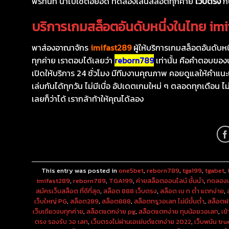
ฟรีทันที นำไปใช้ต่อยอด ทดลองเล่นสล็อตทุกค่าย
เว็บตรง
กั
บริการเกมสล็อตอันดับหนึ่งในไทย imi
พาส่องอาณาจักร
imifast289
ผู้ให้บริการเกมสล็อตอันดับห
ทุกค่าย เราตอบได้เลยว่า
reborn789
เท่านั้น คือคำตอบของน
เปิดให้บริการ 24 ชั่วโมง มีทีมงานคุณภาพ คอยดูแลให้คำแ
เล่นกันได้ทุกวัน ไม่มีเบื่อ อัปเดตเกมใหม่ ๆ ตลอดทุกเดือน ไม่
เลยก็ว่าได้ เรากล้าท้าให้คุณได้ลอง
This entry was posted in
one5bet
,
reborn789
,
tga199
,
tgabet
,
imifast289
,
reborn789
,
TGA199
,
ค่ายสล็อตออนไลน์ ชั้นนำ
,
ทดลองเ
สมัครเว็บสล็อต ที่ดีที่สุด
,
สล็อต 888 เว็บตรง
,
สล็อต เบ ท ต่ำ แตกง่าย
,
เว็บใหญ่ PG
,
สล็อต289
,
สล็อต888
,
สล็อตทรูวอเลท ไม่มีขั้นต่ำ
,
สล็อตฝ
เว็บเดียวจบทุกค่าย
,
สล็อตแตกง่าย pg
,
สล็อตแตกง่าย ทุนน้อยวอเลท
,
เข
ตรง รองรับ วอ เลท
,
เว็บตรงไม่ผ่านเอเย่นต์แตกง่าย 2022
,
เว็บพนัน tru