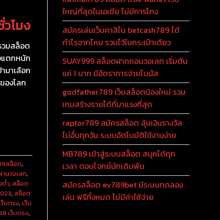
ใหญ่ที่สุดในเอเชีย ไม่มีการโกง
ั่วโมง
สมัครเล่นเว็บคาสิโน betcash789 ได้
กำไรจากไหน รวมไว้ในกระเป๋าเดียว
บรวมสล็อต
รงแตกหนัก
SUAY999 สล็อตฝากถอนวอเลท เริ่มต้น
้ามาเลือก
แค่ 1 บาท มีอัตราการจ่ายโบนัส
สุดของโลก
godfather789 เว็บสล็อตน้องใหม่ รวม
เกมสร้างรายได้ที่มาแรงที่สุด
raptor789 สมัครสล็อต ลุ้นเงินรางวัล
ไม่อั้นทุกวัน ระบบอัตโนมัติใช้งานง่าย
MB789 เข้าสู่ระบบสล็อต สนุกได้ทุก
89สล็อต
,
เวลา ตอบโจทย์นักเดิมพัน
บผ่านวอเลท
,
สมัครสล็อต ev789bet มีระบบทดลอง
นต่ำ
,
สล็อต
 2023
,
สล็อต
เล่น ฟรีทั้งหมด ไม่มีค่าใช้จ่าย
เว็บตรง
,
เว็บ
88 เว็บตรง
,