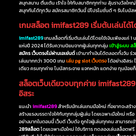
สนุกสนาน ตื่นเต้น เร้าใจ ให้กับสมาชิกทุกท่าน ลุ้นรางวัล
สนุกกันได้ทุกวัน สมัครสมาชิกวันนี้ มีโปรโมชั่นดี ๆ รับโบนัสฟ
เกมสล็อต imifast289 เริ่มต้นเล่นได้
imifast289
เกมสล็อตที่เริ่มต้นเล่นได้โดยใช้เงินเพียงแค่ 
แห่งปี 2024 ได้รับความนิยมจากผู้เล่นทุกกลุ่ม
เข้าสู่ระบบ 
สมัคร เว็บตรงไม่ผ่านเอเย่นต์
เข้ามาทำเงินได้ตลอดทั้งวัน ร่ว
เล่นมากกว่า 3000 เกม
เล่น pg slot เว็บตรง
ได้อย่างอิสระ ไ
เดียว ครบทุกค่าย โบนัสกระจาย แจกหนัก แตกง่าย ทุนน้อยก
สล็อตเว็บเดียวจบทุกค่าย imifast289 
อิสระ
แนะนำ
imifast289
สำหรับนักเล่นเกมมือใหม่ ที่อยากจะสร้
สร้างแรงบรรดาใจให้กับทุกกลุ่มผู้เล่น โดยเฉพาะมือใหม่ หรื
อย่างมากในตอนนี้ เว็บดี เว็บดัง ถูกใจผู้เล่นทุกคน สามารถ
289สล็อต
โดยเฉพาะมือใหม่ ใช้บริการ ทดลองเล่นสล็อตฟรี แ