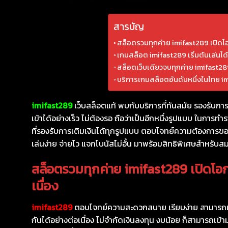
สารบัญ
สล็อตรวมทุกค่าย imifast289 เปิดโอก
เกมสล็อต imifast289 เริ่มต้นเล่นไ
สล็อตเว็บเดียวจบทุกค่าย imifast289
บริการเกมสล็อตอันดับหนึ่งในไทย im
imifast289
เว็บสล็อตแท้ พบกับบริการที่ทันสมัย รองรับกา
เข้าได้อย่างเร็ว ไม่ต้องรอ ถือว่าเป็นอีกหนึ่งรูปแบบ ในการ
ที่รองรับการเติมเงินได้ทุกรูปแบบ ตอบโจทย์ความต้องการของ
เล่นง่าย จ่ายไว แจกโบนัสไม่อั้น มาพร้อมสิทธิพิเศษสำหรั
สล็อตรวมทุกค่าย imifast289 เปิดโอกา
เนื่อง
imifast289
ตอบโจทย์ความสะดวกสบาย เรียบง่าย สามารถเข้า
กันได้อย่างต่อเนื่อง ไม่จำกัดเงินลงทุน งบน้อย ก็สามารถเ