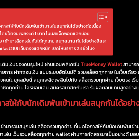
าสให้กับนักเดิมพันเข้ามาเล่นสนุกกันได้อย่างต่อเนื่อง
ด้โดยใช้เงินเพียงแค่ 1 บาท โบนัสแจ็คพอตแตกบ่อย
 เข้ามาเลือกเล่นกันได้ทุกเกม สนุกสนาน กันได้อย่างอิสระ
ifast289 เว็บตรงแตกหนัก เปิดให้บริการ 24 ชั่วโมง
รเติมเงินของคนรุ่นใหม่ ผ่านแอปพลิเคชัน
TrueMoney Wallet
สามารถเ
ทำรายการ ฝากถอนเงิน แบบระบบอัตโนมัติ รวมสล็อตทุกค่าย ในเว็บเดียว เ
คนในยุคสมัยนี้ สนุกเพลิดเพลินไปกับ สล็อตรวมทุกค่าย เว็บตรง เริ่ม
บสมาชิกทุกท่าน ใครชอบเล่น สมัครสมาชิกกับเรา รับผลตอบแทนสูงอย่าง
สให้กับนักเดิมพันเข้ามาเล่นสนุกกันได้อย่า
มาร่วมสนุกเล่น สล็อตรวมทุกค่าย ที่เปิดโอกาสให้กับนักเดิมพันเข้า
ข้ามาเล่น เว็บรวมสล็อตทุกค่าย wallet ผ่านการคัดสรรมาเป็นอย่างดี ม