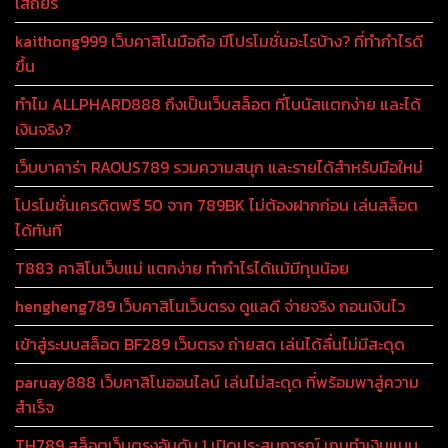
เสถียร
kaithong999 เว็บคาสิโนมือถือ มีโปรโมชั่นอะไรบ้าง? ที่ทำกำไรดี
ขึ้น
ทำไม ALLPHARD888 ถึงเป็นเว็บสล็อต ที่โบนัสแตกง่าย และได้
เงินจริง?
เว็บบาคาร่า RAOUS789 รวมความสนุก และรายได้สำหรับมือใหม่
โปรโมชั่นเครดิตฟรี 50 จาก 789BK ไม่ต้องฝากก่อน เล่นสล็อต
ได้ทันที
T883 คาสิโนเว็บแม่ แตกง่าย ทำกำไรได้แม้มีทุนน้อย
hengheng789 เว็บคาสิโนเว็บตรง ดูแลดี จ่ายจริง ถอนเงินไว
เข้าสู่ระบบสล็อต BF289 เว็บตรง ถ่ายสด เล่นได้ลื่นไม่มีสะดุด
paruay888 เว็บคาสิโนออนไลน์ เล่นไม่สะดุด ที่พร้อมพาสู่ความ
สำเร็จ
TH789 สล็อตเว็บตรงอันดับ 1 เปิดประสบการณ์ เกมทำเงินแบบ