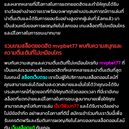
และหลากหลายที่มีโอกาสในการแตกยอดฮิตและทำให้คุณได้รับ
รางวัลอย่างง่ายดายเราพร้อมจะพาคุณผ่านประสบการณ์การเล่นที่
น่าตื่นเต้นและได้รับการยอมรับอย่างสูงจากผู้เล่นทั่วโลกแล้ว มา
เป็นส่วนหนึ่งของการผจญภัยในโลกของ เกมสล็อตที่ไม่เหมือนใคร
และมีโอกาสในการชนะมากมาย
รวมเกมสล็อตยอดฮิต mvpbet77 พบกับความสนุกและ
ความตื่นเต้นที่ไม่เหมือนใคร
พบกับความสนุกและความตื่นเต้นที่ไม่เหมือนใครกับ
mvpbet77
ที่
เป็นแหล่งรวมเกมสล็อตยอดฮิตที่หลากหลายและน่าตื่นเต้นที่สุด
ในขณะนี้
สล็อตเว็บตรง
เราเป็นผู้ให้บริการเกมสล็อตออนไลน์ที่
คุณสามารถเล่นได้อย่างสะดวกสบายและมั่นใจได้ว่าคุณจะได้รับ
ประสบการณ์ที่สุดยอดที่ทำให้คุณติดใจตลอดเวลา ที่นี่เรามีเกม
สล็อตที่แตกง่ายและมีโอกาสในการชนะสูงมากมายเพื่อให้คุณ
สามารถสนุกไปกับการเล่น
เอ็มวีพีเบท77
และได้รับรางวัลอย่าง
ไม่มีข้อจำกัด อย่าพลาดโอกาสที่ดีนี้ สมัครเข้าร่วมกับเราวันนี้เพื่อ
รับเครดิตฟรีและเริ่มต้นการผจญภัยในโลกของเกมสล็อตออนไลน์
กับ
เว็บสล็อตแท้
กันเถอะ