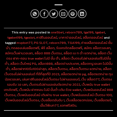
This entry was posted in
one5bet
,
reborn789
,
tga199
,
tgabet
,
tgabet199
,
tgaslot
,
คาสิโนออนไลน์
,
บาคาร่าออนไลน์
,
สล็อตออนไลน์
and
tagged
mvpbet77
,
PG SLOT
,
reborn789
,
TGA199
,
ค่ายสล็อตออนไลน์ ชั้น
นำ
,
ทดลองเล่นสล็อตฟรี
,
พีจี สล็อต
,
รับเครดิตสล็อตฟรี
,
สมัคร สล็อตวอเลท
,
สมัครเว็บผ่านวอเลท
,
สล็อต 888 เว็บตรง
,
สล็อต เบ ท ต่ำ แตกง่าย
,
สล็อต เว็บ
ตรง ฝาก-ถอน true wallet ไม่มี ขั้น ต่ํา
,
สล็อต เว็บตรงไม่ผ่านเอเย่นต์ไม่มีขั้น
ต่ำ
,
สล็อต เว็บใหญ่ PG
,
สล็อต888
,
สล็อตต่างประเทศ
,
สล็อตทรูวอเลท ไม่มีขั้น
ต่ำ
,
สล็อตฝาก10รับ100ล่าสุด
,
สล็อตเว็บตรง
,
สล็อตเว็บตรง แตกง่าย
,
สล็อต
เว็บตรงไม่ผ่านเอเย่นต์ ที่ดีที่สุดที่ปี 2023
,
สล็อตแตกง่าย pg
,
สล็อตแตกง่าย ทุน
น้อยวอเลท
,
เล่นคาสิโนออนไลน์เว็บตรง ไม่ผ่านเอเยนต์
,
เว็บ สล็อต77
,
เว็บตรง
รองรับ วอ เลท
,
เว็บตรงไม่ผ่านเอเย่นต์แตกง่าย 2022
,
เว็บพนัน true wallet
เครดิตฟรี
,
เว็บพนัน ฝากถอน ไม่มี ขั้นต่ำ เติม ด้วย wallet
,
เว็บพนันออนไลน์ 888
เว็บตรง
,
เว็บพนันออนไลน์ เติมผ่าน true wallet
,
เว็บพนันออนไลน์ เว็บตรง 100
,
เว็บพนันออนไลน์เว็บตรง
,
เว็บสล็อตอันดับ 1
,
เว็บสล็อตแตกบ่อย
,
เว็บสล็อตแท้
,
เอ็มวีพีเบท77
,
แจกฟรีสปิน
.