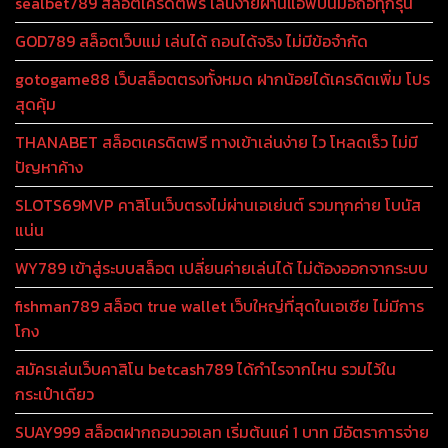
sealbet789 สล็อตเครดิตฟรี เล่นง่ายผ่านแอพบนมือถือทุกรุ่น
GOD789 สล็อตเว็บแม่ เล่นได้ ถอนได้จริง ไม่มีข้อจำกัด
gotogame88 เว็บสล็อตตรงทั้งหมด ฝากน้อยได้เครดิตเพิ่ม โปร
สุดคุ้ม
THANABET สล็อตเครดิตฟรี ทางเข้าเล่นง่าย ไว โหลดเร็ว ไม่มี
ปัญหาค้าง
SLOTS69MVP คาสิโนเว็บตรงไม่ผ่านเอเย่นต์ รวมทุกค่าย โบนัส
แน่น
WY789 เข้าสู่ระบบสล็อต เปลี่ยนค่ายเล่นได้ ไม่ต้องออกจากระบบ
fishman789 สล็อต true wallet เว็บใหญ่ที่สุดในเอเชีย ไม่มีการ
โกง
สมัครเล่นเว็บคาสิโน betcash789 ได้กำไรจากไหน รวมไว้ใน
กระเป๋าเดียว
SUAY999 สล็อตฝากถอนวอเลท เริ่มต้นแค่ 1 บาท มีอัตราการจ่าย