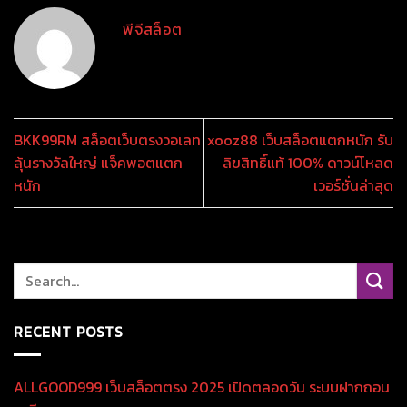
พีจีสล็อต
BKK99RM สล็อตเว็บตรงวอเลท
xooz88 เว็บสล็อตแตกหนัก รับ
ลุ้นรางวัลใหญ่ แจ็คพอตแตก
ลิขสิทธิ์แท้ 100% ดาวน์โหลด
หนัก
เวอร์ชั่นล่าสุด
RECENT POSTS
ALLGOOD999 เว็บสล็อตตรง 2025 เปิดตลอดวัน ระบบฝากถอน