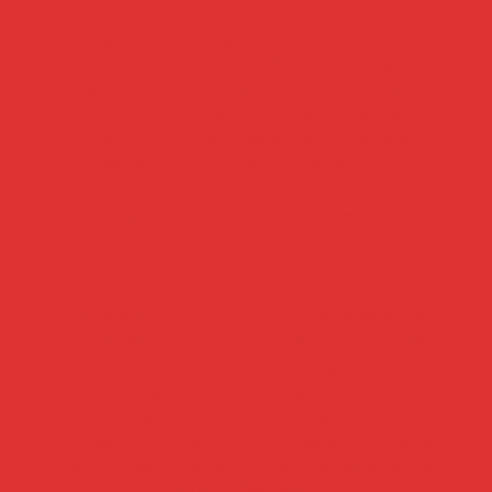
https://pg15k.bet
https://pg15k.me
https://pg15k.xyz
https://pg15k.co
https://tga1168.com/
https://tgabet.xyz/
http://tga789.com/
https://tga1168.net/
https://tga1168.top/
https://tga1168.life/
https://678xbet.net/
https://678xbet.co
https://ans-allstars.com/
https://rico168.net/
https://rico168.com/
https://one5bet.net/
https://one5bet.co/
https://tga199.com/
https://reborn789.net/
https://true-
walletslot.net
https://reborn789.me/
https://jazz55.net/
https://walletslottrue.com
https://true-walletslot.net
https://slot-freecredit.top
https://true-walletslot.com
https://jazz55.top/
https://jazz-55.co/
https://jazz-55.com/
https://jazz-55.net/
https://jazz55.co/
https://g2gbetvip888.com/
https://g2gbetwallet.com/
https://g2gbetwallet.net/
https://xn--82ca8bbo3nc4a9d.com/
https://g2gbetwallet.co/
https://tga689.com
https://tga689.me/
https://tgabet689.com
https://tgabet689.net/
https://tgabet689.co
https://walletslottrue.com/
https://wallet-slottrue.com/
https://true-walletslot.net/
https://true-walletslot.com/