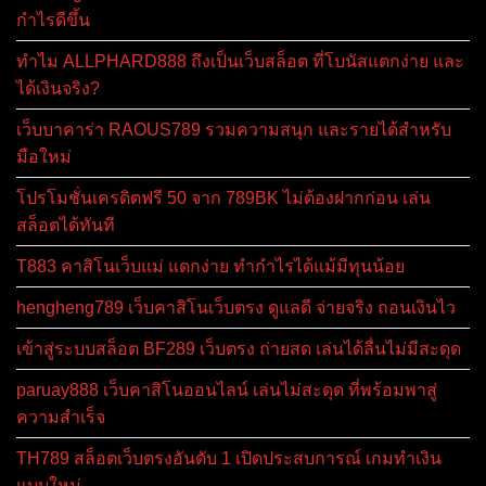
กำไรดีขึ้น
ทำไม ALLPHARD888 ถึงเป็นเว็บสล็อต ที่โบนัสแตกง่าย และ
ได้เงินจริง?
เว็บบาคาร่า RAOUS789 รวมความสนุก และรายได้สำหรับ
มือใหม่
โปรโมชั่นเครดิตฟรี 50 จาก 789BK ไม่ต้องฝากก่อน เล่น
สล็อตได้ทันที
T883 คาสิโนเว็บแม่ แตกง่าย ทำกำไรได้แม้มีทุนน้อย
hengheng789 เว็บคาสิโนเว็บตรง ดูแลดี จ่ายจริง ถอนเงินไว
เข้าสู่ระบบสล็อต BF289 เว็บตรง ถ่ายสด เล่นได้ลื่นไม่มีสะดุด
paruay888 เว็บคาสิโนออนไลน์ เล่นไม่สะดุด ที่พร้อมพาสู่
ความสำเร็จ
TH789 สล็อตเว็บตรงอันดับ 1 เปิดประสบการณ์ เกมทำเงิน
แบบใหม่