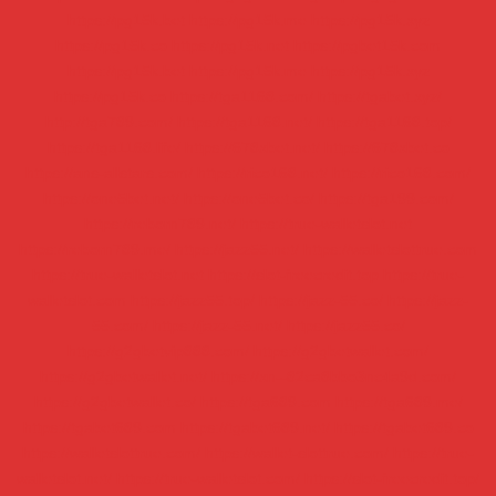
https://pg15k.bet
https://pg15k.me
https://pg15k.xyz
https://pg15k.co
https://pg15k.net
https://pgbet15k.com
https://pg15k.bet
https://pg15k.me
https://pg15k.xyz
https://pg15k.co
https://tga1168.com/
https://tgabet.xyz/
http://tga789.com/
https://tga1168.net/
https://tga1168.top/
https://tga1168.life/
https://678xbet.net/
https://678xbet.co
https://ans-allstars.com/
https://rico168.net/
https://rico168.com/
https://one5bet.net/
https://one5bet.co/
https://tga199.com/
https://reborn789.net/
https://true-walletslot.net
https://reborn789.me/
https://jazz55.net/
https://walletslottrue.com
https://true-walletslot.net
https://slot-freecredit.top
https://true-
walletslot.com
https://jazz55.top/
https://jazz-55.co/
https://jazz-
55.com/
https://jazz-55.net/
https://jazz55.co/
https://g2gbetvip888.com/
https://g2gbetwallet.com/
https://g2gbetwallet.net/
https://xn--82ca8bbo3nc4a9d.com/
https://g2gbetwallet.co/
https://tga689.com
https://tga689.me/
https://tgabet689.com
https://tgabet689.net/
https://tgabet689.co
https://walletslottrue.com/
https://wallet-slottrue.com/
https://true-
walletslot.net/
https://true-walletslot.com/
https://slot-freecredit.top/