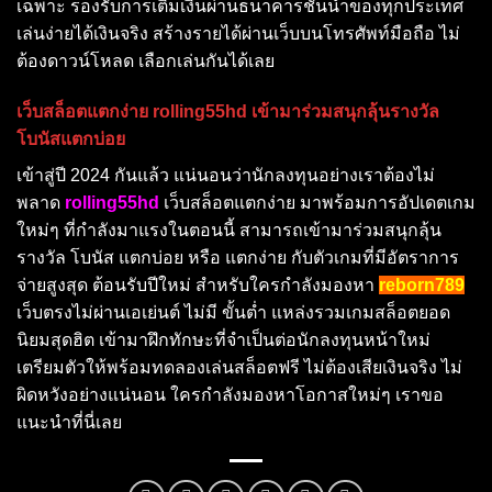
เฉพาะ รองรับการเติมเงินผ่านธนาคารชั้นนำของทุกประเทศ
เล่นง่ายได้เงินจริง สร้างรายได้ผ่านเว็บบนโทรศัพท์มือถือ ไม่
ต้องดาวน์โหลด เลือกเล่นกันได้เลย
เว็บสล็อตแตกง่าย rolling55hd เข้ามาร่วมสนุกลุ้นรางวัล
โบนัสแตกบ่อย
เข้าสู่ปี 2024 กันแล้ว แน่นอนว่านักลงทุนอย่างเราต้องไม่
พลาด
rolling55hd
เว็บสล็อตแตกง่าย มาพร้อมการอัปเดตเกม
ใหม่ๆ ที่กำลังมาแรงในตอนนี้ สามารถเข้ามาร่วมสนุกลุ้น
รางวัล โบนัส แตกบ่อย หรือ แตกง่าย กับตัวเกมที่มีอัตราการ
จ่ายสูงสุด ต้อนรับปีใหม่ สำหรับใครกำลังมองหา
reborn789
เว็บตรงไม่ผ่านเอเย่นต์ ไม่มี ขั้นต่ำ แหล่งรวมเกมสล็อตยอด
นิยมสุดฮิต เข้ามาฝึกทักษะที่จำเป็นต่อนักลงทุนหน้าใหม่
เตรียมตัวให้พร้อมทดลองเล่นสล็อตฟรี ไม่ต้องเสียเงินจริง ไม่
ผิดหวังอย่างแน่นอน ใครกำลังมองหาโอกาสใหม่ๆ เราขอ
แนะนำที่นี่เลย