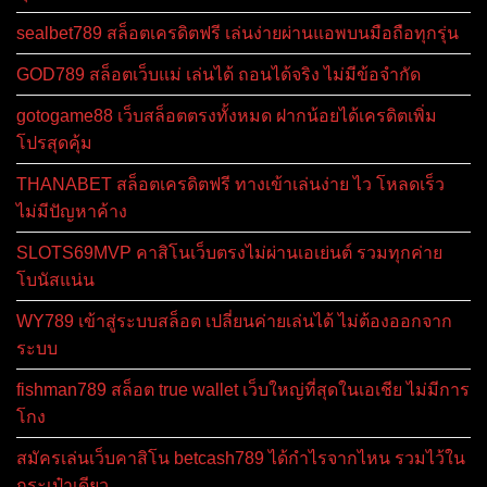
sealbet789 สล็อตเครดิตฟรี เล่นง่ายผ่านแอพบนมือถือทุกรุ่น
GOD789 สล็อตเว็บแม่ เล่นได้ ถอนได้จริง ไม่มีข้อจำกัด
gotogame88 เว็บสล็อตตรงทั้งหมด ฝากน้อยได้เครดิตเพิ่ม
โปรสุดคุ้ม
THANABET สล็อตเครดิตฟรี ทางเข้าเล่นง่าย ไว โหลดเร็ว
ไม่มีปัญหาค้าง
SLOTS69MVP คาสิโนเว็บตรงไม่ผ่านเอเย่นต์ รวมทุกค่าย
โบนัสแน่น
WY789 เข้าสู่ระบบสล็อต เปลี่ยนค่ายเล่นได้ ไม่ต้องออกจาก
ระบบ
fishman789 สล็อต true wallet เว็บใหญ่ที่สุดในเอเชีย ไม่มีการ
โกง
สมัครเล่นเว็บคาสิโน betcash789 ได้กำไรจากไหน รวมไว้ใน
กระเป๋าเดียว