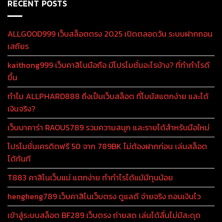
RECENT POSTS
ALLGOOD999 เว็บสล็อตตรง 2025 เปิดตลอดวัน ระบบฝากถอน
เสถียร
kaithong999 เว็บคาสิโนมือถือ มีโปรโมชั่นอะไรบ้าง? ที่ทำกำไรดี
ขึ้น
ทำไม ALLPHARD888 ถึงเป็นเว็บสล็อต ที่โบนัสแตกง่าย และได้
เงินจริง?
เว็บบาคาร่า RAOUS789 รวมความสนุก และรายได้สำหรับมือใหม่
โปรโมชั่นเครดิตฟรี 50 จาก 789BK ไม่ต้องฝากก่อน เล่นสล็อต
ได้ทันที
T883 คาสิโนเว็บแม่ แตกง่าย ทำกำไรได้แม้มีทุนน้อย
hengheng789 เว็บคาสิโนเว็บตรง ดูแลดี จ่ายจริง ถอนเงินไว
เข้าสู่ระบบสล็อต BF289 เว็บตรง ถ่ายสด เล่นได้ลื่นไม่มีสะดุด