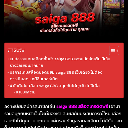
สารบัญ
แหล่งรวมเกมสล็อตชั้นนำ saiga 888 แจกหนักจัดเต็ม มีเงิน
รางวัลเยอะมากมาย
บริการเกมสล็อตยอดนิยม saiga 888 เว็บเดียว ไม่ต้อง
ดาวน์โหลด แค่มีอินเทอร์เน็ต
4 ข้อดีเล่นสล็อต saiga 888 สนุกกันได้ทุกวัน ไม่มีเบื่อ
สรุปบทความ
ลงทะเบียนสมัครสมาชิกเล่น
saiga 888 สล็อตเครดิตฟรี
เข้ามา
ร่วมสนุกกับหน้าเว็บไซต์ของเรา สัมผัสกับประสบการณ์ใหม่ เลือก
เล่นกันได้ทุกค่าย ทุกเกม แค่กรอกข้อมูลรายละเอียด ไม่กี่ขั้นตอน
ก็สามารถเล่นกันได้อย่างจุใจ เล่นผ่านหน้าเว็บไซต์ โดยไม่จำเป็น