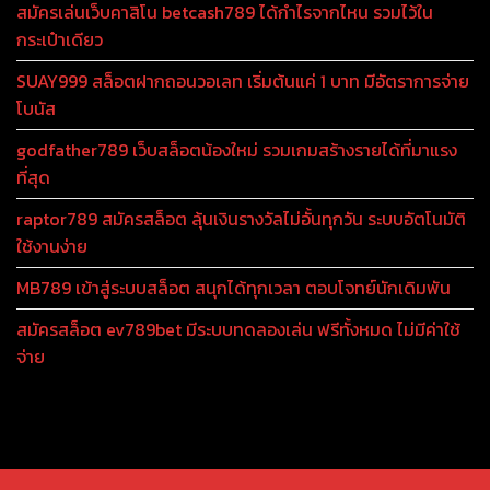
สมัครเล่นเว็บคาสิโน betcash789 ได้กำไรจากไหน รวมไว้ใน
กระเป๋าเดียว
SUAY999 สล็อตฝากถอนวอเลท เริ่มต้นแค่ 1 บาท มีอัตราการจ่าย
โบนัส
godfather789 เว็บสล็อตน้องใหม่ รวมเกมสร้างรายได้ที่มาแรง
ที่สุด
raptor789 สมัครสล็อต ลุ้นเงินรางวัลไม่อั้นทุกวัน ระบบอัตโนมัติ
ใช้งานง่าย
MB789 เข้าสู่ระบบสล็อต สนุกได้ทุกเวลา ตอบโจทย์นักเดิมพัน
สมัครสล็อต ev789bet มีระบบทดลองเล่น ฟรีทั้งหมด ไม่มีค่าใช้
จ่าย