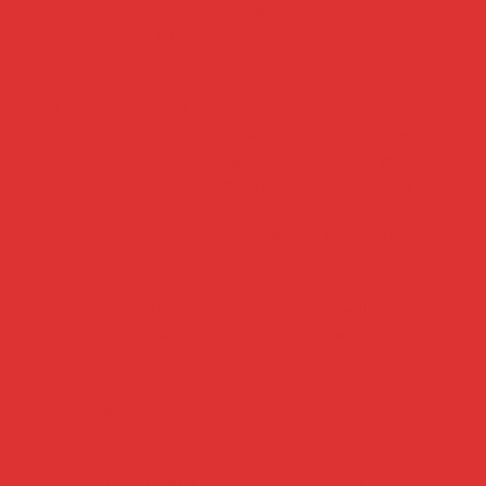
https://tga689z.com
https://tga689z.co
https://tga689z.xyz
https://rico689.com
https://g2g-cash.org
https://g2g-cash.co
https://pg15k.bet
https://pg15k.me
https://pg15k.xyz
https://pg15k.co
https://pg15k.net
https://pgbet15k.com
https://pg15k.bet
https://pg15k.me
https://pg15k.xyz
https://pg15k.co
https://tga1168.com/
https://tgabet.xyz/
http://tga789.com/
https://tga1168.net/
https://tga1168.top/
https://tga1168.life/
https://678xbet.net/
https://678xbet.co
https://ans-allstars.com/
https://rico168.net/
https://rico168.com/
https://one5bet.net/
https://one5bet.co/
https://tga199.com/
https://reborn789.net/
https://true-
walletslot.net
https://reborn789.me/
https://jazz55.net/
https://walletslottrue.com
https://true-walletslot.net
https://slot-freecredit.top
https://true-walletslot.com
https://jazz55.top/
https://jazz-55.co/
https://jazz-55.com/
https://jazz-55.net/
https://jazz55.co/
https://g2gbetvip888.com/
https://g2gbetwallet.com/
https://g2gbetwallet.net/
https://xn--82ca8bbo3nc4a9d.com/
https://g2gbetwallet.co/
https://tga689.com
https://tga689.me/
https://tgabet689.com