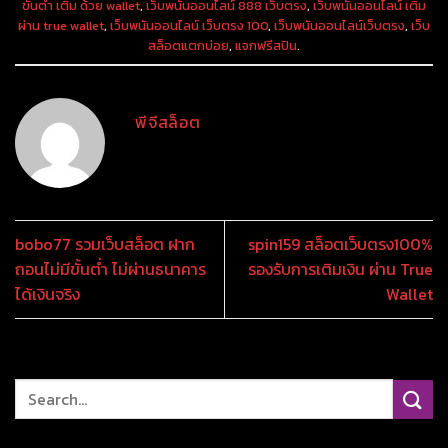
ขั้นต่ำ เติม ด้วย wallet
,
เว็บพนันออนไลน์ 888 เว็บตรง
,
เว็บพนันออนไลน์ เติม
ผ่าน true wallet
,
เว็บพนันออนไลน์ เว็บตรง 100
,
เว็บพนันออนไลน์เว็บตรง
,
เว็บ
สล็อตแตกบ่อย
,
แจกฟรีสปิน
.
พีจีสล็อต
bobo77 รวมเว็บสล็อต ฝาก
spin159 สล็อตเว็บตรง100%
ถอนไม่มีขั้นต่ำ ไม่ผ่านธนาคาร
รองรับการเติมเงิน ผ่าน True
ได้เงินจริง
Wallet