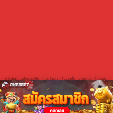
https://walletslottrue.com
https://true-walletslot.net
https://slot-freecredit.top
https://true-walletslot.com
https://jazz55.top/
https://jazz-55.co/
https://jazz-55.com/
https://jazz-55.net/
https://jazz55.co/
https://g2gbetvip888.com/
https://g2gbetwallet.com/
https://g2gbetwallet.net/
https://xn--82ca8bbo3nc4a9d.com/
https://g2gbetwallet.co/
https://tga689.com
https://tga689.me/
https://tgabet689.com
https://tgabet689.net/
https://tgabet689.co
https://walletslottrue.com/
https://wallet-slottrue.com/
https://true-walletslot.net/
https://true-walletslot.com/
https://slot-freecredit.top/
หน้าแรก
สมัครสมาชิก
ทางเข้าเล่น
โปรโมชั่น
บทความ
ติดต่อเรา
Copyright 2026 ©
One5bet