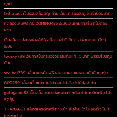
ทุกที่
1xshotbet เว็บรวมสล็อตทุกค่าย เว็บแท้ รองรับผู้เล่นจำนวนมาก
ทดลองเล่นฟรี กับ DOMINO456 ระบบเล่นเกมคาสิโน ที่ไม่ต้อง
ฝาก
เว็บสล็อต มังกรแดง888 สล็อตออโต้ เว็บตรง ฝากถอนได้ทุก
ระบบ
todsky789 เว็บคาสิโนครบวงจร เริ่มต้นแค่ 10 บาท พร้อมโปรทุน
น้อย
sealbet789 สล็อตเครดิตฟรี เล่นง่ายผ่านแอพบนมือถือทุกรุ่น
GOD789 สล็อตเว็บแม่ เล่นได้ ถอนได้จริง ไม่มีข้อจำกัด
gotogame88 เว็บสล็อตตรงทั้งหมด ฝากน้อยได้เครดิตเพิ่ม โปร
สุดคุ้ม
THANABET สล็อตเครดิตฟรี ทางเข้าเล่นง่าย ไว โหลดเร็ว ไม่มี
ปัญหาค้าง