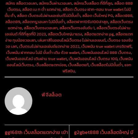
สมัคร สล็อตวอเลท
,
สมัครเว็บผ่านวอเลท
,
สมัครเว็บสล็อต ที่ดีที่สุด
,
สล็อต 888
เว็บตรง
,
สล็อต เบ ท ต่ำ แตกง่าย
,
สล็อต เว็บตรง ฝาก-ถอน true wallet ไม่มี
ขั้น ต่ํา
,
สล็อต เว็บตรงไม่ผ่านเอเย่นต์ไม่มีขั้นต่ำ
,
สล็อต เว็บใหญ่ PG
,
สล็อต888
,
สล็อต89
,
สล็อตทรูวอเลท ไม่มีขั้นต่ำ
,
สล็อตฝาก10รับ100ล่าสุด
,
สล็อตเว็บตรง
แตกง่าย
,
สล็อตเว็บตรงวอเลท
,
สล็อตเว็บตรงอันดับ 1
,
สล็อตเว็บตรงไม่ผ่าน
เอเย่นต์ ที่ดีที่สุดที่ปี 2023
,
สล็อตเว็บใหญ่มาแรง
,
สล็อตแตกง่าย pg
,
สล็อตแตก
ง่าย ทุนน้อยวอเลท
,
เล่นคาสิโนออนไลน์เว็บตรง ไม่ผ่านเอเยนต์
,
เว็บตรง รองรับ
วอ เลท
,
เว็บตรงไม่ผ่านเอเย่นต์แตกง่าย 2022
,
เว็บพนัน true wallet เครดิตฟรี
,
เว็บพนัน ฝากถอน ไม่มี ขั้นต่ำ เติม ด้วย wallet
,
เว็บพนันออนไลน์ 888 เว็บตรง
,
เว็บพนันออนไลน์ เติมผ่าน true wallet
,
เว็บพนันออนไลน์ เว็บตรง 100
,
เว็บพนัน
ออนไลน์เว็บตรง
,
เว็บสล็อตแตกบ่อย
,
เว็บสล็อตแท้
,
เว็บสล็อตไม่มีขั้นต่ำ
,
แจก
ฟรีสปิน
.
พีจีสล็อต
gg168th เว็บสล็อตแตกง่าย เข้า
g2gbet888 เว็บสล็อตใหญ่ มี