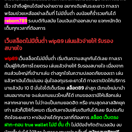
เร็ว เข้าถึงผู้คนได้อย่างง่ายดาย อยากเดิมพันระยะยาว ทางเรา
พร้อมช่วยเหลืออย่างเต็มที่ ไม่มีขั้นต่ำ งบน้อยก็ร่ำรวยกันได้
reborn789
ระบบดีทันสมัย โอนเงินเข้าออกสบาย แจกหนักจัด
เต็มทุกเวลาที่ต้องการ
เว็บสล็อตไม่มีขั้นต่ำ wip89 เล่นแล้วจ่ายให้ รับรอง
สบายใจ
wip89
เว็บสล็อตไม่มีขั้นต่ำ เริ่มต้นความสนุกกันได้เลย ทางเรา
เป็นผู้ให้บริการโดยตรง เล่นแล้วจ่ายให้ รับรองสบายใจ เนื่องจาก
คนส่วนใหญ่ที่เข้ามาเล่น ต่างถูกใจในความปลอดภัยของเรา เล่น
แล้วหาเงินได้แน่นอน อุ่นใจลงทุนระยะยาวได้ ทางเราเปิดให้บริการ
มาแล้วนับ 10 ปี มั่นใจได้เต็มร้อย
สล็อต89
ล่าสุด มีเกมใหม่มานำ
เสนอมากมาย จะเล่นเกมแนวไหนก็ได้ เกมของเรามีให้เลือกเล่น
หลากหลายมาก ไม่ว่าจะเป็นเกมยอดฮิต หรือ เกมสุดคลาสสิคยุค
เก่า แล้วก็มีให้ทั้งหมด เริ่มต้นหาเงินเพิ่มเติมกันได้เลย รับประกัน
ติดใจระยะยาว หาเงินง่ายได้ทุกเวลาที่ต้องการ
สล็อต เว็บตรง
ฝาก-ถอน true wallet ไม่มี ขั้น ต่ํา
ไม่มีข้อจำกัดด้านวงเงิน งบ
น้อยก็เล่นได้ ให้อิสระในการลงทุนอย่างเต็มที่
สมัครสมาชิกฟรี