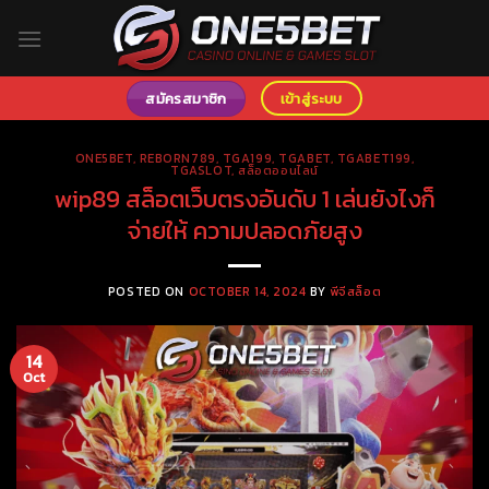
Skip
to
content
สมัครสมาชิก
เข้าสู่ระบบ
ONE5BET
,
REBORN789
,
TGA199
,
TGABET
,
TGABET199
,
TGASLOT
,
สล็อตออนไลน์
wip89 สล็อตเว็บตรงอันดับ 1 เล่นยังไงก็
จ่ายให้ ความปลอดภัยสูง
POSTED ON
OCTOBER 14, 2024
BY
พีจีสล็อต
14
Oct