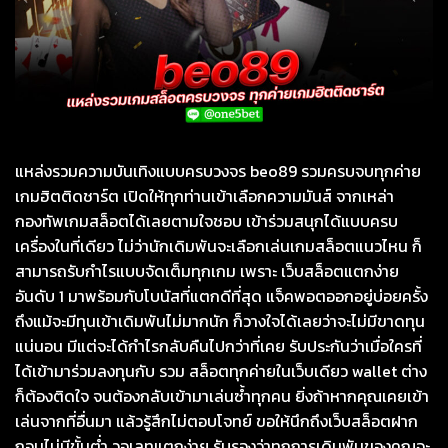
แหล่งรวมความบันเทิงแบบครบวงจร beo89 รวมครบจบทุกค่าย
เกมฮิตติดชาร์ต เปิดให้ทุกท่านเข้าเลือกความมันส์ จากเหล่า
กองทัพเกมสล็อตได้เลยตามใจชอบ เข้าร่วมสนุกได้แบบครบ
เครื่องในที่เดียว ไม่ว่านักเดิมพันจะเลือกเล่นเกมสล็อตแนวไหน ก็
สามารถรับกำไรแบบจัดเต็มทุกเกม เพราะ เว็บสล็อตแตกง่าย
อันดับ 1 มาพร้อมกับโบนัสที่แตกดีที่สุด แจ็คพอตออกอยู่บ่อยครั้ง
ถึงแม้จะมีทุนเข้าเดิมพันไม่มากนัก ก็วางใจได้เลยว่าจะไม่มีขาดทุน
แน่นอน มีแต่จะได้กำไรกลับคืนไปกว่าที่เคย รับประกันว่าเมื่อใครที่
ได้เข้ามาร่วมลงทุนกับ รวม สล็อตทุกค่ายในเว็บเดียว wallet ต่าง
ก็ต้องติดใจ จนต้องกลับเข้ามาเล่นซ้ำทุกคน ยิ่งถ้าหากคุณเคยเข้า
เล่นจากที่อื่นมา แล้วรู้สึกไม่ตอบโจทย์ ขอให้นึกถึงเว็บสล็อตฝาก
ถอนไม่มีขั้นต่ำ วอเลทแตกง่าย รับรองว่าทุกการเดิมพันของคุณจะ