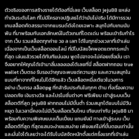
ตัวจริงของการสร้างรายได้ต้องที่นี่เลย เว็บสล็อต jeju88 แหล่ง
ทำเงินระดับโลก ที่ไม่มีใครอาจปฏิเสธได้ว่ามันไม่จริง ได้มีการรวม
เกมสล็อตคัดสรรมาจากแบรนด์ดังโดยเฉพาะ สนุกไปกับเกมนับ
พัน ที่มาพร้อมกับเอกลักษณ์ในตัวเกมที่โดดเด่น พร้อมเข้ารับกำไร
จาก เว็บ รวมสล็อตทุกค่าย วอ ล เลท ได้ในทุกช่วงเวลาที่เข้าเล่น
เนื่องจากเป็นเว็บสล็อตออนไลน์ ที่มีโบนัสแจ็คพอตแตกกระหน่ำ
ที่สุด เล่นแล้วรวยได้ทันทีแน่นอน พูดไปอาจจะไม่ค่อยเชื่อมั่น เรา
จึงอยากให้คุณได้เข้ามาลิ้มลองเองได้เลยที่นี่ สล็อตฝากถอน true
wallet เว็บตรง รับรองว่าคุณจะพบแต่ความสุข และความสนุกใน
แบบที่หาจากที่ไหนไม่ได้อีกแล้ว เว็บสล็อตหนึ่งเดียวในวงการ
อย่าง เว็บตรง สล็อตpg ที่กล้ารับประกันในทุกๆ ด้าน ทั้งเรื่องความ
ปลอดภัย เงินรางวัล และโปรโมชั่นต่างๆ ฟรีเพียบ เข้าสู่ระบบเว็บ
สล็อตดีที่สุด jeju88 ฝากถอนไม่มีขั้นต่ํา ร่วมสนุกได้แบบไม่มีวัน
หยุด ในเวลานี้คงจะไม่มีเว็บสล็อตเว็บไหน เทียบเท่ากับ jeju88 มา
พร้อมกับความพิเศษแบบเต็มเปี่ยม แถมยังมี ทางเข้าสู่ระบบ เว็บ
สล็อตดีที่สุด ที่สุดแสนจะง่ายแสนง่าย เพียงแค่ไม่กี่ขั้นตอนเท่านั้น
และมั่นใจได้เลยว่าจะได้รับโบนัสจัดหนักตั้งแต่ครั้งแรกที่เข้าเล่น