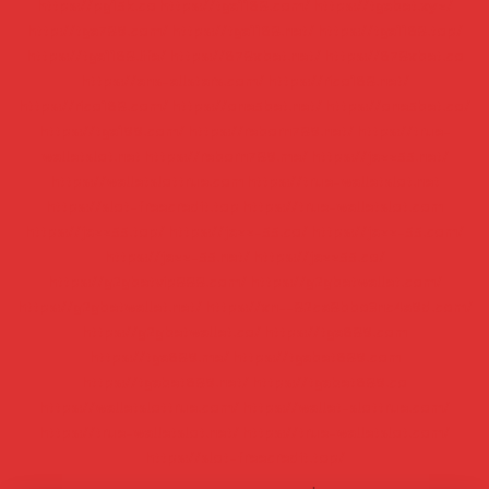
https://pg15k.co
https://tga1168.com/
https://tgabet.xyz/
http://tga789.com/
https://tga1168.net/
https://tga1168.top/
https://tga1168.life/
https://678xbet.net/
https://678xbet.co
https://ans-allstars.com/
https://rico168.net/
https://rico168.com/
https://one5bet.net/
https://one5bet.co/
https://tga199.com/
https://reborn789.net/
https://true-
walletslot.net
https://reborn789.me/
https://jazz55.net/
https://walletslottrue.com
https://true-walletslot.net
https://slot-freecredit.top
https://true-walletslot.com
https://jazz55.top/
https://jazz-55.co/
https://jazz-55.com/
https://jazz-55.net/
https://jazz55.co/
https://g2gbetvip888.com/
https://g2gbetwallet.com/
https://g2gbetwallet.net/
https://xn--82ca8bbo3nc4a9d.com/
https://g2gbetwallet.co/
https://tga689.com
https://tga689.me/
https://tgabet689.com
https://tgabet689.net/
https://tgabet689.co
https://walletslottrue.com/
https://wallet-slottrue.com/
https://true-walletslot.net/
https://true-walletslot.com/
https://slot-freecredit.top/