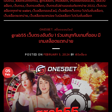
เงินจริง
,
สล็อตไม่ติดเทิร์น
,
สูตรสล็อต
,
เกมสล็อต
,
เกมสล็อตออนไลน์
,
เล่นเว็บ
สล็อต
,
เว็บตรง
,
เว็บตรงสล็อต
,
เว็บตรงไม่ผ่านเอเย่นต์แตกง่าย 2022
,
เว็บรวม
สล็อตทุกค่าย wallet
,
เว็บสล็อตออนไลน์
,
เว็บสล็อตเว็บตรง โปรโมชั่นสล็อต
,
เว็บสล็อตแตกง่าย
,
เว็บสล็อตแตกบ่อย โบนัสสล็อต โปรโมชั่นสล็อต
ONE5BET
,
สล็อตออนไลน์
grab55 เว็บตรงอันดับ 1 ร่วมสนุกกับเกมที่ชอบ มี
เกมสล็อตแตกง่าย
POSTED ON
FEBRUARY 5, 2024
BY
พีจีสล็อต
05
Feb