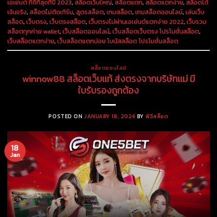
เอเย่นต์ ที่ดีที่สุดที่ปี 2023
,
สล็อตเว็บใหญ่
,
สล็อตแตก
,
สล็อตแตกง่าย
,
สล็อตได้
เงินจริง
,
สล็อตไม่ติดเทิร์น
,
สูตรสล็อต
,
เกมสล็อต
,
เกมสล็อตออนไลน์
,
เล่นเว็บ
สล็อต
,
เว็บตรง
,
เว็บตรงสล็อต
,
เว็บตรงไม่ผ่านเอเย่นต์แตกง่าย 2022
,
เว็บรวม
สล็อตทุกค่าย wallet
,
เว็บสล็อตออนไลน์
,
เว็บสล็อตเว็บตรง โปรโมชั่นสล็อต
,
เว็บสล็อตแตกง่าย
,
เว็บสล็อตแตกบ่อย โบนัสสล็อต โปรโมชั่นสล็อต
สล็อตออนไลน์
winnow88 สล็อตเว็บแท้ ส่งตรงจากบริษัทแม่ มี
ใบรับรองถูกต้อง
POSTED ON
JANUARY 18, 2024
BY
พีจีสล็อต
18
Jan