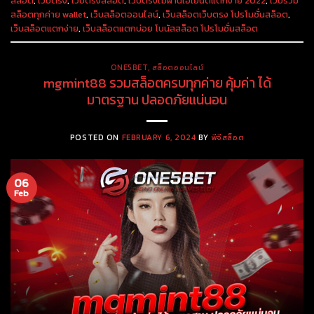
สล็อต
,
เว็บตรง
,
เว็บตรงสล็อต
,
เว็บตรงไม่ผ่านเอเย่นต์แตกง่าย 2022
,
เว็บรวม
สล็อตทุกค่าย wallet
,
เว็บสล็อตออนไลน์
,
เว็บสล็อตเว็บตรง โปรโมชั่นสล็อต
,
เว็บสล็อตแตกง่าย
,
เว็บสล็อตแตกบ่อย โบนัสสล็อต โปรโมชั่นสล็อต
ONE5BET
,
สล็อตออนไลน์
mgmint88 รวมสล็อตครบทุกค่าย คุ้มค่า ได้
มาตรฐาน ปลอดภัยแน่นอน
POSTED ON
FEBRUARY 6, 2024
BY
พีจีสล็อต
06
Feb