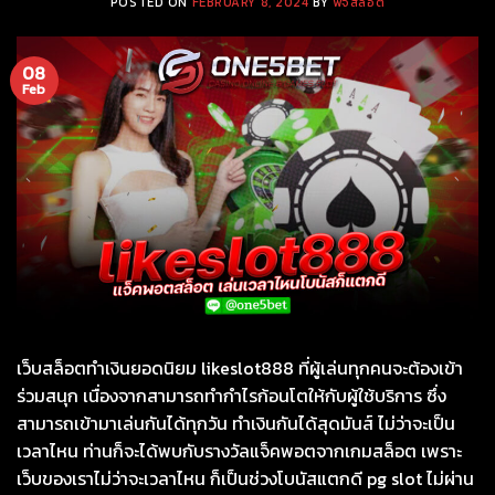
POSTED ON
FEBRUARY 8, 2024
BY
พีจีสล็อต
08
Feb
เว็บสล็อตทำเงินยอดนิยม likeslot888 ที่ผู้เล่นทุกคนจะต้องเข้า
ร่วมสนุก เนื่องจากสามารถทำกำไรก้อนโตให้กับผู้ใช้บริการ ซึ่ง
สามารถเข้ามาเล่นกันได้ทุกวัน ทำเงินกันได้สุดมันส์ ไม่ว่าจะเป็น
เวลาไหน ท่านก็จะได้พบกับรางวัลแจ็คพอตจากเกมสล็อต เพราะ
เว็บของเราไม่ว่าจะเวลาไหน ก็เป็นช่วงโบนัสแตกดี pg slot ไม่ผ่าน