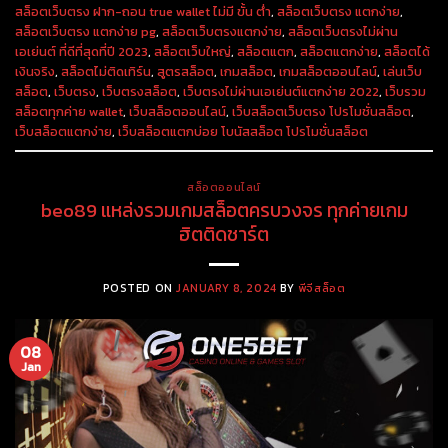
สล็อตเว็บตรง ฝาก-ถอน true wallet ไม่มี ขั้น ต่ํา
,
สล็อตเว็บตรง แตกง่าย
,
สล็อตเว็บตรง แตกง่าย pg
,
สล็อตเว็บตรงแตกง่าย
,
สล็อตเว็บตรงไม่ผ่าน
เอเย่นต์ ที่ดีที่สุดที่ปี 2023
,
สล็อตเว็บใหญ่
,
สล็อตแตก
,
สล็อตแตกง่าย
,
สล็อตได้
เงินจริง
,
สล็อตไม่ติดเทิร์น
,
สูตรสล็อต
,
เกมสล็อต
,
เกมสล็อตออนไลน์
,
เล่นเว็บ
สล็อต
,
เว็บตรง
,
เว็บตรงสล็อต
,
เว็บตรงไม่ผ่านเอเย่นต์แตกง่าย 2022
,
เว็บรวม
สล็อตทุกค่าย wallet
,
เว็บสล็อตออนไลน์
,
เว็บสล็อตเว็บตรง โปรโมชั่นสล็อต
,
เว็บสล็อตแตกง่าย
,
เว็บสล็อตแตกบ่อย โบนัสสล็อต โปรโมชั่นสล็อต
สล็อตออนไลน์
beo89 แหล่งรวมเกมสล็อตครบวงจร ทุกค่ายเกม
ฮิตติดชาร์ต
POSTED ON
JANUARY 8, 2024
BY
พีจีสล็อต
08
Jan