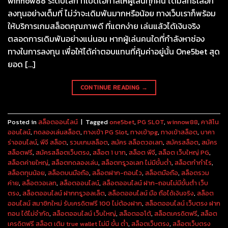
winnow88 ระดับโลก ที่เปิดโอกาสให้ผู้เล่นทุกคน ได้มีสิทธิ์เลือก
ลงทุนอย่างเต็มที่ ไม่ว่าจะเดิมพันมากหรือน้อย ทางเว็บเราก็พร้อม
ให้บริการเกมสล็อตคุณภาพดี ที่แตกง่าย เล่นแล้วได้เงินจริง
ตลอดการเดิมพันอย่างแน่นอน หากผู้เล่นคนใดที่กำลังหาช่อง
ทางในการลงทุน เพื่อให้ได้ค่าตอบแทนที่คุ้มค่าอยู่นั้น One5bet สุด
ยอด […]
CONTINUE READING
→
Posted in
สล็อตออนไลน์
|
Tagged
one5bet
,
PG SLOT
,
winnow88
,
คาสิโน
ออนไลน์
,
ทดลองเล่นสล็อต
,
ทางเข้า PG Slot
,
ทางเข้าpg
,
ทางเข้าสล็อต
,
บาคา
ร่าออนไลน์
,
พีจี สล็อต
,
รวมเกมสล็อต
,
สมัคร สล็อตวอเลท
,
สมัครสล็อต
,
สมัคร
สล็อตฟรี
,
สมัครสล็อตเว็บตรง
,
สล็อต 1 บาท
,
สล็อต พีจี
,
สล็อต เว็บใหญ่ PG
,
สล็อตค่ายใหญ่
,
สล็อตทดลองเล่น
,
สล็อตทรูวอเลท ไม่มีขั้นต่ำ
,
สล็อตทำกำไร
,
สล็อตทุนน้อย
,
สล็อตบนมือถือ
,
สล็อตฝาก-ถอนไว
,
สล็อตมือถือ
,
สล็อตรวม
ค่าย
,
สล็อตวอเลท
,
สล็อตออนไลน์
,
สล็อตออนไลน์ ฝาก-ถอนไม่มีขั้นต่ํา เว็บ
ตรง
,
สล็อตออนไลน์ ฝากทรูวอลเล็ต
,
สล็อตออนไลน์ มือ ถือได้เงินจริง
,
สล็อต
ออนไลน์ สมาชิกใหม่ รับเครดิตฟรี 100 ไม่ต้องฝาก
,
สล็อตออนไลน์ เว็บตรง ฝาก
ถอน ได้ไม่จำกัด
,
สล็อตออนไลน์ เว็บใหญ่
,
สล็อตออโต้
,
สล็อตเครดิตฟรี
,
สล็อต
เครดิตฟรี สล็อต เติม true wallet ไม่มี ขั้น ต่ำ
,
สล็อตเว็บตรง
,
สล็อตเว็บตรง