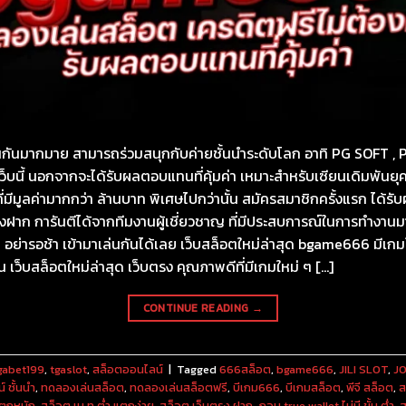
กันมากมาย สามารถร่วมสนุกกับค่ายชั้นนำระดับโลก อาทิ PG SOFT , 
นี้ นอกจากจะได้รับผลตอบแทนที่คุ้มค่า เหมาะสำหรับเซียนเดิมพันยุคใ
 ที่มีมูลค่ามากกว่า ล้านบาท พิเศษไปกว่านั้น สมัครสมาชิกครั้งแรก ได
งฝาก การันตีได้จากทีมงานผู้เชี่ยวชาญ ที่มีประสบการณ์ในการทำงานมา
อย่ารอช้า เข้ามาเล่นกันได้เลย เว็บสล็อตใหม่ล่าสุด bgame666 มีเกมใ
ว็บสล็อตใหม่ล่าสุด เว็บตรง คุณภาพดีที่มีเกมใหม่ ๆ […]
CONTINUE READING
→
gabet199
,
tgaslot
,
สล็อตออนไลน์
|
Tagged
666สล็อต
,
bgame666
,
JILI SLOT
,
J
 ชั้นนำ
,
ทดลองเล่นสล็อต
,
ทดลองเล่นสล็อตฟรี
,
บีเกม666
,
บีเกมสล็อต
,
พีจี สล็อต
,
ส
แตกหนัก
,
สล็อต เบ ท ต่ำ แตกง่าย
,
สล็อต เว็บตรง ฝาก-ถอน true wallet ไม่มี ขั้น ต่ํา
,
ส