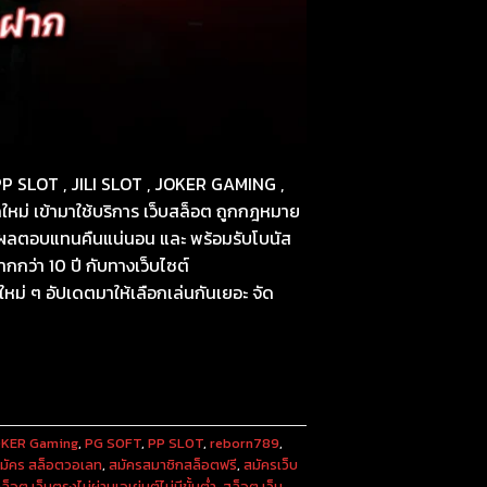
PP SLOT , JILI SLOT , JOKER GAMING ,
หม่ เข้ามาใช้บริการ เว็บสล็อต ถูกกฎหมาย
้รับผลตอบแทนคืนแน่นอน และ พร้อมรับโบนัส
กกว่า 10 ปี กับทางเว็บไซต์
หม่ ๆ อัปเดตมาให้เลือกเล่นกันเยอะ จัด
OKER Gaming
,
PG SOFT
,
PP SLOT
,
reborn789
,
มัคร สล็อตวอเลท
,
สมัครสมาชิกสล็อตฟรี
,
สมัครเว็บ
ล็อต เว็บตรงไม่ผ่านเอเย่นต์ไม่มีขั้นต่ำ
,
สล็อต เว็บ