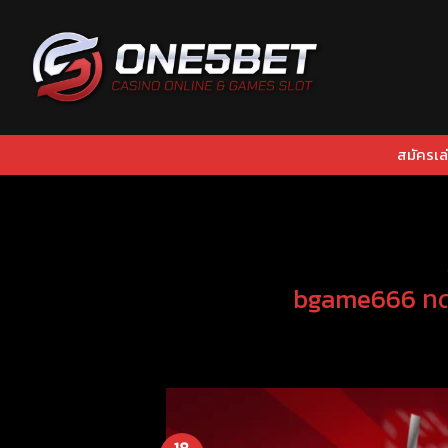
Skip
to
content
สมัครเล
bgame666 ทดลอ
18