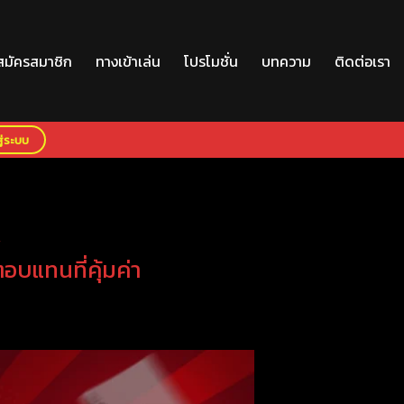
สมัครสมาชิก
ทางเข้าเล่น
โปรโมชั่น
บทความ
ติดต่อเรา
สู่ระบบ
์
บแทนที่คุ้มค่า