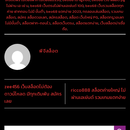
ไม่ผ่าน เอ เย่ น
,
beo68 เว็บตรงไม่ผ่านเอเย่นต์ 100
,
beo68 เว็บรวมสล็อตทุก
ค่าย ฝากถอน ไม่มี ขั้นต่ํา
,
beo68 แตกง่าย 2023
,
ทดลองเล่นสล็อต
,
รวมเกม
สล็อต
,
สมัคร สล็อตวอเลท
,
สมัครสล็อต
,
สล็อต เว็บใหญ่ PG
,
สล็อตทรูวอเลท
ไม่มีขั้นต่ำ
,
สล็อตฝาก-ถอนไว
,
สล็อตเว็บตรง
,
สล็อตแตกง่าย
,
เว็บสล็อตน่าเชื่อ
ถือ
.
พีจีสล็อต
zee456 เว็บสล็อตไม่ต้อง
ricco888 สล็อตค่ายใหญ่ ไม่
ดาวน์โหลด มีทุกเดิมพัน สมัคร
ผ่านเอเย่นต์ รวมเกมแตกง่าย
เลย