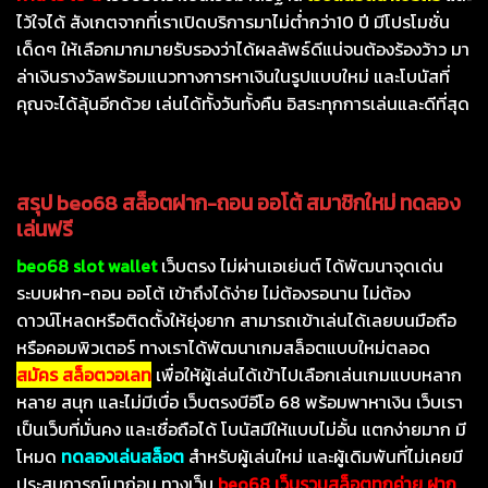
ไว้ใจได้ สังเกตจากที่เราเปิดบริการมาไม่ต่ำกว่า10 ปี มีโปรโมชั่น
เด็ดๆ ให้เลือกมากมายรับรองว่าได้ผลลัพธ์ดีแน่จนต้องร้องว้าว มา
ล่าเงินรางวัลพร้อมแนวทางการหาเงินในรูปแบบใหม่ และโบนัสที่
คุณจะได้ลุ้นอีกด้วย เล่นได้ทั้งวันทั้งคืน อิสระทุกการเล่นและดีที่สุด
สรุป beo68 สล็อตฝาก-ถอน ออโต้ สมาชิกใหม่ ทดลอง
เล่นฟรี
beo68 slot wallet
เว็บตรง ไม่ผ่านเอเย่นต์ ได้พัฒนาจุดเด่น
ระบบฝาก-ถอน ออโต้ เข้าถึงได้ง่าย ไม่ต้องรอนาน ไม่ต้อง
ดาวน์โหลดหรือติดตั้งให้ยุ่งยาก สามารถเข้าเล่นได้เลยบนมือถือ
หรือคอมพิวเตอร์ ทางเราได้พัฒนาเกมสล็อตแบบใหม่ตลอด
สมัคร สล็อตวอเลท
เพื่อให้ผู้เล่นได้เข้าไปเลือกเล่นเกมแบบหลาก
หลาย สนุก และไม่มีเบื่อ เว็บตรงบีอีโอ 68 พร้อมพาหาเงิน เว็บเรา
เป็นเว็บที่มั่นคง และเชื่อถือได้ โบนัสมีให้แบบไม่อั้น แตกง่ายมาก มี
โหมด
ทดลองเล่นสล็อต
สำหรับผู้เล่นใหม่ และผู้เดิมพันที่ไม่เคยมี
ประสบการณ์มาก่อน ทางเว็บ
beo68
เว็บรวมสล็อตทุกค่าย ฝาก