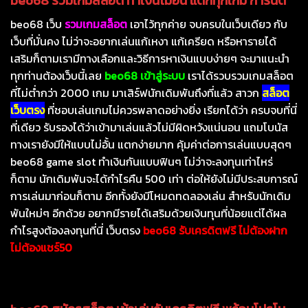
beo68 รวมเกมสล็อต ทำเงินไม่อั้น แตกทุกเกม การันตี
beo68 เว็บ
รวมเกมสล็อต
เอาไว้ทุกค่าย จบครบในเว็บเดียว กับ
เว็บที่มั่นคง ไม่ว่าจะอยากเล่นแก้เหงา แก้เครียด หรือหารายได้
เสริมก็ตามเรามีทางเลือกและวิธีการหาเงินแบบง่ายๆ จะมาแนะนำ
ทุกท่านต้องเว็บนี้เลย
beo68
เข้าสู่ระบบ
เราได้รวบรวมเกมสล็อต
ที่ไม่ต่ำกว่า 2000 เกม มาเสิร์ฟนักเดิมพันถึงที่แล้ว สาวก
สล็อต
เว็บตรง
ที่ชอบเล่นเกมไม่ควรพลาดอย่างยิ่ง เรียกได้ว่า ครบจบที่นี่
ที่เดียว รับรองได้ว่าเข้ามาเล่นแล้วไม่มีผิดหวังแน่นอน แถมโบนัส
ทางเรายังมีให้แบบไม่อั้น แตกง่ายมาก คุ้มค่าต่อการเล่นแบบสุดๆ
beo68 game slot ทำเงินกันแบบฟินๆ ไม่ว่าจะลงทุนเท่าไหร่
ก็ตาม นักเดิมพันจะได้กำไรคืน 500 เท่า ต่อให้ยังไม่มีประสบการณ์
การเล่นมาก่อนก็ตาม อีกทั้งยังมีโหมดทดลองเล่น สำหรับนักเดิม
พันใหม่ๆ อีกด้วย อยากมีรายได้เสริมด้วยเงินทุนที่น้อยแต่ได้ผล
กำไรสูงต้องลงทุนที่นี่ เว็บตรง
beo68
รับเครดิตฟรี ไม่ต้องฝาก
ไม่ต้องแชร์
50