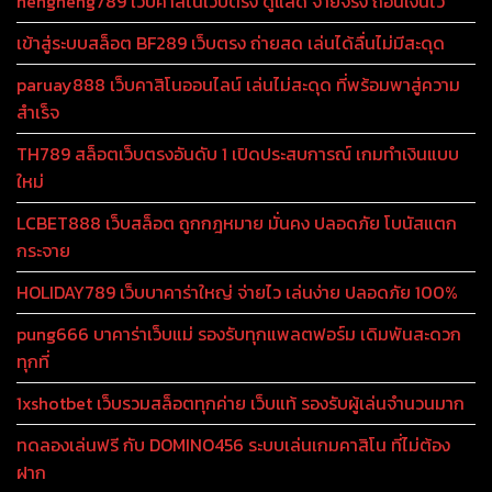
hengheng789 เว็บคาสิโนเว็บตรง ดูแลดี จ่ายจริง ถอนเงินไว
เข้าสู่ระบบสล็อต BF289 เว็บตรง ถ่ายสด เล่นได้ลื่นไม่มีสะดุด
paruay888 เว็บคาสิโนออนไลน์ เล่นไม่สะดุด ที่พร้อมพาสู่ความ
สำเร็จ
TH789 สล็อตเว็บตรงอันดับ 1 เปิดประสบการณ์ เกมทำเงินแบบ
ใหม่
LCBET888 เว็บสล็อต ถูกกฎหมาย มั่นคง ปลอดภัย โบนัสแตก
กระจาย
HOLIDAY789 เว็บบาคาร่าใหญ่ จ่ายไว เล่นง่าย ปลอดภัย 100%
pung666 บาคาร่าเว็บแม่ รองรับทุกแพลตฟอร์ม เดิมพันสะดวก
ทุกที่
1xshotbet เว็บรวมสล็อตทุกค่าย เว็บแท้ รองรับผู้เล่นจำนวนมาก
ทดลองเล่นฟรี กับ DOMINO456 ระบบเล่นเกมคาสิโน ที่ไม่ต้อง
ฝาก