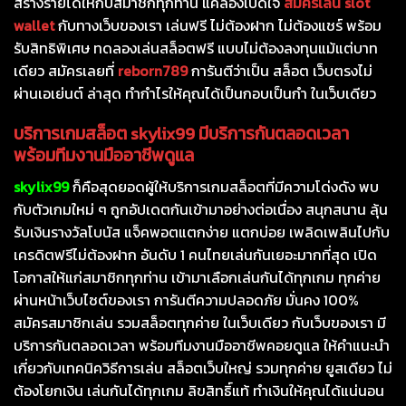
สร้างรายได้ให้กับสมาชิกทุกท่าน แค่ลองเปิดใจ
สมัครเล่น slot
wallet
กับทางเว็บของเรา เล่นฟรี ไม่ต้องฝาก ไม่ต้องแชร์ พร้อม
รับสิทธิพิเศษ ทดลองเล่นสล็อตฟรี แบบไม่ต้องลงทุนแม้แต่บาท
เดียว สมัครเลยที่
reborn789
การันตีว่าเป็น สล็อต เว็บตรงไม่
ผ่านเอเย่นต์ ล่าสุด ทำกำไรให้คุณได้เป็นกอบเป็นกำ ในเว็บเดียว
บริการเกมสล็อต skylix99 มีบริการกันตลอดเวลา
พร้อมทีมงานมืออาชีพดูแล
skylix99
ก็คือสุดยอดผู้ให้บริการเกมสล็อตที่มีความโด่งดัง พบ
กับตัวเกมใหม่ ๆ ถูกอัปเดตกันเข้ามาอย่างต่อเนื่อง สนุกสนาน ลุ้น
รับเงินรางวัลโบนัส แจ็คพอตแตกง่าย แตกบ่อย เพลิดเพลินไปกับ
เครดิตฟรีไม่ต้องฝาก อันดับ 1 คนไทยเล่นกันเยอะมากที่สุด เปิด
โอกาสให้แก่สมาชิกทุกท่าน เข้ามาเลือกเล่นกันได้ทุกเกม ทุกค่าย
ผ่านหน้าเว็บไซต์ของเรา การันตีความปลอดภัย มั่นคง 100%
สมัครสมาชิกเล่น รวมสล็อตทุกค่าย ในเว็บเดียว กับเว็บของเรา มี
บริการกันตลอดเวลา พร้อมทีมงานมืออาชีพคอยดูแล ให้คำแนะนำ
เกี่ยวกับเทคนิควิธีการเล่น สล็อตเว็บใหญ่ รวมทุกค่าย ยูสเดียว ไม่
ต้องโยกเงิน เล่นกันได้ทุกเกม ลิขสิทธิ์แท้ ทำเงินให้คุณได้แน่นอน