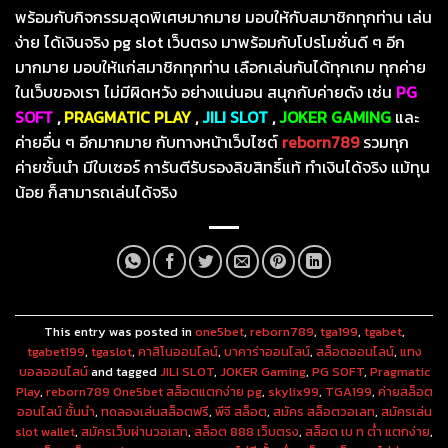
พร้อมกับกิจกรรมสุดพิเศษมากมาย มอบให้กับสมาชิกทุกท่าน เล่น
ง่าย ได้เงินจริง pg slot เว็บตรง มาพร้อมกับโปรโมชั่นดี ๆ อีก
มากมาย มอบให้แก่สมาชิกทุกท่าน เลือกเล่นกันได้ทุกเกม ทุกค่าย
ในเว็บของเรา ไม่มีผิดหวัง อย่างแน่นอน สนุกกับค่ายดัง เช่น
PG
SOFT
,
PRAGMATIC PLAY
,
JILI SLOT
,
JOKER GAMING
และ
ค่ายอื่น ๆ อีกมากมาย กับทางหน้าเว็บไซต์
reborn789
รวมทุก
ค่ายชั้นนำ มีใบเซอร์ การันตีรับรองลิขสิทธิ์แท้ ทำเงินได้จริง แม้ทุน
น้อย ก็สามารถเล่นได้จริง
This entry was posted in
one5bet
,
reborn789
,
tga199
,
tgabet
,
tgabet199
,
tgaslot
,
คาสิโนออนไลน์
,
บาคาร่าออนไลน์
,
สล็อตออนไลน์
,
แทง
บอลออนไลน์
and tagged
JILI SLOT
,
JOKER Gaming
,
PG SOFT
,
Pragmatic
Play
,
reborn789 One5bet สล็อตแตกง่าย pg
,
skylix99
,
TGA199
,
ค่ายสล็อต
ออนไลน์ ชั้นนำ
,
ทดลองเล่นสล็อตฟรี
,
พีจี สล็อต
,
สมัคร สล็อตวอเลท
,
สมัครเล่น
slot wallet
,
สมัครเว็บผ่านวอเลท
,
สล็อต 888 เว็บตรง
,
สล็อต เบ ท ต่ำ แตกง่าย
,