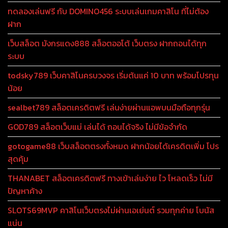
ทดลองเล่นฟรี กับ DOMINO456 ระบบเล่นเกมคาสิโน ที่ไม่ต้อง
ฝาก
เว็บสล็อต มังกรแดง888 สล็อตออโต้ เว็บตรง ฝากถอนได้ทุก
ระบบ
todsky789 เว็บคาสิโนครบวงจร เริ่มต้นแค่ 10 บาท พร้อมโปรทุน
น้อย
sealbet789 สล็อตเครดิตฟรี เล่นง่ายผ่านแอพบนมือถือทุกรุ่น
GOD789 สล็อตเว็บแม่ เล่นได้ ถอนได้จริง ไม่มีข้อจำกัด
gotogame88 เว็บสล็อตตรงทั้งหมด ฝากน้อยได้เครดิตเพิ่ม โปร
สุดคุ้ม
THANABET สล็อตเครดิตฟรี ทางเข้าเล่นง่าย ไว โหลดเร็ว ไม่มี
ปัญหาค้าง
SLOTS69MVP คาสิโนเว็บตรงไม่ผ่านเอเย่นต์ รวมทุกค่าย โบนัส
แน่น