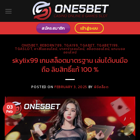
Skip
to
content
สมัครสมาชิก
เข้าสู่ระบบ
ONE5BET
,
REBORN789
,
TGA199
,
TGABET
,
TGABET199
,
TGASLOT
,
คาสิโนออนไลน์
,
บาคาร่าออนไลน์
,
สล็อตออนไลน์
,
แทงบอล
ออนไลน์
skylix99 เกมสล็อตมาตรฐาน เล่นได้บนมือ
ถือ ลิขสิทธิ์แท้ 100 %
POSTED ON
FEBRUARY 3, 2025
BY
พีจีสล็อต
03
Feb