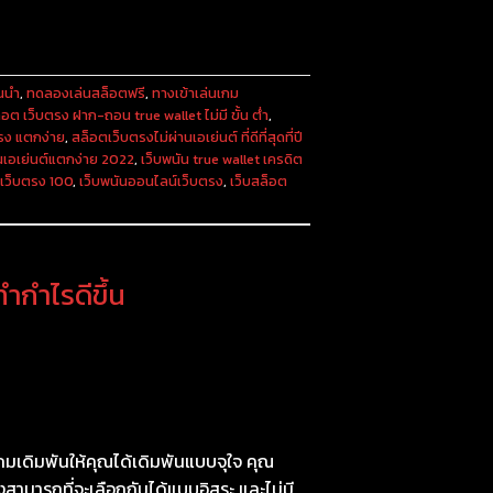
้นนำ
,
ทดลองเล่นสล็อตฟรี
,
ทางเข้าเล่นเกม
็อต เว็บตรง ฝาก-ถอน true wallet ไม่มี ขั้น ต่ํา
,
รง แตกง่าย
,
สล็อตเว็บตรงไม่ผ่านเอเย่นต์ ที่ดีที่สุดที่ปี
านเอเย่นต์แตกง่าย 2022
,
เว็บพนัน true wallet เครดิต
 เว็บตรง 100
,
เว็บพนันออนไลน์เว็บตรง
,
เว็บสล็อต
ำกำไรดีขึ้น
กมเดิมพันให้คุณได้เดิมพันแบบจุใจ คุณ
สามารถที่จะเลือกกันได้แบบอิสระ และไม่มี