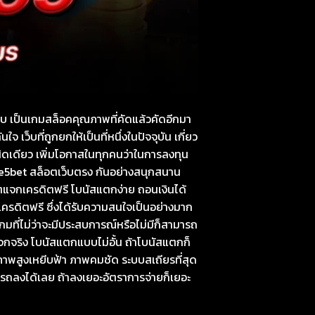
บ เป็นเกมสล็อคคุณภาพที่คัดแล้วคัดอีกมา
 เว็บที่ถูกยกให้เป็นที่หนึ่งในปัจจุบัน เกี่ยว
นิดเดียว เพิ่มโอกาสในทุกคนว่าในการลงทุน
น One5bet สล็อตเว็บตรง กันอย่างสนุกสนาน
อตแจกเครดิตฟรี โบนัสแตกง่าย ถอนเงินได้
ครดิตฟรี ซึ่งได้รับความสนใจเป็นอย่างมาก
มที่ไม่ว่าจะมีประสบการณ์หรือไม่มีก็สามารถ
่แจกจริง โบนัสแตกแบบไม่อั้น ถ้าโบนัสแตกก็
ุณภาพสูงเหยีบฟ้า ภาพคมชัด ระบบสเถียรที่สุด
รถลงได้เลย ถ้าลงเยอะอัตราการจ่ายก็เยอะ