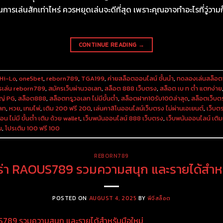
ิในการเล่นสักเท่าไหร่ ควรหยุดเล่นจะดีที่สุด เพราะคุณอาจทำอะไรที่วู่วา
CONTINUE READING
→
Hi-Lo
,
one5bet
,
reborn789
,
TGA199
,
ค่ายสล็อตออนไลน์ ชั้นนำ
,
ทดลองเล่นสล็อต
รเล่น reborn789
,
สมัครเว็บผ่านวอเลท
,
สล็อต 888 เว็บตรง
,
สล็อต เบ ท ต่ำ แตกง่าย
หญ่ PG
,
สล็อต888
,
สล็อตทรูวอเลท ไม่มีขั้นต่ำ
,
สล็อตฝาก10รับ100ล่าสุด
,
สล็อตเว็บต
ลท
,
หวย
,
เกมไพ่
,
เติม 200 ฟรี 200
,
เล่นคาสิโนออนไลน์เว็บตรง ไม่ผ่านเอเยนต์
,
เว็บต
น ไม่มี ขั้นต่ำ เติม ด้วย wallet
,
เว็บพนันออนไลน์ 888 เว็บตรง
,
เว็บพนันออนไลน์ เติม
น
,
โปรเติม 100 ฟรี 100
REBORN789
ร่า RAOUS789 รวมความสนุก และรายได้สำหร
POSTED ON
AUGUST 4, 2025
BY
พีจีสล็อต