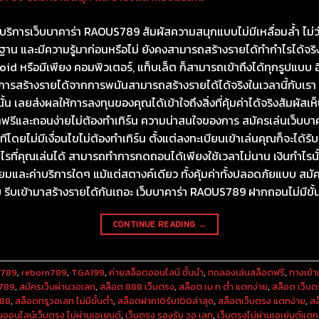
บริการเว็บบาคาร่า RAOUS789 สัมผัสความสนุกแบบไม่มีเหลื่อมล้ำ ไม่ว่
้นฐาน และมีความรู้มาก่อนหรือไม่ ยังคงสามารถสร้างรายได้ทำกำไรได้จริ
d หรือมีเพียง คอมพิวเตอร์, แท็บเล็ต ก็สามารถเข้าถึงได้ทุกรูปแบบ 
าะการสร้างรายได้จากการพนันสามารถสร้างรายได้ได้จริงในเวลานี้กับเรา จึ
้น เลยส่งผลให้การลงทุนของคุณได้เข้าใจถึงสิ่งที่คุ้มค่าได้จริงสัมผ
ตฟรีและถอนง่ายไม่ต้องทำเทิร์น ความน่าสนใจของการ สมัครเล่นเว็บบ
ทีโดยไม่มีเงื่อนไขไม่ต้องทำเทิร์น ตั้งแต่ลงทะเบียนเข้าเล่นคุณก็จะได้
ไรที่คุณเล่นได้ สามารถทำการกดถอนได้เพียงใช้เวลาไม่นาน เงินกำไรนั
และค่าบริการใดๆ แม้แต่สตางค์เดียว ทั้งคุ้มค่าทั้งปลอดภัยแบบ สมัครเว
ใย รีบเข้ามาสร้างรายได้กันเถอะ เว็บบาคาร่า RAOUS789 ฝากถอนไม่มีขั้น
CONTINUE READING
→
789
,
reborn789
,
TGA199
,
ค่ายสล็อตออนไลน์ ชั้นนำ
,
ทดลองเล่นสล็อตฟรี
,
ทางเข้
S789
,
สมัครเว็บผ่านวอเลท
,
สล็อต 888 เว็บตรง
,
สล็อต เบ ท ต่ำ แตกง่าย
,
สล็อต เว็บตร
888
,
สล็อตทรูวอเลท ไม่มีขั้นต่ำ
,
สล็อตฝาก10รับ100ล่าสุด
,
สล็อตเว็บตรง แตกง่าย
,
สล
โนออนไลน์เว็บตรง ไม่ผ่านเอเยนต์
,
เว็บตรง รองรับ วอ เลท
,
เว็บตรงไม่ผ่านเอเย่นต์แต