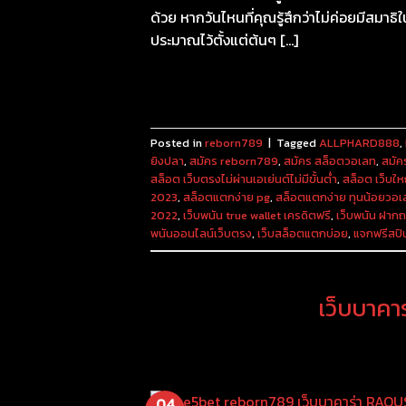
ด้วย หากวันไหนที่คุณรู้สึกว่าไม่ค่อยมีสมาธ
ประมาณไว้ตั้งแต่ต้นๆ […]
Posted in
reborn789
|
Tagged
ALLPHARD888
,
ยิงปลา
,
สมัคร reborn789
,
สมัคร สล็อตวอเลท
,
สมัค
สล็อต เว็บตรงไม่ผ่านเอเย่นต์ไม่มีขั้นต่ำ
,
สล็อต เว็บใ
2023
,
สล็อตแตกง่าย pg
,
สล็อตแตกง่าย ทุนน้อยวอเ
2022
,
เว็บพนัน true wallet เครดิตฟรี
,
เว็บพนัน ฝากถอ
พนันออนไลน์เว็บตรง
,
เว็บสล็อตแตกบ่อย
,
แจกฟรีสปิ
เว็บบาคา
04