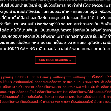
ยังมีโปรโมชั่นที่น่าสนใจมาให้ผู้เล่นได้มีโอกาส ที่จะทำกำไรได้ดีอีกด้
คุณเข้ามาเล่นได้อีกด้วย และแน่นอนว่าถ้าหากคุณชวนคนรู้จัก หรือบรรด
่คุ้มค่านั่นก็คือ ค่าคอมมิชชั่นโดยคุณจะได้ค่าคอมตั้งแต่ 1% สำหรับ
า กีฬา หวย ครบจบใน kaithong999 ขอบอกเลยว่าทางเราเว็บเดิมพัน k
ด้คัดมาให้ได้เดิมพันนั้น เป็นเกมที่คุณก็อาจจะรู้จักกันเป็นอย่างดี ถ
ับผิดชอบต่อสังคมเป็นอย่างมาก เพราะทุกครั้งที่คุณเข้าเล่นและได้กำไ
ราจะมาแนะนำนั้นมีหลากหลายประเภทเป็นอย่างมาก และมาดูกันดีกว่าว่ามี
ละ JOKER GAMING คาสิโนออนไลน์ เล่นได้หลายเกมหลายค่ายไม่ว่าจะ
CONTINUE READING
→
ig gaming
,
E-SPORT
,
JOKER Gaming
,
kaithong999
,
kaithong999 เว็บคาสิโนมือถ
น์ ชั้นนำ
,
คาสิโนออนไลน์
,
ทดลองเล่นสล็อตฟรี
,
ทางเข้าเล่นเกม reborn789
,
พีจี สล็
ง
,
สล็อต เบ ท ต่ำ แตกง่าย
,
สล็อต เว็บตรง ฝาก-ถอน true wallet ไม่มี ขั้น ต่ํา
,
สล็อต เ
บ100ล่าสุด
,
สล็อตออนไลน์
,
สล็อตเว็บตรง แตกง่าย
,
สล็อตเว็บตรงไม่ผ่านเอเย่นต์ ที่ดีท
ไม่ผ่านเอเยนต์
,
เว็บคาสิโนมือถือ
,
เว็บตรง รองรับ วอ เลท
,
เว็บตรงไม่ผ่านเอเย่นต์แต
์ 888 เว็บตรง
,
เว็บพนันออนไลน์ เติมผ่าน true wallet
,
เว็บพนันออนไลน์ เว็บตรง 100