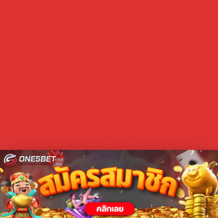
https://tga199.com/
https://reborn789.net/
https://true-
walletslot.net
https://reborn789.me/
https://jazz55.net/
https://walletslottrue.com
https://true-walletslot.net
https://slot-freecredit.top
https://true-walletslot.com
https://jazz55.top/
https://jazz-55.co/
https://jazz-55.com/
https://jazz-55.net/
https://jazz55.co/
https://g2gbetvip888.com/
https://g2gbetwallet.com/
https://g2gbetwallet.net/
https://xn--82ca8bbo3nc4a9d.com/
https://g2gbetwallet.co/
https://tga689.com
https://tga689.me/
https://tgabet689.com
https://tgabet689.net/
https://tgabet689.co
https://walletslottrue.com/
https://wallet-slottrue.com/
https://true-walletslot.net/
https://true-walletslot.com/
https://slot-freecredit.top/
หน้าแรก
สมัครสมาชิก
ทางเข้าเล่น
โปรโมชั่น
บทความ
ติดต่อเรา
Copyright 2026 ©
One5bet