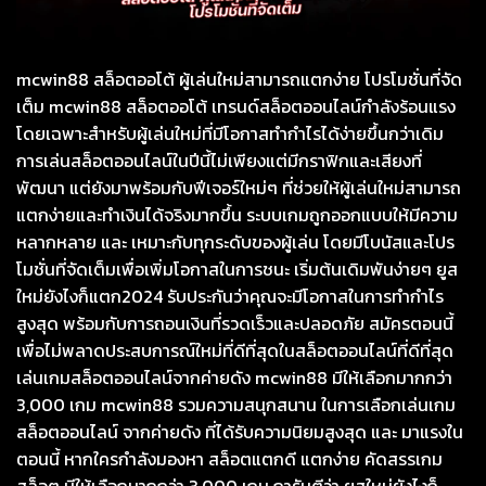
mcwin88 สล็อตออโต้ ผู้เล่นใหม่สามารถแตกง่าย โปรโมชั่นที่จัด
เต็ม mcwin88 สล็อตออโต้ เทรนด์สล็อตออนไลน์กำลังร้อนแรง
โดยเฉพาะสำหรับผู้เล่นใหม่ที่มีโอกาสทำกำไรได้ง่ายขึ้นกว่าเดิม
การเล่นสล็อตออนไลน์ในปีนี้ไม่เพียงแต่มีกราฟิกและเสียงที่
พัฒนา แต่ยังมาพร้อมกับฟีเจอร์ใหม่ๆ ที่ช่วยให้ผู้เล่นใหม่สามารถ
แตกง่ายและทำเงินได้จริงมากขึ้น ระบบเกมถูกออกแบบให้มีความ
หลากหลาย และ เหมาะกับทุกระดับของผู้เล่น โดยมีโบนัสและโปร
โมชั่นที่จัดเต็มเพื่อเพิ่มโอกาสในการชนะ เริ่มต้นเดิมพันง่ายๆ ยูส
ใหม่ยังไงก็แตก2024 รับประกันว่าคุณจะมีโอกาสในการทำกำไร
สูงสุด พร้อมกับการถอนเงินที่รวดเร็วและปลอดภัย สมัครตอนนี้
เพื่อไม่พลาดประสบการณ์ใหม่ที่ดีที่สุดในสล็อตออนไลน์ที่ดีที่สุด
เล่นเกมสล็อตออนไลน์จากค่ายดัง mcwin88 มีให้เลือกมากกว่า
3,000 เกม mcwin88 รวมความสนุกสนาน ในการเลือกเล่นเกม
สล็อตออนไลน์ จากค่ายดัง ที่ได้รับความนิยมสูงสุด และ มาแรงใน
ตอนนี้ หากใครกำลังมองหา สล็อตแตกดี แตกง่าย คัดสรรเกม