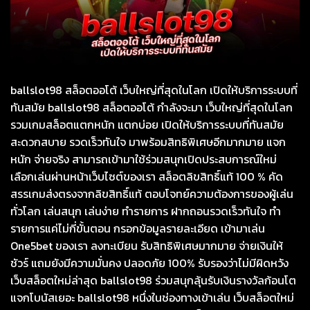
ballslot98 สล็อตออโต้ เว็บใหญ่ที่สุดในโลก เปิดให้บริการระบบที่
ทันสมัย ballslot98 สล็อตออโต้ กำลังจะมา เว็บใหญ่ที่สุดในโลก
รวมเกมสล็อตแตกหนัก แตกบ่อย เปิดให้บริการระบบที่ทันสมัย
สะดวกสบาย รวดเร็วทันใจ มาพร้อมสิทธิพิเศษอีกมากมาย แจก
หนัก จ่ายจริง สามารถเข้ามาใช้ร่วมสนุกเปิดประสบการณ์ใหม่
เลือกเล่นผ่านหน้าเว็บไซต์ของเรา สล็อตลิขสิทธิ์แท้ 100 % คัด
สรรเกมส่งตรงจากลิขสิทธิ์แท้ ตอบโจทย์ความต้องการของผู้เล่น
ทั่วโลก เล่นสนุก เล่นง่าย ทำรายการ ฝากถอนรวดเร็วทันใจ ทำ
รายการแค่ไม่กี่ขั้นตอน กรอกข้อมูลรายละเอียด เข้ามาเล่น
One5bet ของเรา ลงทะเบียน รับสิทธิพิเศษมากมาย จ่ายเงินให้
ชัวร์ แถมยังมีความมั่นคง ปลอดภัย 100% รับรองว่าไม่มีผิดหวัง
เว็บสล็อตใหม่ล่าสุด ballslot98 ร่วมสนุกลุ้นรับเงินรางวัลก้อนโต
แจกโบนัสเยอะ ballslot98 หนึ่งในช่องทางเข้าเล่น เว็บสล็อตใหม่