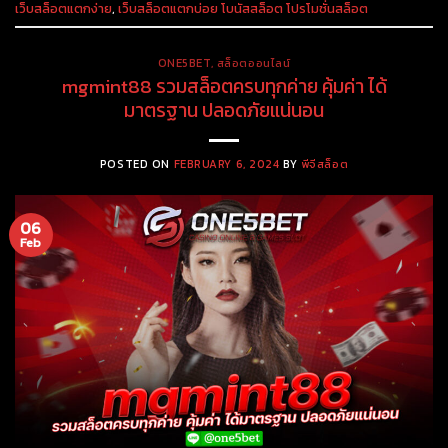
เว็บสล็อตแตกง่าย
,
เว็บสล็อตแตกบ่อย โบนัสสล็อต โปรโมชั่นสล็อต
ONE5BET
,
สล็อตออนไลน์
mgmint88 รวมสล็อตครบทุกค่าย คุ้มค่า ได้
มาตรฐาน ปลอดภัยแน่นอน
POSTED ON
FEBRUARY 6, 2024
BY
พีจีสล็อต
06
Feb