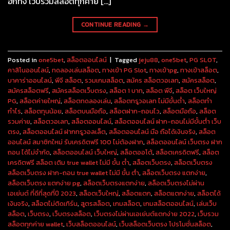
อีกทั้ง เว็บรวมสล็อตทุกค่าย […]
CONTINUE READING
→
Posted in
one5bet
,
สล็อตออนไลน์
|
Tagged
jeju88
,
one5bet
,
PG SLOT
,
คาสิโนออนไลน์
,
ทดลองเล่นสล็อต
,
ทางเข้า PG Slot
,
ทางเข้าpg
,
ทางเข้าสล็อต
,
บาคาร่าออนไลน์
,
พีจี สล็อต
,
รวมเกมสล็อต
,
สมัคร สล็อตวอเลท
,
สมัครสล็อต
,
สมัครสล็อตฟรี
,
สมัครสล็อตเว็บตรง
,
สล็อต 1 บาท
,
สล็อต พีจี
,
สล็อต เว็บใหญ่
PG
,
สล็อตค่ายใหญ่
,
สล็อตทดลองเล่น
,
สล็อตทรูวอเลท ไม่มีขั้นต่ำ
,
สล็อตทำ
กำไร
,
สล็อตทุนน้อย
,
สล็อตบนมือถือ
,
สล็อตฝาก-ถอนไว
,
สล็อตมือถือ
,
สล็อต
รวมค่าย
,
สล็อตวอเลท
,
สล็อตออนไลน์
,
สล็อตออนไลน์ ฝาก-ถอนไม่มีขั้นต่ํา เว็บ
ตรง
,
สล็อตออนไลน์ ฝากทรูวอลเล็ต
,
สล็อตออนไลน์ มือ ถือได้เงินจริง
,
สล็อต
ออนไลน์ สมาชิกใหม่ รับเครดิตฟรี 100 ไม่ต้องฝาก
,
สล็อตออนไลน์ เว็บตรง ฝาก
ถอน ได้ไม่จำกัด
,
สล็อตออนไลน์ เว็บใหญ่
,
สล็อตออโต้
,
สล็อตเครดิตฟรี
,
สล็อต
เครดิตฟรี สล็อต เติม true wallet ไม่มี ขั้น ต่ำ
,
สล็อตเว็บตรง
,
สล็อตเว็บตรง
สล็อตเว็บตรง ฝาก-ถอน true wallet ไม่มี ขั้น ต่ํา
,
สล็อตเว็บตรง แตกง่าย
,
สล็อตเว็บตรง แตกง่าย pg
,
สล็อตเว็บตรงแตกง่าย
,
สล็อตเว็บตรงไม่ผ่าน
เอเย่นต์ ที่ดีที่สุดที่ปี 2023
,
สล็อตเว็บใหญ่
,
สล็อตแตก
,
สล็อตแตกง่าย
,
สล็อตได้
เงินจริง
,
สล็อตไม่ติดเทิร์น
,
สูตรสล็อต
,
เกมสล็อต
,
เกมสล็อตออนไลน์
,
เล่นเว็บ
สล็อต
,
เว็บตรง
,
เว็บตรงสล็อต
,
เว็บตรงไม่ผ่านเอเย่นต์แตกง่าย 2022
,
เว็บรวม
สล็อตทุกค่าย wallet
,
เว็บสล็อตออนไลน์
,
เว็บสล็อตเว็บตรง โปรโมชั่นสล็อต
,