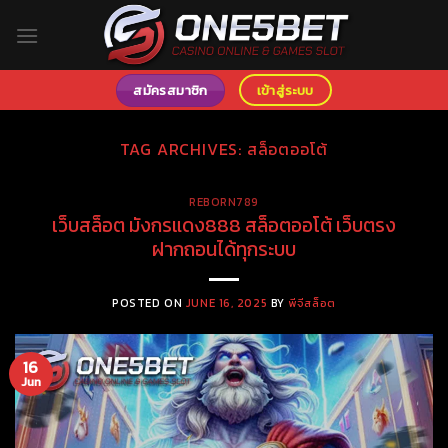
Skip
to
content
สมัครสมาชิก
เข้าสู่ระบบ
TAG ARCHIVES:
สล็อตออโต้
REBORN789
เว็บสล็อต มังกรแดง888 สล็อตออโต้ เว็บตรง
ฝากถอนได้ทุกระบบ
POSTED ON
JUNE 16, 2025
BY
พีจีสล็อต
16
Jun