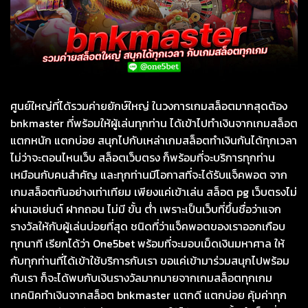
ศูนย์ใหญ่ที่ได้รวมค่ายยักษ์ใหญ่ ในวงการเกมสล็อตมากสุดต้อง
bnkmaster ที่พร้อมให้ผู้เล่นทุกท่าน ได้เข้าไปทำเงินจากเกมสล็อต
แตกหนัก แตกบ่อย สนุกไปกับเหล่าเกมสล็อตทำเงินกันได้ทุกเวลา
ไม่ว่าจะตอนไหนเว็บ สล็อตเว็บตรง ก็พร้อมที่จะบริการทุกท่าน
เหมือนกับคนสำคัญ และทุกท่านมีโอกาสที่จะได้รับแจ็คพอต จาก
เกมสล็อตกันอย่างเท่าเทียม เพียงแค่เข้าเล่น สล็อต pg เว็บตรงไม่
ผ่านเอเย่นต์ ฝากถอน ไม่มี ขั้น ต่ํา เพราะเป็นเว็บที่ขึ้นชื่อว่าแจก
รางวัลให้กับผู้เล่นบ่อยที่สุด ชนิดที่ว่าแจ็คพอตของเราออกเกือบ
ทุกนาที เรียกได้ว่า One5bet พร้อมที่จะมอบเม็ดเงินมหาศาล ให้
กับทุกท่านที่ได้เข้าใช้บริการกับเรา ขอแค่เข้ามาร่วมสนุกไปพร้อม
กับเรา ก็จะได้พบกับเงินรางวัลมากมายจากเกมสล็อตทุกเกม
เทคนิคทำเงินจากสล็อต bnkmaster แตกดี แตกบ่อย คุ้มค่าทุก