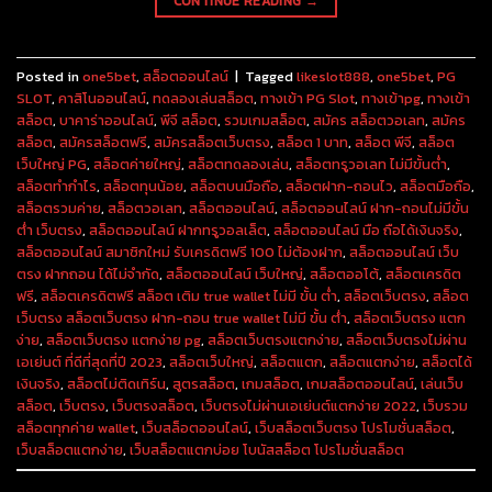
CONTINUE READING
→
Posted in
one5bet
,
สล็อตออนไลน์
|
Tagged
likeslot888
,
one5bet
,
PG
SLOT
,
คาสิโนออนไลน์
,
ทดลองเล่นสล็อต
,
ทางเข้า PG Slot
,
ทางเข้าpg
,
ทางเข้า
สล็อต
,
บาคาร่าออนไลน์
,
พีจี สล็อต
,
รวมเกมสล็อต
,
สมัคร สล็อตวอเลท
,
สมัคร
สล็อต
,
สมัครสล็อตฟรี
,
สมัครสล็อตเว็บตรง
,
สล็อต 1 บาท
,
สล็อต พีจี
,
สล็อต
เว็บใหญ่ PG
,
สล็อตค่ายใหญ่
,
สล็อตทดลองเล่น
,
สล็อตทรูวอเลท ไม่มีขั้นต่ำ
,
สล็อตทำกำไร
,
สล็อตทุนน้อย
,
สล็อตบนมือถือ
,
สล็อตฝาก-ถอนไว
,
สล็อตมือถือ
,
สล็อตรวมค่าย
,
สล็อตวอเลท
,
สล็อตออนไลน์
,
สล็อตออนไลน์ ฝาก-ถอนไม่มีขั้น
ต่ํา เว็บตรง
,
สล็อตออนไลน์ ฝากทรูวอลเล็ต
,
สล็อตออนไลน์ มือ ถือได้เงินจริง
,
สล็อตออนไลน์ สมาชิกใหม่ รับเครดิตฟรี 100 ไม่ต้องฝาก
,
สล็อตออนไลน์ เว็บ
ตรง ฝากถอน ได้ไม่จำกัด
,
สล็อตออนไลน์ เว็บใหญ่
,
สล็อตออโต้
,
สล็อตเครดิต
ฟรี
,
สล็อตเครดิตฟรี สล็อต เติม true wallet ไม่มี ขั้น ต่ำ
,
สล็อตเว็บตรง
,
สล็อต
เว็บตรง สล็อตเว็บตรง ฝาก-ถอน true wallet ไม่มี ขั้น ต่ํา
,
สล็อตเว็บตรง แตก
ง่าย
,
สล็อตเว็บตรง แตกง่าย pg
,
สล็อตเว็บตรงแตกง่าย
,
สล็อตเว็บตรงไม่ผ่าน
เอเย่นต์ ที่ดีที่สุดที่ปี 2023
,
สล็อตเว็บใหญ่
,
สล็อตแตก
,
สล็อตแตกง่าย
,
สล็อตได้
เงินจริง
,
สล็อตไม่ติดเทิร์น
,
สูตรสล็อต
,
เกมสล็อต
,
เกมสล็อตออนไลน์
,
เล่นเว็บ
สล็อต
,
เว็บตรง
,
เว็บตรงสล็อต
,
เว็บตรงไม่ผ่านเอเย่นต์แตกง่าย 2022
,
เว็บรวม
สล็อตทุกค่าย wallet
,
เว็บสล็อตออนไลน์
,
เว็บสล็อตเว็บตรง โปรโมชั่นสล็อต
,
เว็บสล็อตแตกง่าย
,
เว็บสล็อตแตกบ่อย โบนัสสล็อต โปรโมชั่นสล็อต