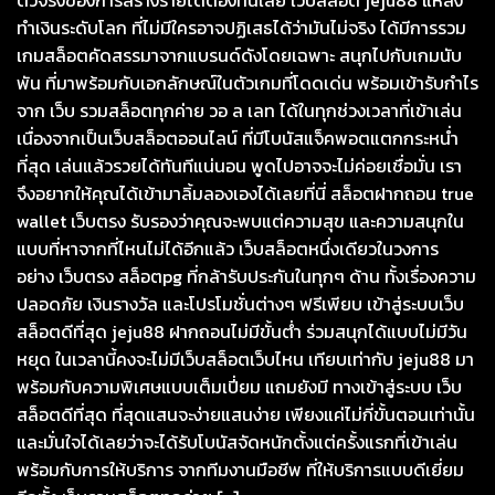
ตัวจริงของการสร้างรายได้ต้องที่นี่เลย เว็บสล็อต jeju88 แหล่ง
ทำเงินระดับโลก ที่ไม่มีใครอาจปฏิเสธได้ว่ามันไม่จริง ได้มีการรวม
เกมสล็อตคัดสรรมาจากแบรนด์ดังโดยเฉพาะ สนุกไปกับเกมนับ
พัน ที่มาพร้อมกับเอกลักษณ์ในตัวเกมที่โดดเด่น พร้อมเข้ารับกำไร
จาก เว็บ รวมสล็อตทุกค่าย วอ ล เลท ได้ในทุกช่วงเวลาที่เข้าเล่น
เนื่องจากเป็นเว็บสล็อตออนไลน์ ที่มีโบนัสแจ็คพอตแตกกระหน่ำ
ที่สุด เล่นแล้วรวยได้ทันทีแน่นอน พูดไปอาจจะไม่ค่อยเชื่อมั่น เรา
จึงอยากให้คุณได้เข้ามาลิ้มลองเองได้เลยที่นี่ สล็อตฝากถอน true
wallet เว็บตรง รับรองว่าคุณจะพบแต่ความสุข และความสนุกใน
แบบที่หาจากที่ไหนไม่ได้อีกแล้ว เว็บสล็อตหนึ่งเดียวในวงการ
อย่าง เว็บตรง สล็อตpg ที่กล้ารับประกันในทุกๆ ด้าน ทั้งเรื่องความ
ปลอดภัย เงินรางวัล และโปรโมชั่นต่างๆ ฟรีเพียบ เข้าสู่ระบบเว็บ
สล็อตดีที่สุด jeju88 ฝากถอนไม่มีขั้นต่ํา ร่วมสนุกได้แบบไม่มีวัน
หยุด ในเวลานี้คงจะไม่มีเว็บสล็อตเว็บไหน เทียบเท่ากับ jeju88 มา
พร้อมกับความพิเศษแบบเต็มเปี่ยม แถมยังมี ทางเข้าสู่ระบบ เว็บ
สล็อตดีที่สุด ที่สุดแสนจะง่ายแสนง่าย เพียงแค่ไม่กี่ขั้นตอนเท่านั้น
และมั่นใจได้เลยว่าจะได้รับโบนัสจัดหนักตั้งแต่ครั้งแรกที่เข้าเล่น
พร้อมกับการให้บริการ จากทีมงานมือชีพ ที่ให้บริการแบบดีเยี่ยม