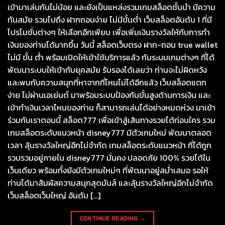
เข้ามาเล่นกันไม่น้อย และยังเป็นแหล่งรวมเกมสล็อตชั้นนำ มีความ
ทันสมัย รวมไปถึง ฝากถอนง่าย ไม่มีขั้นต่ำ เว็บสล็อตอันดับ 1 ที่มี
โปรโมชั่นต่างๆ ให้เลือกอีกเพียบ เพื่อเพิ่มเงินรางวัลให้กับการทำ
เงินของท่านได้มากขึ้น วันนี้ สล็อตเว็บตรง ฝาก-ถอน true wallet
ไม่มี ขั้น ต่ํา พร้อมเปิดให้เข้าใช้บริการแล้ว กับระบบเกมต่างๆ ที่ได้
พัฒนาระบบให้เข้ากับยุคสมัย รับรองได้เลยว่า ท่านจะไม่ผิดหวัง
และพบกับความสนุกที่หาจากที่ไหนไม่ได้อีกแล้ว เว็บสล็อตแตก
ง่าย ไม่ผ่านเอเย่นต์ มาพร้อมระบบป้องกันขั้นสูงด้านการเงิน และ
เข้าทำเงินเวลาไหนของท่าน ก็สามารถเล่นได้อย่างหมดห่วง มาเข้า
ร่วมกับเราตอนนี้ สล็อต777 เพื่อเข้าสู่เส้นทางรวยได้ก่อนใคร รวม
เกมสล็อตระดับแนวหน้า disney777 มีตัวเกมใหม่ พัฒนาตลอด
เวลา ลุ้นรางวัลใหญ่อีกไม่จำกัด เกมสล็อตระดับแนวหน้า ที่ได้ถูก
รวบรวมอยู่ภายใน disney777 มั่นคง ปลอดภัย 100% รวยได้ใน
เว็บเดียว พร้อมทั้งยังมีตัวเกมใหม่ๆ ที่พัฒนาอยู่สม่ำเสมอ รอให้
ท่านได้มาสัมผัสความสนุกสุดมันส์ และลุ้นรางวัลใหญ่อีกไม่จำกัด
เว็บสล็อตเว็บใหญ่ อันดับ […]
CONTINUE READING
→