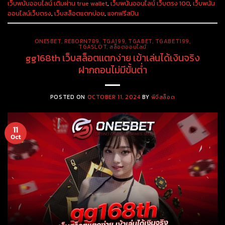
เว็บพนันออนไลน์ เติมผ่าน true wallet
,
เว็บพนันออนไลน์ เว็บตรง 100
,
เว็บพนัน
ออนไลน์เว็บตรง
,
เว็บสล็อตแตกบ่อย
,
แจกฟรีสปิน
ONE5BET
,
REBORN789
,
TGA199
,
TGABET
,
TGABET199
,
TGASLOT
,
สล็อตออนไลน์
gg168th เว็บสล็อตแตกง่าย เข้าเล่นได้เงินจริง
ฝากถอนไม่มีขั้นต่ำ
POSTED ON
OCTOBER 11, 2024
BY
พีจีสล็อต
11
Oct