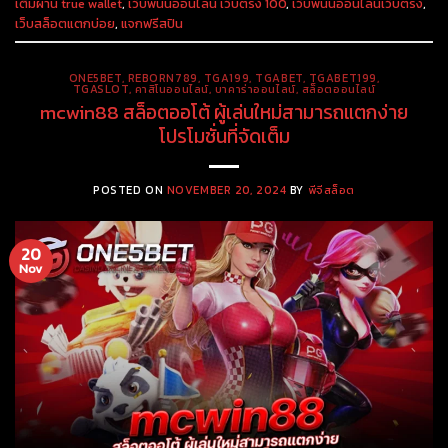
เติมผ่าน true wallet
,
เว็บพนันออนไลน์ เว็บตรง 100
,
เว็บพนันออนไลน์เว็บตรง
,
เว็บสล็อตแตกบ่อย
,
แจกฟรีสปิน
ONE5BET
,
REBORN789
,
TGA199
,
TGABET
,
TGABET199
,
TGASLOT
,
คาสิโนออนไลน์
,
บาคาร่าออนไลน์
,
สล็อตออนไลน์
mcwin88 สล็อตออโต้ ผู้เล่นใหม่สามารถแตกง่าย
โปรโมชั่นที่จัดเต็ม
POSTED ON
NOVEMBER 20, 2024
BY
พีจีสล็อต
20
Nov