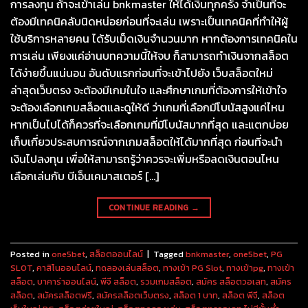
การลงทุน ถ้าจะเข้าเล่น bnkmaster ให้ได้เงินทุกครั้ง จำเป็นที่จะ
ต้องมีเทคนิคลับนิดหน่อยก่อนที่จะเล่น เพราะเป็นเทคนิคที่ทำให้ผู้
ใช้บริการหลายคน ได้รับเม็ดเงินจำนวนมาก หากต้องการเทคนิคใน
การเล่น เพียงแค่อ่านบทความนี้ให้จบ ก็สามารถทำเงินจากสล็อต
ได้ง่ายขึ้นแน่นอน อันดับแรกก่อนที่จะเข้าไปยัง เว็บสล็อตใหม่
ล่าสุดเว็บตรง จะต้องมีเกมในใจ และศึกษาเกมที่ต้องการให้เข้าใจ
จะต้องเลือกเกมสล็อตและดูให้ดี ว่าเกมที่เลือกมีโบนัสสูงแค่ไหน
หากเป็นไปได้ก็ควรที่จะเลือกเกมที่มีโบนัสมากที่สุด และแตกบ่อย
เก็บเกี่ยวประสบการณ์จากเกมสล็อตให้ได้มากที่สุด ก่อนที่จะนำ
เงินไปลงทุน เพื่อให้สามารถรู้ว่าควรจะเพิ่มหรือลดเงินตอนไหน
เลือกเล่นกับ บีเอ็นเคมาสเตอร์ […]
CONTINUE READING
→
Posted in
one5bet
,
สล็อตออนไลน์
|
Tagged
bnkmaster
,
one5bet
,
PG
SLOT
,
คาสิโนออนไลน์
,
ทดลองเล่นสล็อต
,
ทางเข้า PG Slot
,
ทางเข้าpg
,
ทางเข้า
สล็อต
,
บาคาร่าออนไลน์
,
พีจี สล็อต
,
รวมเกมสล็อต
,
สมัคร สล็อตวอเลท
,
สมัคร
สล็อต
,
สมัครสล็อตฟรี
,
สมัครสล็อตเว็บตรง
,
สล็อต 1 บาท
,
สล็อต พีจี
,
สล็อต