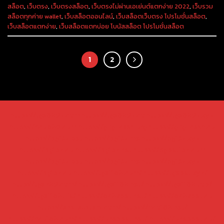
สล็อต
,
เว็บตรง
,
เว็บตรงสล็อต
,
เว็บตรงไม่ผ่านเอเย่นต์แตกง่าย 2022
,
เว็บรวม
สล็อตทุกค่าย wallet
,
เว็บสล็อตออนไลน์
,
เว็บสล็อตเว็บตรง โปรโมชั่นสล็อต
,
เว็บสล็อตแตกง่าย
,
เว็บสล็อตแตกบ่อย โบนัสสล็อต โปรโมชั่นสล็อต
1
2
https://tga689z.com
https://tga689z.co
https://tga689z.xyz
https://rico689.com
https://g2g-cash.org
https://g2g-cash.co
https://pg15k.bet
https://pg15k.me
https://pg15k.xyz
https://pg15k.co
https://pg15k.net
https://pgbet15k.com
https://pg15k.bet
https://pg15k.me
https://pg15k.xyz
https://pg15k.co
https://tga1168.com/
https://tgabet.xyz/
http://tga789.com/
https://tga1168.net/
https://tga1168.top/
https://tga1168.life/
https://678xbet.net/
https://678xbet.co
https://ans-allstars.com/
https://rico168.net/
https://rico168.com/
https://one5bet.net/
https://one5bet.co/