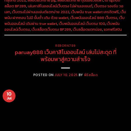
ที่สุดที่ปี 2023
,
สล็อตแตกง่าย pg
,
สล็อตแตกง่าย ทุนน้อยวอเลท
,
เข้าสู่ระบบ
สล็อต BF289
,
เล่นคาสิโนออนไลน์เว็บตรง ไม่ผ่านเอเยนต์
,
เว็บตรง รองรับ วอ
เลท
,
เว็บตรงไม่ผ่านเอเย่นต์แตกง่าย 2022
,
เว็บพนัน true wallet เครดิตฟรี
,
เว็บ
พนัน ฝากถอน ไม่มี ขั้นต่ำ เติม ด้วย wallet
,
เว็บพนันออนไลน์ 888 เว็บตรง
,
เว็บ
พนันออนไลน์ เติมผ่าน true wallet
,
เว็บพนันออนไลน์ เว็บตรง 100
,
เว็บพนัน
ออนไลน์เว็บตรง
,
เว็บสล็อตเว็บตรง BF289
,
เว็บสล็อตแตกบ่อย
,
แจกฟรีสปิน
REBORN789
paruay888 เว็บคาสิโนออนไลน์ เล่นไม่สะดุด ที่
พร้อมพาสู่ความสำเร็จ
POSTED ON
JULY 10, 2025
BY
พีจีสล็อต
10
Jul