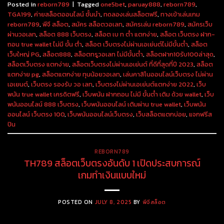
Posted in
reborn789
|
Tagged
one5bet
,
paruay888
,
reborn789
,
TGA199
,
ค่ายสล็อตออนไลน์ ชั้นนำ
,
ทดลองเล่นสล็อตฟรี
,
ทางเข้าเล่นเกม
reborn789
,
พีจี สล็อต
,
สมัคร สล็อตวอเลท
,
สมัครเล่น reborn789
,
สมัครเว็บ
ผ่านวอเลท
,
สล็อต 888 เว็บตรง
,
สล็อต เบ ท ต่ำ แตกง่าย
,
สล็อต เว็บตรง ฝาก-
ถอน true wallet ไม่มี ขั้น ต่ํา
,
สล็อต เว็บตรงไม่ผ่านเอเย่นต์ไม่มีขั้นต่ำ
,
สล็อต
เว็บใหญ่ PG
,
สล็อต888
,
สล็อตทรูวอเลท ไม่มีขั้นต่ำ
,
สล็อตฝาก10รับ100ล่าสุด
,
สล็อตเว็บตรง แตกง่าย
,
สล็อตเว็บตรงไม่ผ่านเอเย่นต์ ที่ดีที่สุดที่ปี 2023
,
สล็อต
แตกง่าย pg
,
สล็อตแตกง่าย ทุนน้อยวอเลท
,
เล่นคาสิโนออนไลน์เว็บตรง ไม่ผ่าน
เอเยนต์
,
เว็บตรง รองรับ วอ เลท
,
เว็บตรงไม่ผ่านเอเย่นต์แตกง่าย 2022
,
เว็บ
พนัน true wallet เครดิตฟรี
,
เว็บพนัน ฝากถอน ไม่มี ขั้นต่ำ เติม ด้วย wallet
,
เว็บ
พนันออนไลน์ 888 เว็บตรง
,
เว็บพนันออนไลน์ เติมผ่าน true wallet
,
เว็บพนัน
ออนไลน์ เว็บตรง 100
,
เว็บพนันออนไลน์เว็บตรง
,
เว็บสล็อตแตกบ่อย
,
แจกฟรีส
ปิน
REBORN789
TH789 สล็อตเว็บตรงอันดับ 1 เปิดประสบการณ์
เกมทำเงินแบบใหม่
POSTED ON
JULY 8, 2025
BY
พีจีสล็อต