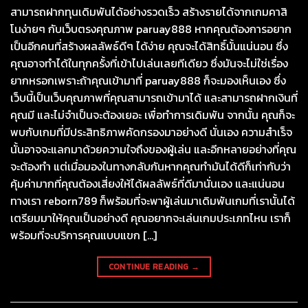
สามารถฝากทุนเดิมพันได้อย่างรวดเร็ว สร้างรายได้จากเกมคาสิ
โนง่ายๆ กับเว็บตรงคุณภาพ paruay888 หากคุณต้องการอยาก
เป็นอีกคนที่สร้างผลลัพธ์ดีๆ ได้ง่าย คุณจะได้สิทธิ์นั้นแน่นอน ซึ่ง
คุณอาจทำได้ในทุกครั้งที่เข้าไปเล่นเลยทีเดียว ซึ่งมันจะไม่ใช่เรื่อง
ยากหรอกเพราะถ้าคุณเข้ามาที่ paruay888 ก็จะมองเห็นเอง ซึ่ง
เว็บนี้เป็นเว็บคุณภาพที่คุณสามารถเข้ามาได้ และสามารถฝากเงินที่
คุณมี และไม่จำเป็นจะต้องเยอะ เพื่อทำการเดิมพัน จากนั้น คุณก็จะ
พบกับเกมที่มีประสิทธิภาพคัดกรองมาอย่างดี นั่นเอง ความสำเร็จ
นั้นอาจจะแลกมาด้วยความใจถึงของผู้เล่น และอีกหลายอย่างที่คุณ
จะต้องทำ แต่เมื่อมองในทางกลับกันหากคุณทำมันได้ดีก็เท่ากับว่า
คุ้มค่ามากที่คุณต้องเสี่ยงให้ได้ผลลัพธ์ที่ดีมานั่นเอง และแน่นอน
ทางเรา reborn789 ก็พร้อมที่จะพาผู้เล่นมาเดิมพันเกมที่เรานั้นได้
เตรียมมาให้คุณเป็นอย่างดี คุณอยากจะเล่นเกมประเภทไหน เราก็
พร้อมที่จะบริการคุณแบบแขก […]
CONTINUE READING
→