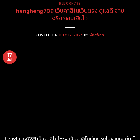
REBORN789
hengheng789 เว็บคาสิโนเว็บตรง ดูแลดี จ่าย
จริง ถอนเงินไว
POSTED ON
JULY 17, 2025
BY
พีจีสล็อต
17
Jul
hengheng789 เว็บคาสิโนใหญ่ เป็นคาสิโนเว็บตรงไม่ผ่านเอเย่นต์