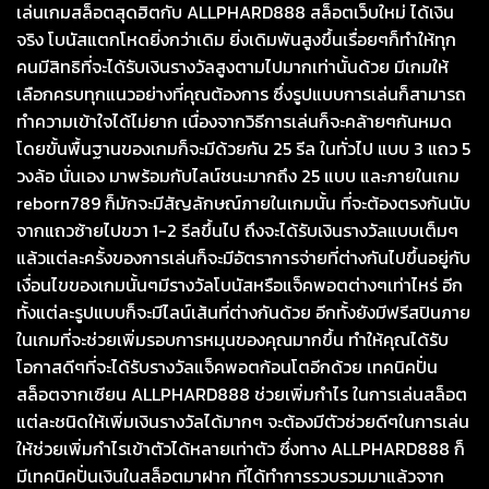
เล่นเกมสล็อตสุดฮิตกับ ALLPHARD888 สล็อตเว็บใหม่ ได้เงิน
จริง โบนัสแตกโหดยิ่งกว่าเดิม ยิ่งเดิมพันสูงขึ้นเรื่อยๆก็ทำให้ทุก
คนมีสิทธิที่จะได้รับเงินรางวัลสูงตามไปมากเท่านั้นด้วย มีเกมให้
เลือกครบทุกแนวอย่างที่คุณต้องการ ซึ่งรูปแบบการเล่นก็สามารถ
ทำความเข้าใจได้ไม่ยาก เนื่องจากวิธีการเล่นก็จะคล้ายๆกันหมด
โดยขั้นพื้นฐานของเกมก็จะมีด้วยกัน 25 รีล ในทั่วไป แบบ 3 แถว 5
วงล้อ นั่นเอง มาพร้อมกับไลน์ชนะมากถึง 25 แบบ และภายในเกม
reborn789 ก็มักจะมีสัญลักษณ์ภายในเกมนั้น ที่จะต้องตรงกันนับ
จากแถวซ้ายไปขวา 1-2 รีลขึ้นไป ถึงจะได้รับเงินรางวัลแบบเต็มๆ
แล้วแต่ละครั้งของการเล่นก็จะมีอัตราการจ่ายที่ต่างกันไปขึ้นอยู่กับ
เงื่อนไขของเกมนั้นๆมีรางวัลโบนัสหรือแจ็คพอตต่างๆเท่าไหร่ อีก
ทั้งแต่ละรูปแบบก็จะมีไลน์เส้นที่ต่างกันด้วย อีกทั้งยังมีฟรีสปินภาย
ในเกมที่จะช่วยเพิ่มรอบการหมุนของคุณมากขึ้น ทำให้คุณได้รับ
โอกาสดีๆที่จะได้รับรางวัลแจ็คพอตก้อนโตอีกด้วย เทคนิคปั่น
สล็อตจากเซียน ALLPHARD888 ช่วยเพิ่มกำไร ในการเล่นสล็อต
แต่ละชนิดให้เพิ่มเงินรางวัลได้มากๆ จะต้องมีตัวช่วยดีๆในการเล่น
ให้ช่วยเพิ่มกำไรเข้าตัวได้หลายเท่าตัว ซึ่งทาง ALLPHARD888 ก็
มีเทคนิคปั่นเงินในสล็อตมาฝาก ที่ได้ทำการรวบรวมมาแล้วจาก