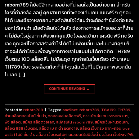
reborn789 ก็ยังมีอีกหลายอย่างที่น่าสนใจเป็นอย่างมาก สำหรับ
ใครที่กำลังลังเลอยู่ คุณสามารถที่จะลองเล่นเกมแบบฟรี ๆ ดูก่อน
ก็ได้ และเชื่อว่าหลายคนคงตัดสินใจได้แน่ว่าจะต้องทำยังไงต่อ และ
บอกได้เลยว่า เมื่อตัดสินใจได้แล้ว ช่องทางการสมัครของเราก็ง่าย
ๆ ไม่มีอะไรยุ่งยาก เพียงแค่คุณเปิดใจลองเข้ามา เครดิตฟรี กดรับ
เอง คุณจะมีโอกาสสร้างกำไรได้ดีไม่แพ้คนอื่น และในบางทีคุณ ก็
อาจจะได้กำไรจนเฟื่องฟูจากทางเราไปแบบไม่ได้คาดคิด TH789
เว็บตรง 100 สล็อตลื่น ไม่มีสะดุด ทุกค่ายในเว็บเดียว เข้ามาเล่น
TH789 เว็บตรงสล็อตที่จะทำให้คุณลืมเว็บที่ไม่มีคุณภาพพวกนั้น
ไปเลย […]
CONTINUE READING
→
Posted in
reborn789
|
Tagged
one5bet
,
reborn789
,
TGA199
,
TH789
,
ค่ายสล็อตออนไลน์ ชั้นนำ
,
ทดลองเล่นสล็อตฟรี
,
ทางเข้าเล่นเกม reborn789
,
พีจี สล็อต
,
สมัคร สล็อตวอเลท
,
สมัครเล่น reborn789
,
สมัครเว็บผ่านวอเลท
,
สล็อต 888 เว็บตรง
,
สล็อต เบ ท ต่ำ แตกง่าย
,
สล็อต เว็บตรง ฝาก-ถอน true
wallet ไม่มี ขั้น ต่ํา
,
สล็อต เว็บตรงไม่ผ่านเอเย่นต์ไม่มีขั้นต่ำ
,
สล็อต เว็บใหญ่ PG
,