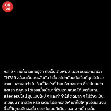
08
Jul
หลาย ๆ คนก็อาจเคยรู้จัก กับเว็บเดิมพันมาเยอะ แต่บอกเลยว่า
TH789 สล็อตเว็บตรงอันดับ 1 นั้นจะไม่หมือนกับเว็บที่คุณได้เจอ
มาแน่ บอกเลยว่า ในเว็บนี้มีอะไรที่น่าสนใจเยอะมาก ซึ่งแน่นอนว่า
สิ่งแรก ที่คุณจะได้เจอเมื่อเข้ามาที่เว็บเรา คุณจะได้เจอกับเกม
สล็อตออนไลน์ รูปแบบใหม่ ๆ และทำกำไรได้ดีมาก ๆ ไม่ว่าจะเป็น
เกมแบบ คลาสสิก หรือ ระดับ โปรเกรสซีฟ เราก็มีให้คุณได้เล่นจน
นิ้วชี้ที่คุณคลิกจอนั้น ปวดกันเลยทีเดียว นอกจากนี้ทางเว็บ