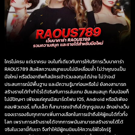
ใครไม่ครบ แต่เราครบ จบในที่เดียวกับการให้บริการเว็บบาคาร่า
RAOUS789 สัมผัสความสนุกแบบไม่มีเหลื่อมล้ำ ไม่ว่าคุณจะเป็น
มือใหม่ หรือมืออาชีพก็สมัครเข้าร่วมลงทุนได้ง่าย ไม่ว่าจะมี
ประสบการณ์มีพื้นฐาน และมีความรู้มาก่อนหรือไม่ ยังคงสามารถ
สร้างรายได้ทำกำไรได้จริงกับการเล่นเกม อันแสนสนุก ที่งบน้อยก็
ไม่มีปัญหา เพียงแค่คุณมีสมาร์ตโฟน IOS, Android หรือมีเพียง
คอมพิวเตอร์, แท็บเล็ต ก็สามารถเข้าถึงได้ทุกรูปแบบ อีกอย่างเว็บ
ของเรารองรับทุกภาษาเพิ่มทางเลือกในการเข้าถึงให้ผู้คนได้ทั่วทั้ง
โลก เพราะการสร้างรายได้จากการพนันสามารถสร้างรายได้ได้
จริงในเวลานี้กับเรา จึงทำให้มีผู้คนนิยมให้ความใฝ่ใจใคร่รู้