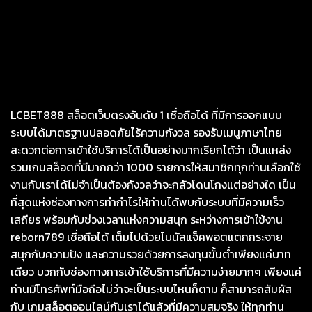
LCBET888 สล็อตเว็บตรงอันดับ 1 เชื่อถือได้ ที่มีการออกแบบ
ระบบได้มาตรฐานปลอดภัยไร้ความกังวล รองรับเมนูภาษาไทย
สะดวกต่อการเข้าใช้บริการได้เป็นอย่างมากเรียกได้ว่า เป็นแหล่ง
รวมเกมสล็อตที่มีมากกว่า 1000 รายการให้สมาชิกทุกท่านเลือกใช้
งานกับเราได้ไม่จำเป็นต้องกังวลว่าจะกลัวโดนโกงแต่อย่างใด เป็น
ที่สุดแห่งช่องทางการทำกำไรให้ท่านได้พบกับระบบที่มีความเร็ว
เสถียร พร้อมกับช่วงเวลาแห่งความสนุก ระหว่างการเข้าใช้งาน
reborn789 เชื่อถือได้ เต็มไปด้วยโบนัสแจ็คพอตแตกกระจาย
สนุกกับความปัง และความรวยด้วยการลงทุนขั้นต่ำเพียงแค่บาท
เดียว บวกกับช่องทางการเข้าใช้บริการที่มีความง่ายมากๆ เพียงแค่
ท่านมีโทรศัพท์มือถือไม่ว่าจะเป็นระบบไหนก็ตาม ก็สามารถสัมผัส
กับ เกมสล็อตออนไลน์กับเราได้แล้วที่มีความสมจริง ให้ทุกท่าน