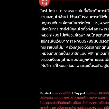
Aug
ใครไม่ครบ แต่เราครบ จบในที่เดียวกับการให้
ร่วมลงทุนได้ง่าย ไม่ว่าจะมีประสบการณ์มีพื
ปัญหา เพียงแค่คุณมีสมาร์ตโฟน IOS, Androi
เลือกในการเข้าถึงให้ผู้คนได้ทั่วทั้งโลก เพร
reborn789 ไม่เพียงแค่เฉพาะคนไทยเราเท่านั
สมัครเล่นเว็บบาคาร่า RAOUS789 รับเครดิ
กับเราแบบไม่มี IP ร่วมคุณจะได้รับเครดิตทัน
เหมือนกับคุณเป็นสมาชิกแบบ VIP ทุกเงินกำ
จำนวนเงินสกุลไทย แบบไม่ถูกหักค่าธรรมเนียม
ให้บริการที่ไหนมาก่อน เพราะฉะนั้นรอช้าอยู่
Posted in
reborn789
|
Tagged
one5bet
,
RAOUS
สมัครเล่น reborn789
,
สมัครเล่นเว็บบาคาร่า RAOU
ไม่ผ่านเอเย่นต์ไม่มีขั้นต่ำ
,
สล็อต เว็บใหญ่ PG
,
สล็อต
แตกง่าย pg
,
สล็อตแตกง่าย ทุนน้อยวอเลท
,
เล่นคาสิ