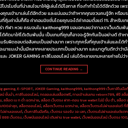
ยังมีโปรโมชั่นที่น่าสนใจมาให้ผู้เล่นได้มีโอกาส ที่จะทำกำไรได้ดีอีกด้
คุณเข้ามาเล่นได้อีกด้วย และแน่นอนว่าถ้าหากคุณชวนคนรู้จัก หรือบรรด
่คุ้มค่านั่นก็คือ ค่าคอมมิชชั่นโดยคุณจะได้ค่าคอมตั้งแต่ 1% สำหรับ
า กีฬา หวย ครบจบใน kaithong999 ขอบอกเลยว่าทางเราเว็บเดิมพัน k
ด้คัดมาให้ได้เดิมพันนั้น เป็นเกมที่คุณก็อาจจะรู้จักกันเป็นอย่างดี ถ
ับผิดชอบต่อสังคมเป็นอย่างมาก เพราะทุกครั้งที่คุณเข้าเล่นและได้กำไ
ราจะมาแนะนำนั้นมีหลากหลายประเภทเป็นอย่างมาก และมาดูกันดีกว่าว่ามี
ละ JOKER GAMING คาสิโนออนไลน์ เล่นได้หลายเกมหลายค่ายไม่ว่าจะ
CONTINUE READING
→
ig gaming
,
E-SPORT
,
JOKER Gaming
,
kaithong999
,
kaithong999 เว็บคาสิโนมือถ
น์ ชั้นนำ
,
คาสิโนออนไลน์
,
ทดลองเล่นสล็อตฟรี
,
ทางเข้าเล่นเกม reborn789
,
พีจี สล็
ง
,
สล็อต เบ ท ต่ำ แตกง่าย
,
สล็อต เว็บตรง ฝาก-ถอน true wallet ไม่มี ขั้น ต่ํา
,
สล็อต เ
บ100ล่าสุด
,
สล็อตออนไลน์
,
สล็อตเว็บตรง แตกง่าย
,
สล็อตเว็บตรงไม่ผ่านเอเย่นต์ ที่ดีท
ไม่ผ่านเอเยนต์
,
เว็บคาสิโนมือถือ
,
เว็บตรง รองรับ วอ เลท
,
เว็บตรงไม่ผ่านเอเย่นต์แต
์ 888 เว็บตรง
,
เว็บพนันออนไลน์ เติมผ่าน true wallet
,
เว็บพนันออนไลน์ เว็บตรง 100