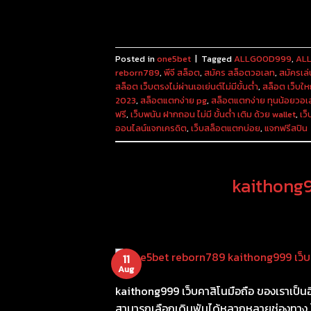
Posted in
one5bet
|
Tagged
ALLGOOD999
,
ALL
reborn789
,
พีจี สล็อต
,
สมัคร สล็อตวอเลท
,
สมัครเล
สล็อต เว็บตรงไม่ผ่านเอเย่นต์ไม่มีขั้นต่ำ
,
สล็อต เว็บใ
2023
,
สล็อตแตกง่าย pg
,
สล็อตแตกง่าย ทุนน้อยวอเ
ฟรี
,
เว็บพนัน ฝากถอน ไม่มี ขั้นต่ำ เติม ด้วย wallet
,
เว
ออนไลน์แจกเครดิต
,
เว็บสล็อตแตกบ่อย
,
แจกฟรีสปิน
kaithong99
11
Aug
kaithong999 เว็บคาสิโนมือถือ ของเราเป็นอ
สามารถเลือกเดิมพันได้หลากหลายช่องทาง ไม่