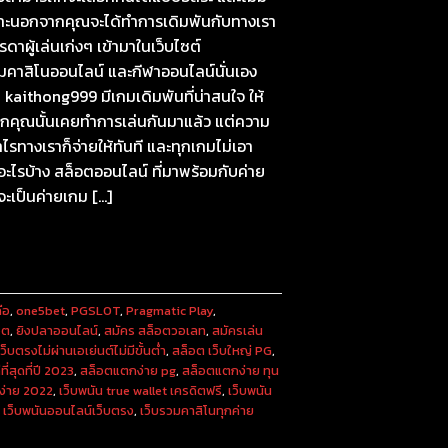
วย เพราะนอกจากคุณจะได้ทำการเดิมพันกับทางเรา
าผู้เล่นเก่งๆ เข้ามาในเว็บไซต์
เกมคาสิโนออนไลน์ และกีฬาออนไลน์นั่นเอง
aithong999 มีเกมเดิมพันที่น่าสนใจ ให้
้าหากคุณนั้นเคยทำการเล่นกันมาแล้ว แต่ความ
รทางเราก็จ่ายให้ทันที และทุกเกมไม่เอา
อะไรบ้าง สล็อตออนไลน์ ที่มาพร้อมกับค่าย
เป็นค่ายเกม […]
ือ
,
one5bet
,
PGSLOT
,
Pragmatic Play
,
อต
,
ยิงปลาออนไลน์
,
สมัคร สล็อตวอเลท
,
สมัครเล่น
ว็บตรงไม่ผ่านเอเย่นต์ไม่มีขั้นต่ำ
,
สล็อต เว็บใหญ่ PG
,
ี่สุดที่ปี 2023
,
สล็อตแตกง่าย pg
,
สล็อตแตกง่าย ทุน
กง่าย 2022
,
เว็บพนัน true wallet เครดิตฟรี
,
เว็บพนัน
,
เว็บพนันออนไลน์เว็บตรง
,
เว็บรวมคาสิโนทุกค่าย