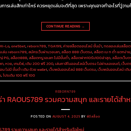
ิในการเล่นสักเท่าไหร่ ควรหยุดเล่นจะดีที่สุด เพราะคุณอาจทำอะไรที่วู่วา
CONTINUE READING
→
Hi-Lo
,
one5bet
,
reborn789
,
TGA199
,
ค่ายสล็อตออนไลน์ ชั้นนำ
,
ทดลองเล่นสล็อต
รเล่น reborn789
,
สมัครเว็บผ่านวอเลท
,
สล็อต 888 เว็บตรง
,
สล็อต เบ ท ต่ำ แตกง่าย
หญ่ PG
,
สล็อต888
,
สล็อตทรูวอเลท ไม่มีขั้นต่ำ
,
สล็อตฝาก10รับ100ล่าสุด
,
สล็อตเว็บต
ลท
,
หวย
,
เกมไพ่
,
เติม 200 ฟรี 200
,
เล่นคาสิโนออนไลน์เว็บตรง ไม่ผ่านเอเยนต์
,
เว็บต
น ไม่มี ขั้นต่ำ เติม ด้วย wallet
,
เว็บพนันออนไลน์ 888 เว็บตรง
,
เว็บพนันออนไลน์ เติม
น
,
โปรเติม 100 ฟรี 100
REBORN789
ร่า RAOUS789 รวมความสนุก และรายได้สำหร
POSTED ON
AUGUST 4, 2025
BY
พีจีสล็อต