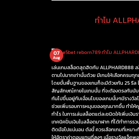
ทำไม ALLPHAR
07
Aug
เล่นเกมสล็อตสุดฮิตกับ ALLPHARD888 สล็อตเว็
ตามไปมากเท่านั้นด้วย มีเกมให้เลือกครบทุก
โดยขั้นพื้นฐานของเกมก็จะมีด้วยกัน 25 รีล
สัญลักษณ์ภายในเกมนั้น ที่จะต้องตรงกันนับจ
กันไปขึ้นอยู่กับเงื่อนไขของเกมนั้นๆมีรางวัล
ช่วยเพิ่มรอบการหมุนของคุณมากขึ้น ทำให้ค
กำไร ในการเล่นสล็อตแต่ละชนิดให้เพิ่มเงินร
เทคนิคปั่นเงินในสล็อตมาฝาก ที่ได้ทำการร
ติดมือไปแน่นอน ดังนี้ ควรเลือกเกมที่เหมาะกั
ให้อัตราค่าตอบแทนที่สูงๆ เมื่อรางวัลแจ็คพ