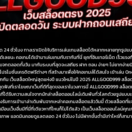
 24 ชั่วโมง ทางเราเปิดให้บริการเล่นเกมสล็อตได้หลากหลายทุกรูปแบ
ลยนะ คอเกมได้เข้ามาเล่นเกมกับรากันที่นี่ ยุคที่อินเทอร์เน็ต เร็วแรงทันใจ
ด แจกตลอดทั้งวัน มากับระบบที่สุดจะเสถียร ฝาก ถอน ง่ายๆ ไม่ยากง่าย
ย โปรโมชั่นเครดิตฟรีต่างๆ ที่สร้างมาเพื่อให้คอเกมส์ได้สนใจ เข้าเล่
สนุกกัน เว็บสล็อตใหญ่สุดแห่งปี แนวใหม่ในปี 2025 ALLGOOD999 สล็
ดฟังที่เราโฆษณาเว็บที่ดีที่สุดของเราในวงการนี้ ALLGOOD999 สล็อตเ
ารที่ได้รับความสนใจจากนักล่าสล็อตออนไลน์เดิมพันทั่วโลกด้วยรูปแบบเก
่รองรับการเข้ามาล่าเดิมพันจากเหล่าคอเกมสล็อตแล้ววันนี้ ด้วยสล็อตที
นเว็บอื่นมีที่นี่ที่เดียวหาที่ไหนก็ไม่ได้แล้ว เป็นเว็บสล็อตออนไลน์ค
าพ แอดมินคอยดูแลตลอด 24 ชั่วโมง ไม่มีฝากขั้นต่ำมีเท่าไหร่ก็สามา